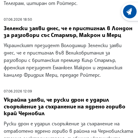
Телеграм, цитиран от Ройтерс.
ХРОНО
07.06.2026 18:50
Зеленски заяви днес, че е пристигнал в Лондон
за разговори със Стармър, Макрон и Мерц
Украинският президент Володимир Зеленски заяви
днес, че е пристигнал във Великобритания за
разговори с британския премиер Киър Стармър,
френския президент Еманюел Макрон и германския
канцлер Фридрих Мерц, предаде Ройтерс.
07.06.2026 12:09
Украйна заяви, че руски дрон е ударил
съоръжение за съхранение на ядрено гориво
край Чернобил
Руски дрон е ударил съоръжение за съхранение на
отработено ядрено гориво в района на Чернобилската