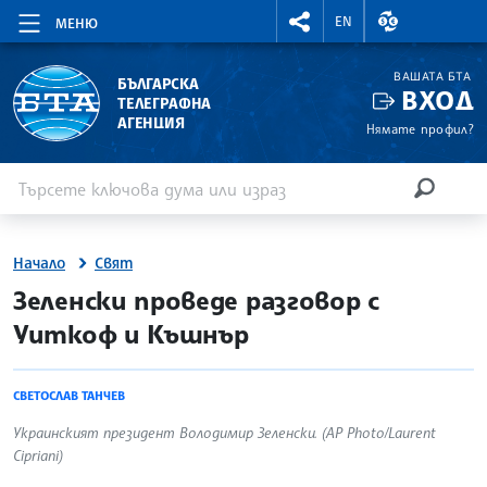
RIGHTMENU.SOCIAL
ВАЛУТНИ КУР
EN
МЕНЮ
ВАШАТА БТА
БЪЛГАРСКА
ВХОД
ТЕЛЕГРАФНА
АГЕНЦИЯ
Нямате профил?
Въведете ключова дума или израз
Търсене
ТЪРСЕН
Начало
Свят
site.bta
Зеленски проведе разговор с
Уиткоф и Къшнър
СВЕТОСЛАВ ТАНЧЕВ
Украинският президент Володимир Зеленски. (AP Photo/Laurent
Cipriani)