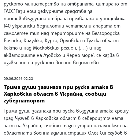
руското министерство на отбраната, цитирано от
ТАСС."Тази нощ дежурните средства за
противовъздушна отбрана прехванаха и унищожиха
140 украински безпилотни летателни апарата от
самолетен тип над териториите на Белгородска,
Брянска, Калужка, Курса, Орловска и Тулска област,
както и над Московския регион, (. . .) и над
акваториите на Азовско и Черно море", се казва в
изявление на руското военно ведомство.
09.06.2026 02:23
Трима души загинаха при руска атака в
Харковска област в Украйна, съобщи
губернаторът
Трима души загинаха при руска въздушна атака срещу
град Чугуев в Харковска област в североизточната
част на Украйна, съобщи тази сутрин началникът на
областната военна администрация Олег Синегубов в