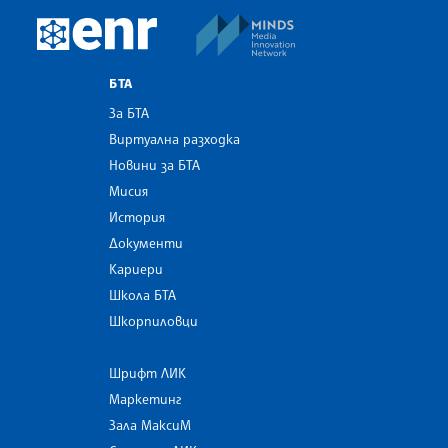
MINDS Media Innovatio
European Newsroom
БТА
За БТА
Виртуална разходка
Новини за БТА
Мисия
История
Документи
Кариери
Школа БТА
Шкорпиловци
Шрифт ЛИК
Маркетинг
Зала МаксиМ