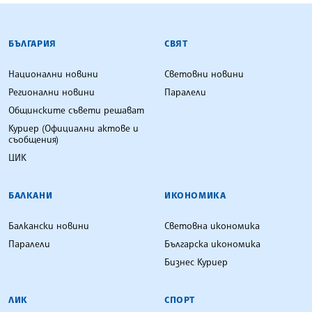
БЪЛГАРСКА ТЕЛЕГРАФНА АГЕНЦИЯ
БЪЛГАРИЯ
СВЯТ
Национални новини
Световни новини
Регионални новини
Паралели
Общинските съвети решават
Куриер (Официални актове и
съобщения)
ЦИК
БАЛКАНИ
ИКОНОМИКА
Балкански новини
Световна икономика
Паралели
Българска икономика
Бизнес Куриер
ЛИК
СПОРТ