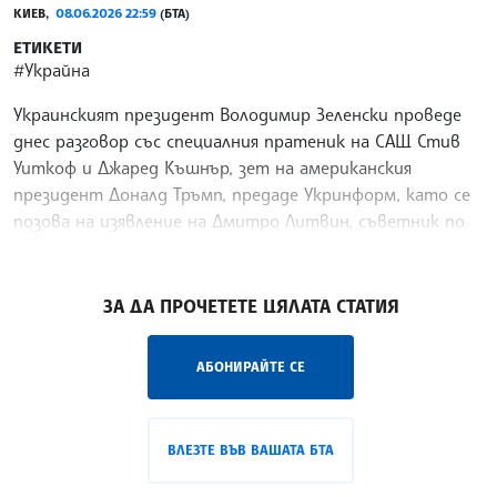
КИЕВ,
08.06.2026 22:59
(БТА)
ЕТИКЕТИ
#Украйна
Украинският президент Володимир Зеленски проведе
днес разговор със специалния пратеник на САЩ Стив
Уиткоф и Джаред Къшнър, зет на американския
президент Доналд Тръмп, предаде Укринформ, като се
позова на изявление на Дмитро Литвин, съветник по
комуникациите на Зеленски.
/СХТ/
ЗА ДА ПРОЧЕТЕТЕ ЦЯЛАТА СТАТИЯ
АБОНИРАЙТЕ СЕ
ВЛЕЗТЕ ВЪВ ВАШАТА БТА