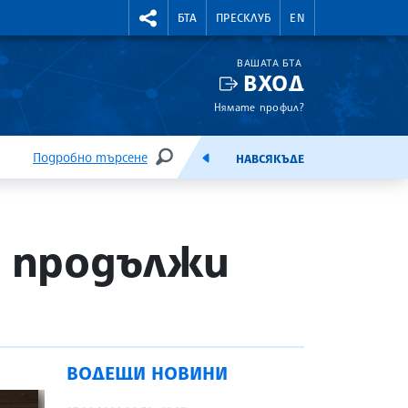
УТНИ КУРСОВЕ
RIGHTMENU.SOCIAL
БТА
ПРЕСКЛУБ
EN
ВАШАТА БТА
ВХОД
Нямате профил?
Подробно търсене
НАВСЯКЪДЕ
ТЪРСЕНЕ
ЕМИСИЯ
е продължи
ВОДЕЩИ НОВИНИ