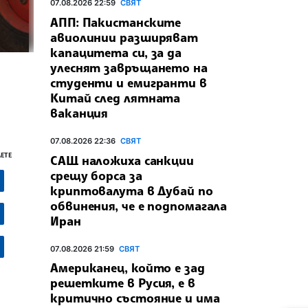
07.08.2026 22:59
СВЯТ
АПП: Пакистанските
авиолинии разширяват
капацитета си, за да
улеснят завръщането на
студенти и емигранти в
Китай след лятната
ваканция
07.08.2026 22:36
СВЯТ
ЕТЕ
САЩ наложиха санкции
срещу борса за
криптовалута в Дубай по
обвинения, че е подпомагала
Иран
07.08.2026 21:59
СВЯТ
Американец, който е зад
решетките в Русия, е в
критично състояние и има