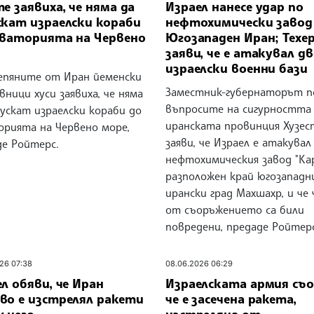
е заявиха, че няма да
Израел нанесе удар по
скат израелски кораби
нефтохимически завод
кваторията на Червено
Югозападен Иран; Техе
заяви, че е атакувал дв
израелски военни бази
епяните от Иран йеменски
Заместник-губернаторът п
ници хуси заявиха, че няма
въпросите на сигурността
ускат израелски кораби до
иранската провинция Хузес
орията на Червено море,
заяви, че Израел е атакувал
де Ройтерс.
нефтохимическия завод "Кар
разположен край югозападн
ирански град Махшахр, и че
от съоръжението са били
повредени, предаде Ройтерс
26 07:38
08.06.2026 06:29
л обяви, че Иран
Израелската армия съ
во е изстрелял ракети
че е засечена ракета,
 него
изстреляна от