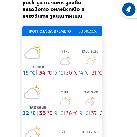
риск да почине, заяви
неговото семейство и
ХРОНО
неговите защитници
ПРОГНОЗА ЗА ВРЕМЕТО
08.08.2026
УТРЕ
10.08.2026
СОФИЯ
19 °C
34 °C
15 °C
30 °C
14 °C
31 °C
УТРЕ
10.08.2026
ПЛОВДИВ
22 °C
38 °C
19 °C
36 °C
19 °C
35 °C
УТРЕ
10.08.2026