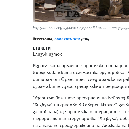
Разрушения след израелски удари в южните предградия
ЙЕРУСАЛИМ,
08.06.2026 02:51
(БТА)
ЕТИКЕТИ
Близък изток
Израелската армия ще продължи операциите 
върху ливанската ислямистка групировка “Х
цитиран от Франс прес, след иранската ра
израелските удари срещу южни предградия 
“Ударихме (южните предградия на Бейрут) 
“Хизбула” на градове в Северен Израел”, зая
за отбрана) ще продължат операциите си в
терористичната групировка “Хизбула”, доб
на атаките срещу граждани на Държавата И