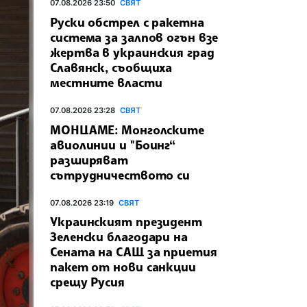
07.08.2026 23:50
СВЯТ
Руски обстрел с ракетна
система за залпов огън взе
жертва в украинския град
Славянск, съобщиха
местните власти
07.08.2026 23:28
СВЯТ
МОНЦАМЕ: Монголските
авиолинии и "Боинг“
разширяват
сътрудничеството си
07.08.2026 23:19
СВЯТ
Украинският президент
Зеленски благодари на
Сената на САЩ за приетия
пакет от нови санкции
срещу Русия