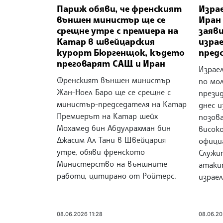
Париж обяви, че френският
Изра
външен министър ще се
Иран 
срещне утре с премиера на
заяв
Катар в швейцарския
изра
курорт Бюргенщок, където
пред
преговарят САЩ и Иран
Израе
Френският външен министър
по мол
Жан-Ноел Баро ще се срещне с
прези
министър-председателя на Катар
днес и
Премиерът на Катар шейх
позова
Мохамед бин Абдулрахман бин
висок
Джасим Ал Тани в Швейцария
офици
утре, обяви френското
Служи
Министерство на външните
атаки
работи, цитирано от Ройтерс.
израел
08.06.2026 11:28
08.06.20