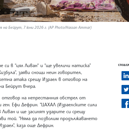
 на Бейрут, 7 юни 2026 г. (AP Photo/Hassan Ammar)
си в “цял Ливан“ и “ще увеличи натиска”
СПОДЕЛ
избула”, заяви снощи неин говорител,
кетна атака срещу Израел в отговор на
на Бейрут вчера.
в отговор на непрестанния обстрел от
ви ген. Ефи Дефрин. “ЦАХАЛ (Израелските сили
 Ливан и ще засилят ударите си срещу
ави той. “Няма да позволим продължаването
зраел”, каза още Дефрин.