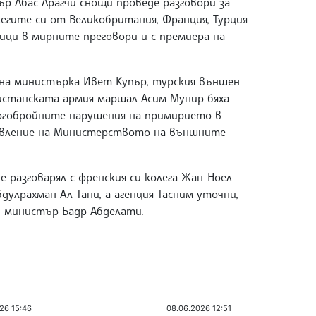
 Абас Арагчи снощи проведе разговори за
легите си от Великобритания, Франция, Турция
ници в мирните преговори и с премиера на
на министърка Ивет Купър, турския външен
истанската армия маршал Асим Мунир бяха
ногобройните нарушения на примирието в
изявление на Министерството на външните
е разговарял с френския си колега Жан-Ноел
дулрахман Ал Тани, а агенция Тасним уточни,
ен министър Бадр Абделати.
26 15:46
08.06.2026 12:51