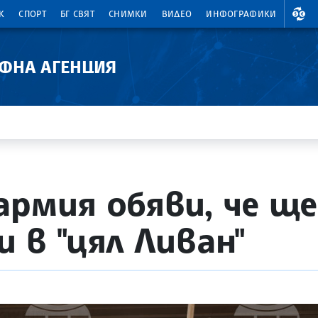
ВАЛ
К
СПОРТ
БГ СВЯТ
СНИМКИ
ВИДЕО
ИНФОГРАФИКИ
АФНА АГЕНЦИЯ
армия обяви, че щ
 в "цял Ливан"