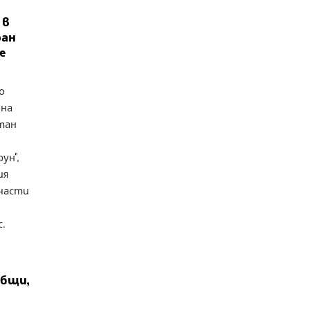
 в
ран
е
о
 на
тан
ун",
ия
 части
.
общи,