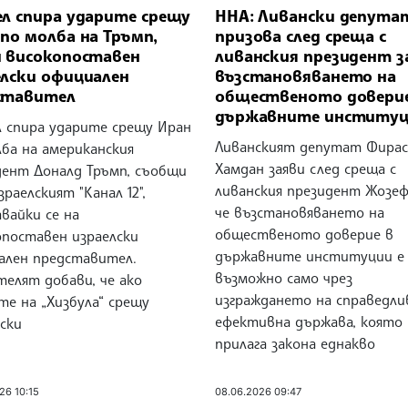
ел спира ударите срещу
ННА: Ливански депута
по молба на Тръмп,
призова след среща с
и високопоставен
ливанския президент з
елски официален
възстановяването на
ставител
общественото доверие
държавните институ
л спира ударите срещу Иран
Ливанският депутат Фирас
ба на американския
Хамдан заяви след среща с
дент Доналд Тръмп, съобщи
ливанския президент Жозеф
зраелският "Канал 12",
че възстановяването на
вайки се на
общественото доверие в
опоставен израелски
държавните институции е
ален представител.
възможно само чрез
телят добави, че ако
изграждането на справедли
те на „Хизбула“ срещу
ефективна държава, която
ски
прилага закона еднакво
26 10:15
08.06.2026 09:47