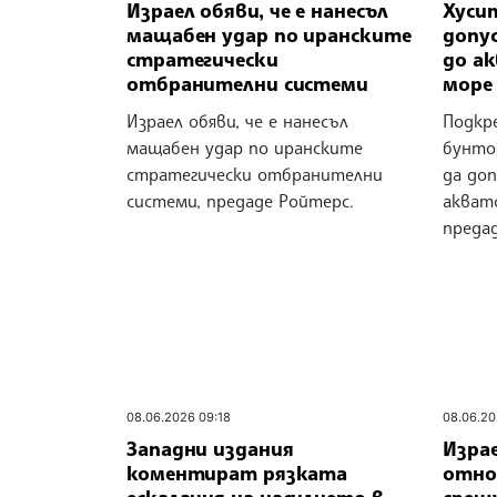
Израел обяви, че е нанесъл
Хусит
мащабен удар по иранските
допу
стратегически
до а
отбранителни системи
море
Израел обяви, че е нанесъл
Подкр
мащабен удар по иранските
бунтов
стратегически отбранителни
да доп
системи, предаде Ройтерс.
акват
преда
08.06.2026 09:18
08.06.20
Западни издания
Израе
коментират рязката
отно
ескалация на насилието в
срещу