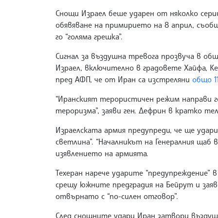
Снощи Израел беше ударен от няколко сери
обявяване на примирието на 8 април, съобщ
го “голяма грешка”.
Сигнал за въздушна тревога прозвуча в о
Израел, включително в градовете Хайфа, Ке
пред АФП, че от Иран са изстреляни
общо 1
“Иранският терористичен режим направи г
тероризма”, заяви ген. Дефрин в кратко т
Израелската армия предупреди, че ще удари
светлина”. “Началникът на Генералния щаб 
изявлението на армията.
Техеран нарече ударите “предупреждение” 
срещу южните предградия на Бейрут и заяви
отвърнато с “по-силен отговор”.
След снощните удари Иран затвори въздуш