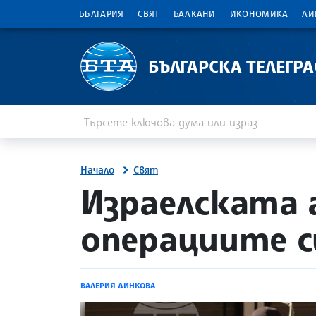
БЪЛГАРИЯ
СВЯТ
БАЛКАНИ
ИКОНОМИКА
ЛИ
БЪЛГАРСКА ТЕЛЕГР
Въведете ключова дума или израз
Търсене
Начало
Свят
site.bta
Израелската 
операциите си
ВАЛЕРИЯ ДИНКОВА