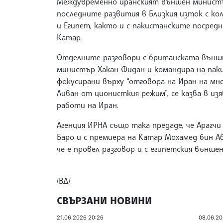
Междувременно иранският външен министър
последните развития в Близкия изток с ко
и Египет, както и с пакистанските посред
Катар.
Отделните разговори с британската външ
министър Хакан Фидан и командира на пак
фокусирани върху “отговора на Иран на м
Ливан от ционисткия режим”, се казва в 
работи на Иран.
Агенция ИРНА също така предаде, че Арагчи 
Баро и с премиера на Катар Мохамед бин Аб
че е провел разговор и с египетския външ
/ВД/
СВЪРЗАНИ НОВИНИ
21.06.2026 20:26
08.06.20