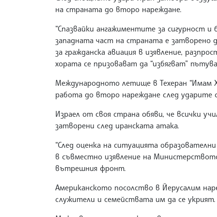
на страната до второ нареждане.
“Спазвайки ангажиментите за сигурност и
западната част на страната е затворено д
за гражданска авиация в изявление, разпро
хората се призовават да “избягват” пътув
Международното летище в Техеран “Имам Х
работа до второ нареждане след ударите с
Израел от своя страна обяви, че всички у
затворени след иранската атака.
“След оценка на ситуацията образователни 
в съвместно изявление на Министерствот
вътрешния фронт.
Американското посолство в Йерусалим нар
служители и семействата им да се укрият