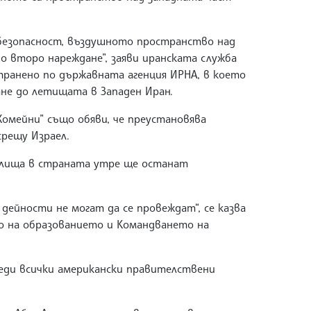
 безопасност, въздушното пространство над
о второ нареждане”, заяви иранската служба
странено по държавната агенция ИРНА, в което
ане до летищата в Западен Иран.
омейни” също обяви, че преустановява
рещу Израел.
чилища в страната утре ще останат
дейности не могат да се провеждат“, се казва
о на образованието и Командването на
еди всички американски правителствени
.