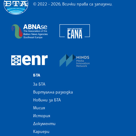
© 2022 - 2026, Всички права са запазени.
Българска телеграфна агенция
European Alliance of N
The Assocoation of the Balkan News Agencies S
MINDS Media Innovatio
European Newsroom
БТА
За БТА
Виртуална разходка
Новини за БТА
Мисия
История
Документи
Кариери