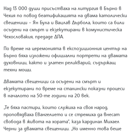
Над 13 000 души присъстваха на литургия в Бърно в
Чехия по повод беатификацията на двама католически
свещеници – Ян Була и Вацлав Дърбола, които са били
осъдени на смърт и екзекутирани в комунистическа
Чехословакия, предаде ДПА.
По време на церемонията в експозиционния център на
Бърно бяха изложени официални портрети на двамата
духовници, както и златен реликварий, съдържащ
техни мощи.
Двамата свещеници са осъдени на смърт и
екзекутирани по време на сталински показни процеси
в началото на 50-те години на 20 век.
„Те бяха пастири, които служиха на своя народ,
проповядваха Евангелието и се стремиха да внесат
свобода в живота на хората“, каза кардинал Михаел
Черни за двамата свещеници. „Но именно това беше