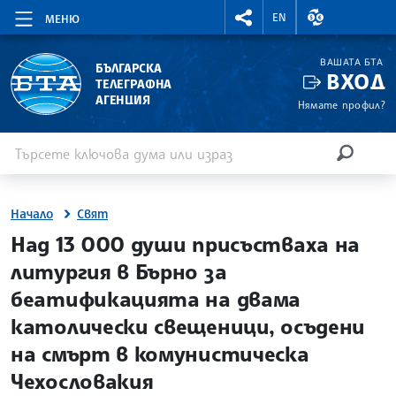
RIGHTMENU.SOCIAL
ВАЛУТНИ КУР
EN
МЕНЮ
ВАШАТА БТА
БЪЛГАРСКА
ВХОД
ТЕЛЕГРАФНА
АГЕНЦИЯ
Нямате профил?
Въведете ключова дума или израз
Търсене
ТЪРСЕН
Начало
Свят
site.bta
Над 13 000 души присъстваха на
литургия в Бърно за
беатификацията на двама
католически свещеници, осъдени
на смърт в комунистическа
Чехословакия