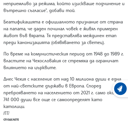
неприемливо за режима, който изискваше подчинение и
вътрешно съгласие“, добави той.
Беатификацията е официалното признание от страна
на папата, че даден починал човек е живял примерен
живот във вярата. Тя представлява междинен етап
преди канонизацията (обявяването за светец).
По време на комунистическия период от 1948 до 1989 г.
властите на Чехословакия се стремяха да ограничат
влиянието на църквите.
Днес Чехия с население от над 10 милиона души е една
от най-светските държави в Европа. Според
ХРОНО
преброяването на населението от 2021 г. само около
741 000 души все още се самоопределят като
католици.
/ГГ/
СПОДЕЛЕТЕ