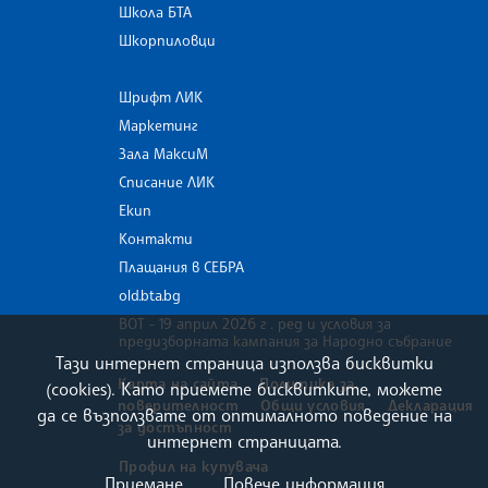
Школа БТА
Шкорпиловци
Шрифт ЛИК
Маркетинг
Зала МаксиМ
Списание ЛИК
Екип
Контакти
Плащания в СЕБРА
old.bta.bg
ВОТ - 19 април 2026 г . ред и условия за
предизборната кампания за Народно събрание
Тази интернет страница използва бисквитки
Карта на сайта
Политика за
(cookies). Като приемете бисквитките, можете
поверителност
Общи условия
Декларация
да се възползвате от оптималното поведение на
за достъпност
интернет страницата.
Профил на купувача
Приемане
Повече информация