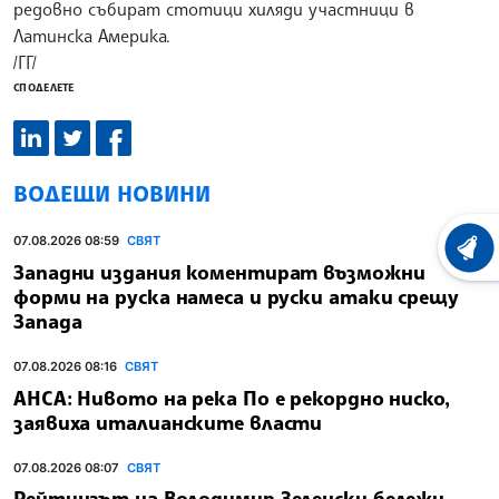
редовно събират стотици хиляди участници в
Латинска Америка.
/ГГ/
СПОДЕЛЕТЕ
ВОДЕЩИ НОВИНИ
07.08.2026 08:59
СВЯТ
ХРОНО
Западни издания коментират възможни
форми на руска намеса и руски атаки срещу
Запада
07.08.2026 08:16
СВЯТ
АНСА: Нивото на река По е рекордно ниско,
заявиха италианските власти
07.08.2026 08:07
СВЯТ
Рейтингът на Володимир Зеленски бележи