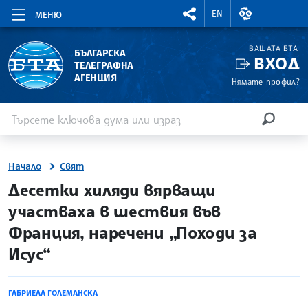
RIGHTMENU.SOCIAL
ВАЛУТНИ КУР
EN
МЕНЮ
ВАШАТА БТА
БЪЛГАРСКА
ВХОД
ТЕЛЕГРАФНА
АГЕНЦИЯ
Нямате профил?
Въведете ключова дума или израз
Търсене
ТЪРСЕН
Начало
Свят
site.bta
Десетки хиляди вярващи
участваха в шествия във
Франция, наречени „Походи за
Исус“
ГАБРИЕЛА ГОЛЕМАНСКА