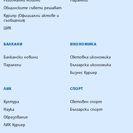
Регионални новини
Паралели
Общинските съвети решават
Куриер (Официални актове и
съобщения)
ЦИК
БАЛКАНИ
ИКОНОМИКА
Балкански новини
Световна икономика
Паралели
Българска икономика
Бизнес Куриер
ЛИК
СПОРТ
Култура
Световен спорт
Наука
Български спорт
Образование
ЛИК Куриер