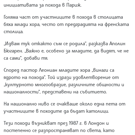
инициативата за похода в Париж.
Голяма част от участниците в похода в столицата
бяха млади хора, често от предградията на френската
столица.
„Идвам тук откакто съм се родила“, разказва Аполин
Бюгарен. „Важно е, особено за младите, да видят, че не
са сами“, добави тя.
Според пастор Леониан младите хора „винаги са
ядрото на похода“. Той изрази удовлетворение от
„културното многообразие, различните общности и
националности“, представени на събитието.
На национално ниво се очакваше около една пета от
участниците в походите да бъдат католици.
Тези походи възникват през 1987 г. в Лондон и
постепенно се разпространяват по света, като