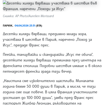
Снимка: AP Photo/Aurelien Morissard
ПАРИЖ,
06.06.2026 23:31
(БТА)
Десетки хиляди вярващи, предимно млади хора,
участваха в шествие в Париж, наречено „Поход за
Исус“, предаде Франс прес.
Пеейки, танцувайки и скандирайки „Исус те обича“,
десетките хиляди вярващи преминаха през центъра на
френската столица. Подобни шествия имаше и в около
петнадесет френски града тази вечер.
„Наистина сме изключително щастливи. Миналата
година бяхме 50 000 души в Париж, а мисля, че тази
година сме още повече. В цяла Франция участниците
достигат до 100 000 души“, заяви пред Франс прес
пасторът Жилбер Леониан, ръководител на