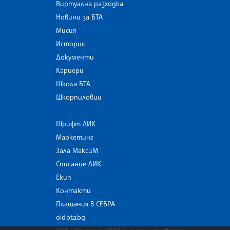
Виртуална разходка
Новини за БТА
Мисия
История
Документи
Кариери
Школа БТА
Шкорпиловци
Шрифт ЛИК
Маркетинг
Зала МаксиМ
Списание ЛИК
Екип
Контакти
Плащания в СЕБРА
old.bta.bg