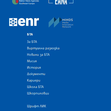
MINDS Media Innovatio
European Newsroom
БТА
За БТА
Виртуална разходка
Новини за БТА
Мисия
История
Документи
Кариери
Школа БТА
Шкорпиловци
Шрифт ЛИК