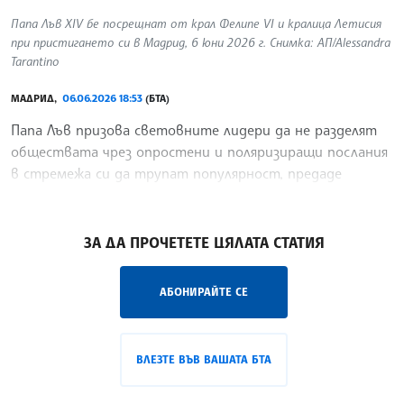
Папа Лъв XIV бе посрещнат от крал Фелипе VI и кралица Летисия
при пристигането си в Мадрид, 6 юни 2026 г. Снимка: АП/Alessandra
Tarantino
МАДРИД,
06.06.2026 18:53
(БТА)
Папа Лъв призова световните лидери да не разделят
обществата чрез опростени и поляризиращи послания
в стремежа си да трупат популярност, предаде
Ройтерс.
/ДИ/
ЗА ДА ПРОЧЕТЕТЕ ЦЯЛАТА СТАТИЯ
АБОНИРАЙТЕ СЕ
ВЛЕЗТЕ ВЪВ ВАШАТА БТА