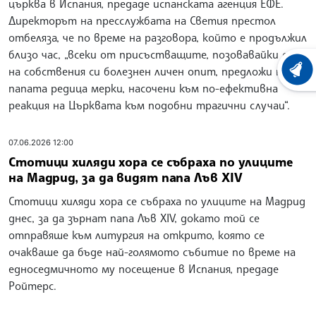
църква в Испания, предаде испанската агенция ЕФЕ.
Директорът на пресслужбата на Светия престол
отбеляза, че по време на разговора, който е продължил
близо час, „всеки от присъстващите, позовавайки се
на собствения си болезнен личен опит, предложи на
ХРОНО
папата редица мерки, насочени към по-ефективна
реакция на Църквата към подобни трагични случаи“.
07.06.2026 12:00
Стотици хиляди хора се събраха по улиците
на Мадрид, за да видят папа Лъв XIV
Стотици хиляди хора се събраха по улиците на Мадрид
днес, за да зърнат папа Лъв XIV, докато той се
отправяше към литургия на открито, която се
очакваше да бъде най-голямото събитие по време на
едноседмичното му посещение в Испания, предаде
Ройтерс.