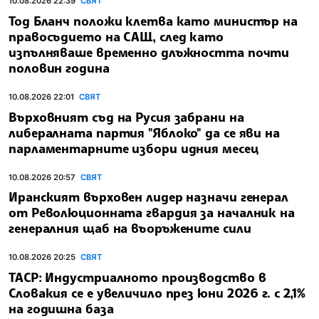
10.08.2026 22:39
СВЯТ
Тод Бланч положи клетва като министър на
правосъдието на САЩ, след като
изпълняваше временно длъжността почти
половин година
10.08.2026 22:01
СВЯТ
Върховният съд на Русия забрани на
либералната партия "Яблоко" да се яви на
парламентарните избори идния месец
10.08.2026 20:57
СВЯТ
Иранският върховен лидер назначи генерал
от Революционната гвардия за началник на
генералния щаб на въоръжените сили
10.08.2026 20:25
СВЯТ
ТАСР: Индустриалното производство в
Словакия се е увеличило през юни 2026 г. с 2,1%
на годишна база