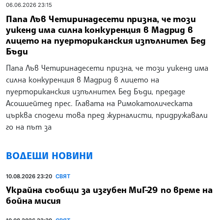
06.06.2026 23:15
Папа Лъв Четиринадесети призна, че този
уикенд има силна конкуренция в Мадрид в
лицето на пуерториканския изпълнител Бед
Бъди
Папа Лъв Четиринадесети призна, че този уикенд има
силна конкуренция в Мадрид в лицето на
пуерториканския изпълнител Бед Бъди, предаде
Асошиейтед прес. Главата на Римокатолическата
църква сподели това пред журналисти, придружавали
го на път за
ВОДЕЩИ НОВИНИ
10.08.2026 23:20
СВЯТ
Украйна съобщи за изгубен МиГ-29 по време на
бойна мисия