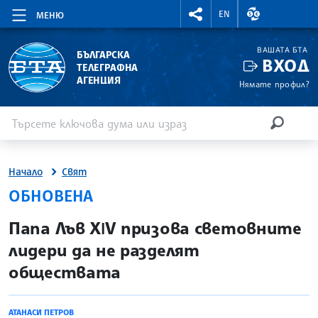
RIGHTMENU.SOCIAL
ВАЛУТНИ КУР
EN
МЕНЮ
ВАШАТА БТА
БЪЛГАРСКА
ВХОД
ТЕЛЕГРАФНА
АГЕНЦИЯ
Нямате профил?
Въведете ключова дума или израз
Търсене
ТЪРСЕН
Начало
Свят
ОБНОВЕНА
site.bta
Папа Лъв ХІV призова световните
лидери да не разделят
обществата
АТАНАСИ ПЕТРОВ