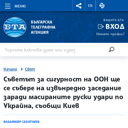
RIGHTMENU.SOCIAL
ВАЛУТНИ КУР
EN
МЕНЮ
ВАШАТА БТА
БЪЛГАРСКА
ВХОД
ТЕЛЕГРАФНА
АГЕНЦИЯ
Нямате профил?
Въведете ключова дума или израз
Търсене
ТЪРСЕН
Начало
Свят
site.bta
Съветът за сигурност на ООН ще
се събере на извънредно заседание
заради масираните руски удари по
Украйна, съобщи Киев
ВЛАДИМИР САХАТЧИЕВ