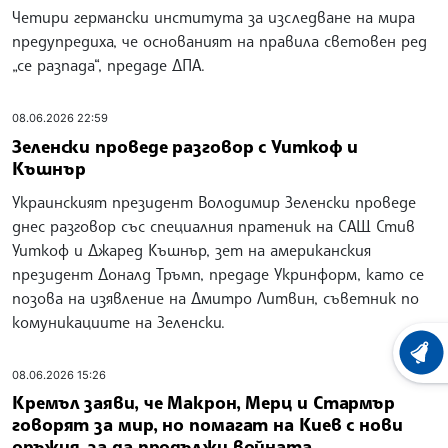
Четири германски института за изследване на мира
предупредиха, че основаният на правила световен ред
„се разпада“, предаде ДПА.
08.06.2026 22:59
Зеленски проведе разговор с Уиткоф и
Къшнър
Украинският президент Володимир Зеленски проведе
днес разговор със специалния пратеник на САЩ Стив
Уиткоф и Джаред Къшнър, зет на американския
президент Доналд Тръмп, предаде Укринформ, като се
позова на изявление на Дмитро Литвин, съветник по
комуникациите на Зеленски.
ХРОНО
08.06.2026 15:26
Кремъл заяви, че Макрон, Мерц и Стармър
говорят за мир, но помагат на Киев с нови
оръжия, за да продължи войната