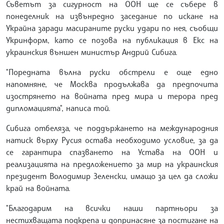
Съветът за сигурност на ООН ще се събере в
понеделник на извънредно заседание по искане на
Украйна заради масираните руски удари по нея, съобщи
Укринформ, като се позова на публикация в Екс на
украинския външен министър Андрий Сибига.
"Поредната вълна руски обстрели е още едно
напомняне, че Москва продължава да предпочита
изострянето на войната пред мира и терора пред
дипломацията", написа той.
Сибига отбеляза, че поддържането на международния
натиск върху Русия остава необходимо условие, за да
се гарантира спазването на Устава на ООН и
реализацията на предложението за мир на украинския
президент Володимир Зеленски, имащо за цел да сложи
край на войната.
"Благодарим на всички наши партньори за
нестихващата подкрепа и допринасяне за постигане на