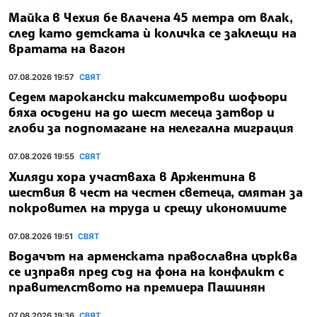
Майка в Чехия бе влачена 45 метра от влак,
след като детската ѝ количка се заклещи на
вратата на вагон
07.08.2026 19:57
СВЯТ
Седем марокански таксиметрови шофьори
бяха осъдени на до шест месеца затвор и
глоби за подпомагане на нелегална миграция
07.08.2026 19:55
СВЯТ
Хиляди хора участваха в Аржентина в
шествия в чест на честен светеца, смятан за
покровител на труда и срещу икономиите
07.08.2026 19:51
СВЯТ
Водачът на арменската православна църква
се изправя пред съд на фона на конфликт с
правителството на премиера Пашинян
07.08.2026 19:36
СВЯТ