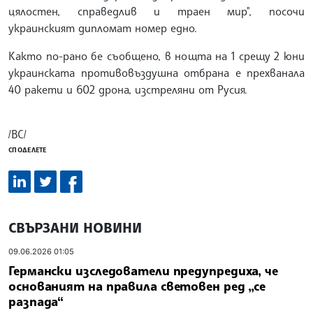
цялостен, справедлив и траен мир", посочи
украинският дипломат номер едно.
Както по-рано бе съобщено, в нощта на 1 срещу 2 юни
украинската противовъздушна отбрана е прехванала
40 ракети и 602 дрона, изстреляни от Русия.
/ВС/
СПОДЕЛЕТЕ
СВЪРЗАНИ НОВИНИ
09.06.2026 01:05
Германски изследователи предупредиха, че
основаният на правила световен ред „се
разпада“