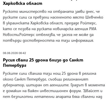
Харковска област
Руското министерство на отбраната заяви днес, че
руските сили са превзели населеното място Шевченко
в украинската Харковска област, предаде Ройтерс,
като се позова на руската новинарска агенция РИА
Новости.Ройтерс отбелязва, че засега не може да
потвърди достоверността на тази информация.
06.06.2026 06:42
Русия свали 25 дрона близо до Санкт
Петербург
Руските сили свалиха тази нощ 25 дрона в региона
около Санкт Петербург, съобщи регионалният
губернатор, цитиран от агенциите. Градът в момента
е домакин на важен инвестиционен форум. "Двайсет и
пет безпилотни летателни апарата бяха свалени над