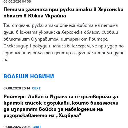
06.06.2026 04:06
Петима загинаха при руски атаки в Херсонска
област в Южна Украйна
Три отделни руски атаки отнеха живота на петима
души в южната украинска Херсонска област, съобщи
областният ѝ управител, цитиран от Ройтерс.
Олександър Прокудин написа в Телеграм, че при удар по
едноименния областен център са загинали трима души
на
ВОДЕЩИ НОВИНИ
07.08.2026 20:14
СВЯТ
Ройтерс: Ливан и Израел са се договорили за
кратък списък с държави, които биха могли
да изпратят войски за наблюдение на
разоръжаването на „Хизбула“
07.08.2026 20:05
СВЯТ