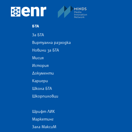
MINDS Media Innovatio
European Newsroom
БТА
За БТА
Виртуална разходка
Новини за БТА
Мисия
История
Документи
Кариери
Школа БТА
Шкорпиловци
Шрифт ЛИК
Маркетинг
Зала МаксиМ