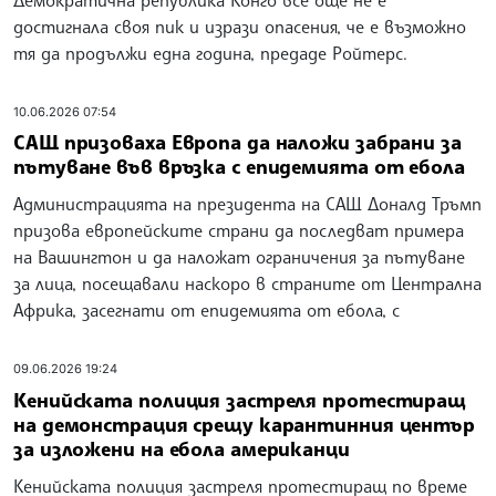
достигнала своя пик и изрази опасения, че е възможно
тя да продължи една година, предаде Ройтерс.
10.06.2026 07:54
САЩ призоваха Европа да наложи забрани за
пътуване във връзка с епидемията от ебола
Администрацията на президента на САЩ Доналд Тръмп
призова европейските страни да последват примера
на Вашингтон и да наложат ограничения за пътуване
за лица, посещавали наскоро в страните от Централна
Африка, засегнати от епидемията от ебола, с
09.06.2026 19:24
Кенийската полиция застреля протестиращ
на демонстрация срещу карантинния център
за изложени на ебола американци
Кенийската полиция застреля протестиращ по време