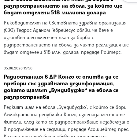
разпространението на ебола, за който ще
бъдат отделени 518 милиона долара
Ръководителят на Световната здравна организация
(СЗО) Тедрос Аданом Гебрейесус обяви, че вече е
изготвен шестмесечен план за борба с
разпространението на ебола, за чиято реализация ще
бъдат отделени 518 млн. долара, предаде Ройтерс.
05.06.2026 15:56
Радиостанция в ДР Конго се опитва да се
пребори със здравната дезинформация,
докато щамът „Бундибуджо“ на ебола се
разпространява
Редкият щам на ебола „Бундибуджо“, с който се бори
Демократична република Конго, изненада местните
жители, след като се разпространяваше незабелязано
в продължение на седмици, предаде Асошиейтед прес.
Когато през май беше обявено огнището на