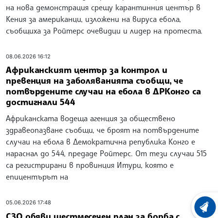
на нова демонстрация срещу карантинния център в
Кения за американци, изложени на вируса ебола,
съобщиха за Ройтерс очевидци и лидер на протеста.
08.06.2026 16:12
Африканският център за контрол и
превенция на заболяванията съобщи, че
потвърдените случаи на ебола в ДРКонго са
достигнали 544
Африканската водеща агенция за обществено
здравеопазване съобщи, че броят на потвърдените
случаи на ебола в Демократична република Конго е
нараснал до 544, предаде Ройтерс. От тези случаи 515
са регистрирани в провинция Итури, която е
епицентърът на
05.06.2026 17:48
ХРОНО
СЗО обяви шестмесечен план за борба с