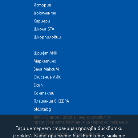
История
Документи
Кариери
Школа БТА
Шкорпиловци
Шрифт ЛИК
Маркетинг
Зала МаксиМ
Списание ЛИК
Екип
Контакти
Плащания в СЕБРА
old.bta.bg
ВОТ - 19 април 2026 г . ред и условия за
предизборната кампания за Народно събрание
Тази интернет страница използва бисквитки
Карта на сайта
Политика за
(cookies). Като приемете бисквитките, можете