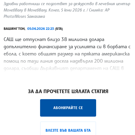
Здравни работници се подготвят за дежурство в лечебния център
Монгбвалу в Монгбвалу, Конго, 5 юни 2026 г. / Снимка: AP
Photo/Moses Sawasawa
ВАШИНГТОН,
05.06.2026 22:23
(БТА)
САЩ ще отпуснат близо 38 милиона долара
допълнително финансиране за усилията си в борбата с
ебола, с което общият размер на пряката американска
помощ по тази линия досега надхвърля 200 милиона
долара, съобщи Държавният департамент на САЩ в
публикувано днес изявление, цитирано от Ройтерс.
/ИТ/
ЗА ДА ПРОЧЕТЕТЕ ЦЯЛАТА СТАТИЯ
АБОНИРАЙТЕ СЕ
ВЛЕЗТЕ ВЪВ ВАШАТА БТА