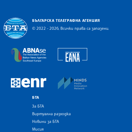
БЪЛГАРСКА ТЕЛЕГРАФНА АГЕНЦИЯ
© 2022 - 2026, Всички права са запазени.
Българска телеграфна агенция
European Alliance of N
The Assocoation of the Balkan News Agencies S
MINDS Media Innovatio
European Newsroom
БТА
За БТА
Виртуална разходка
Новини за БТА
Мисия