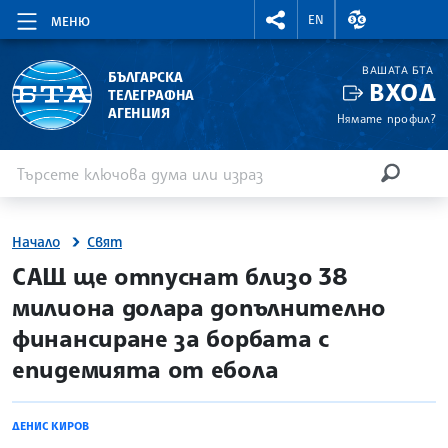
RIGHTMENU.SOCIAL
ВАЛУТНИ КУР
EN
МЕНЮ
ВАШАТА БТА
БЪЛГАРСКА
ВХОД
ТЕЛЕГРАФНА
АГЕНЦИЯ
Нямате профил?
Въведете ключова дума или израз
Търсене
ТЪРСЕН
Начало
Свят
site.bta
САЩ ще отпуснат близо 38
милиона долара допълнително
финансиране за борбата с
епидемията от ебола
ДЕНИС КИРОВ