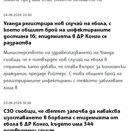
04.06.2026 20:30
Уганда регистрира нов случай на ебола, с
което общият брой на инфектираните
достигна 16; епидемията в ДР Конго се
разраства
Министерството на здравеопазването на Уганда
съобщи, че е потвърден нов случай на ебола в
страната, като добави, че става въпрос за конгоански
гражданин, предаде Ройтерс. С това общият брой на
регистрираните инфектирани с тежкото заболяване
лица в
03.06.2026 19:39
СЗО съобщи, че светът започва да наваксва
изоставането в борбата с епидемията от
ебола в ДР Конго, където има 344
потвърдени случая