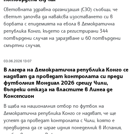
Световната здравна организация (СЗО) съобщи, че
светът започва да наваксва изоставането си в
борбата с епидемията на ебола в Демократична
република Конго, където са регистрирани 344
потвърдени случая на заразяване и 60 потвърдени
смъртни случая,
03.06.2026 13:07
В лагера на Демократична република Конго се
надяват да проведат контролата си преди
футболния Мондиал 2026 срещу Чили,
въпреки отказа на властите в Линеа де
Консепсион
В щаба на националния отбор по футбол на
Демократична република Конго се надяват, че ще
успеят да проведат контролата с Чили, която е
предвидена да се играе идния понеделник в Испания,