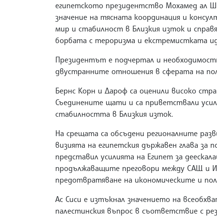
египетското президентство Мохамед ал Ше
значение на тясната координация и консул
мир и стабилност в Близкия изток и справ
борбата с тероризма и екстремистката ид
Президентът е подчертал и необходимост
двустранните отношения в сферата на по
Бернс Корн и Дароф са оценили високо ст
Съединените щати и са приветствали усили
стабилността в Близкия изток.
На срещата са обсъдени регионалните разв
визията на египетския държавен глава за п
представил усилията на Египет за деескал
продължаващите преговори между САЩ и Ир
предотвратяване на икономическите и поли
Ас Сиси е изтъкнал значението на всеобхв
палестинския въпрос в съответствие с ре