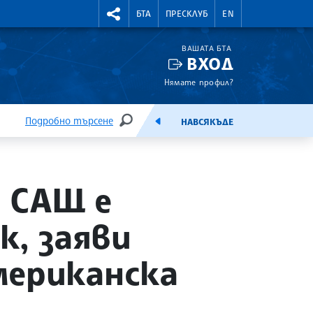
УТНИ КУРСОВЕ
RIGHTMENU.SOCIAL
БТА
ПРЕСКЛУБ
EN
ВАШАТА БТА
ВХОД
Нямате профил?
Подробно търсене
НАВСЯКЪДЕ
ТЪРСЕНЕ
ЕМИСИЯ
 САЩ е
к, заяви
мериканска