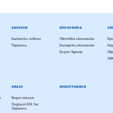
ЕНЦИЯ
БАЛКАНИ
ИКОНОМИКА
ЛИ
Балкански новини
Световна икономика
Ку
Паралели
Българска икономика
Нау
Бизнес Куриер
Об
ЛИК
ВИДЕО
ИНФОГРАФИКИ
я
Видео емисия
Подкаст БТА Час
Паралели