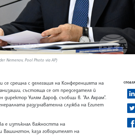
er Nemenov, Pool Photo via AP)
и се срещна с делегация на Конференцията на
СПОДЕЛ
анизации, състояща се от председателя й
н директор Уилям Дароф, съобщи в. “Ал Ахрам”.
енералната разузнавателна служба на Египет
ва е изтъкнал важността на
 Вашингтон, каза говорителят на