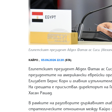
Египетският президент Абдел Фатах ас Сиси. (Alexand
КАЙРО ,
03.06.2026 22:20
(БТА)
Египетският президент Абдел Фатах ас Сис
президентите на американски еврейски орг
Елизабет Бернс Корн и главния изпълнителе
На срещата е присъствал директорът на Г
Хасан Рашад.
В рамките на разговорите държавният гла
стратегическите отношения между Кайро и