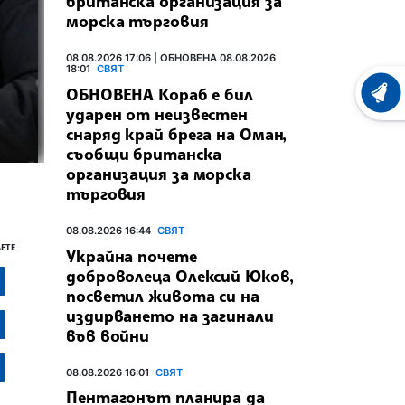
британска организация за
морска търговия
08.08.2026 17:06 | ОБНОВЕНА 08.08.2026
18:01
СВЯТ
ОБНОВЕНА Кораб е бил
ХРОНО
ударен от неизвестен
снаряд край брега на Оман,
съобщи британска
организация за морска
търговия
08.08.2026 16:44
СВЯТ
ЕТЕ
Украйна почете
доброволеца Олексий Юков,
посветил живота си на
издирването на загинали
във войни
08.08.2026 16:01
СВЯТ
Пентагонът планира да