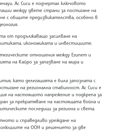
науи. Ас Сиси е подчертал ключовото
тации между двете страни за постигане на
яне с общите предизвикателства, особено в
еология.
та от продължаващо засилване на
литиката, икономиката и инвестициите.
ратегическите отношения между Египет и
ята на Кайро за запазване на мира и
ития, като делегацията е била запозната с
остигане на регионална стабилност. Ас Сиси е
ация на настоящото напрежение и подкрепа за
ан за прекратяване на настоящата война и
тическите последици за региона и света.
атното и справедливо уреждане на
золюциите на ООН и решението за две