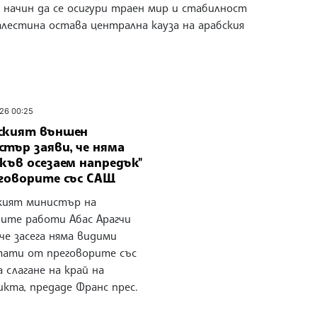
 начин да се осигури траен мир и стабилност
Палестина остава централна кауза на арабския
26 00:25
ският външен
тър заяви, че няма
къв осезаем напредък"
еговорите със САЩ
кият министър на
ите работи Абас Арагчи
 че засега няма видими
тати от преговорите със
 слагане на край на
кта, предаде Франс прес.