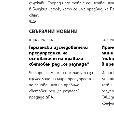
държави. Според него това е единственият
в Близкия изток, като се има предвид, че 
свят.
/ВД/
СВЪРЗАНИ НОВИНИ
09.06.2026 01:05
04.06.20
Германски изследователи
Иран
предупредиха, че
минис
основаният на правила
"ника
световен ред „се разпада“
в пр
Четири германски института за
Иранс
изследване на мира предупредиха,
външн
че основаният на правила
заяви,
световен ред „се разпада“,
резул
предаде ДПА.
САЩ за
конфли