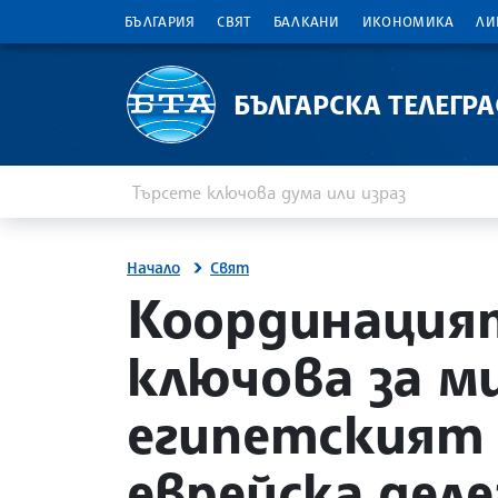
БЪЛГАРИЯ
СВЯТ
БАЛКАНИ
ИКОНОМИКА
ЛИ
БЪЛГАРСКА ТЕЛЕГР
Въведете ключова дума или израз
Търсене
Начало
Свят
site.bta
Координацият
ключова за ми
египетският 
еврейска дел