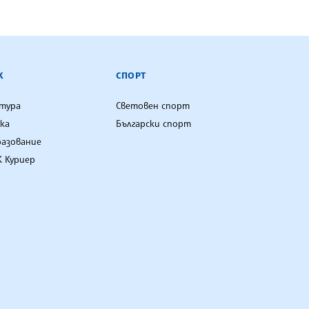
К
СПОРТ
лтура
Световен спорт
ка
Български спорт
разование
 Куриер