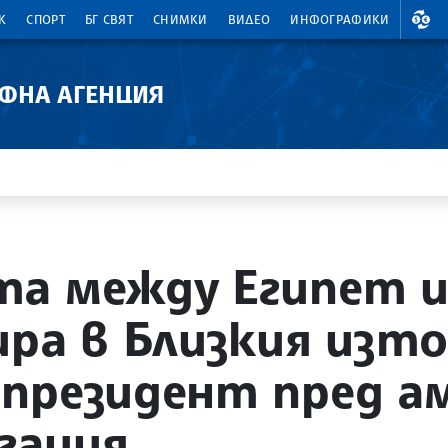
ВАЛ
К
СПОРТ
БГ СВЯТ
СНИМКИ
ВИДЕО
ИНФОГРАФИКИ
АФНА АГЕНЦИЯ
а между Египет и
ра в Близкия изто
президент пред а
егация