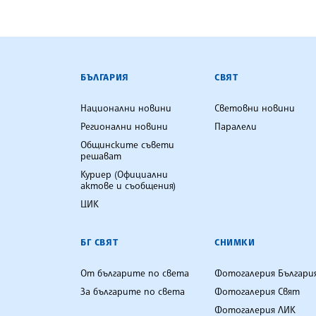
БЪЛГАРСКА ТЕЛЕГРАФНА АГ
БЪЛГАРИЯ
СВЯТ
Национални новини
Световни новини
Регионални новини
Паралели
Общинските съвети
решават
Куриер (Официални
актове и съобщения)
ЦИК
БГ СВЯТ
СНИМКИ
От българите по света
Фотогалерия Българи
За българите по света
Фотогалерия Свят
Фотогалерия ЛИК