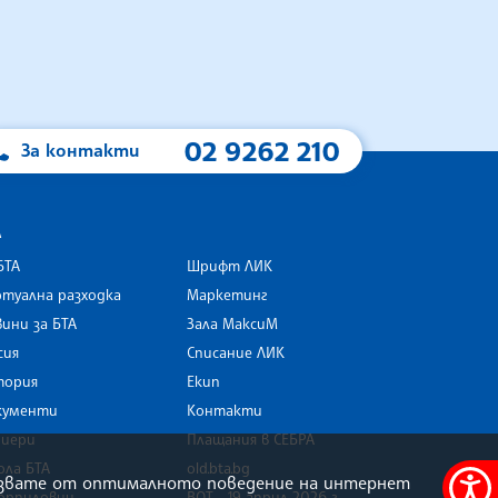
02 9262 210
За контакти
А
БТА
Шрифт ЛИК
туална разходка
Маркетинг
ини за БТА
Зала МаксиМ
rk
сия
Списание ЛИК
тория
Екип
кументи
Контакти
риери
Плащания в СЕБРА
ола БТА
old.bta.bg
олзвате от оптималното поведение на интернет
орпиловци
ВОТ - 19 април 2026 г .