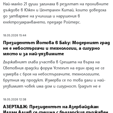
Най-малко 21 души загинаха в резултат на проливните
дъждове в Южен и Централен Китай, които доведоха
до затваряне на училища и нарушения в
електрозахранването, предаде Ройтерс.
18.05.2026 15:44
Президентът Йотова в Баку: Модерният град
не е небостъргачи и технологии, а сигурно
място и за най-уязвимите
Държавният глава участва в Срещата на върха на
Световния градски форум Успехът на един град не се
измерва с броя на небостъргачите, технологиите,
брутния му продукт. Измерва се по това дали и най-
уязвимият човек има дом и сигурност. Градът не е
18.05.2026 12:38
АЗЕРТАДЖ: Президентът на Азербайджан
Илхам Алиев се срещна с българския държавен