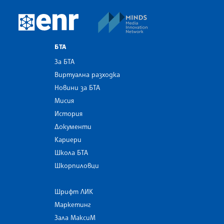
MINDS Media Innovatio
European Newsroom
БТА
За БТА
Виртуална разходка
Новини за БТА
Мисия
История
Документи
Кариери
Школа БТА
Шкорпиловци
Шрифт ЛИК
Маркетинг
Зала МаксиМ