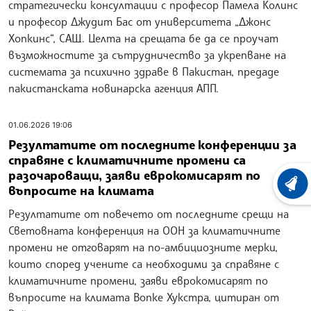
стратегически консултации с професор Памела Колинс
и професор Джудит Бас от университета „Джонс
Хопкинс“, САЩ. Целта на срещата бе да се проучат
възможностите за сътрудничество за укрепване на
системата за психично здраве в Пакистан, предаде
пакистанската новинарска агенция АПП.
01.06.2026 19:06
Резултатите от последните конференции за
справяне с климатичните промени са
разочароващи, заяви еврокомисарят по
ХРОНО
въпросите на климата
Резултатите от повечето от последните срещи на
Световната конференция на ООН за климатичните
промени не отговарят на по-амбициозните мерки,
които според учените са необходими за справяне с
климатичните промени, заяви еврокомисарят по
въпросите на климата Вопке Хукстра, цитиран от