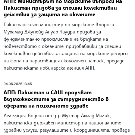
АПП: Министърът по морските въпроси на
Пакистан призова за спешни колективни
действия за защита на океаните
Пакистанският министър по морските въпроси
Мухамад Джунейд Ануар Чаудри призова за
фундаментално преосмисляне на връзката на
човечеството с океаните, призовавайки за спешни
колективни действия за защита на морските ресурси
на фона на нарастващия екологичен натиск, предаде
пакистанската новинарска агенция АПП.
04.06.2026 13:45
АПП: Пакистан и САЩ проучват
възможностите за сътрудничество в
сферата на психичното здраве
Делегация, водена от д-р Мухтар Ахмад Малик,
пакистански държавен министър на националните
здравни услуги, регулациите и координацията, проведе