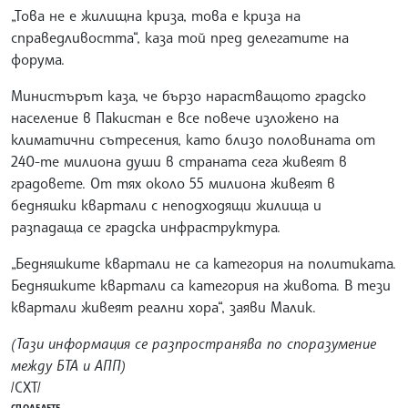
„Това не е жилищна криза, това е криза на
справедливостта“, каза той пред делегатите на
форума.
Министърът каза, че бързо нарастващото градско
население в Пакистан е все повече изложено на
климатични сътресения, като близо половината от
240-те милиона души в страната сега живеят в
градовете. От тях около 55 милиона живеят в
бедняшки квартали с неподходящи жилища и
разпадаща се градска инфраструктура.
„Бедняшките квартали не са категория на политиката.
Бедняшките квартали са категория на живота. В тези
квартали живеят реални хора“, заяви Малик.
(Тази информация се разпространява по споразумение
между БТА и АПП)
/СХТ/
СПОДЕЛЕТЕ