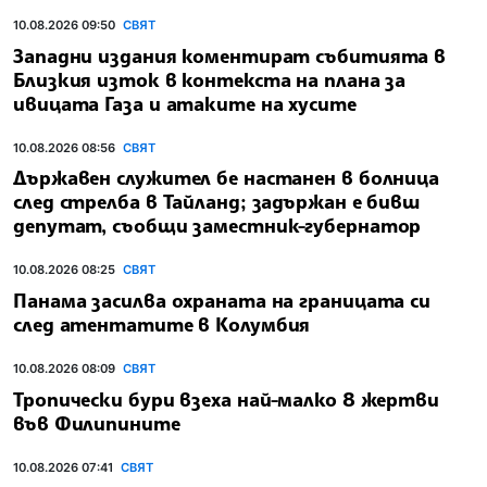
10.08.2026 09:50
СВЯТ
Западни издания коментират събитията в
Близкия изток в контекста на плана за
ивицата Газа и атаките на хусите
10.08.2026 08:56
СВЯТ
Държавен служител бе настанен в болница
след стрелба в Тайланд; задържан е бивш
депутат, съобщи заместник-губернатор
10.08.2026 08:25
СВЯТ
Панама засилва охраната на границата си
след атентатите в Колумбия
10.08.2026 08:09
СВЯТ
Тропически бури взеха най-малко 8 жертви
във Филипините
10.08.2026 07:41
СВЯТ