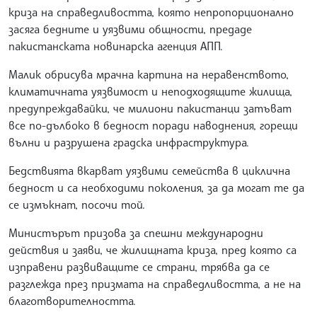
криза на справедливостта, която непропорционално
засяга бедните и уязвими общности, предаде
пакистанската новинарска агенция АПП.
Малик обрисува мрачна картина на неравенството,
климатичната уязвимост и неподходящите жилища,
предупреждавайки, че милиони пакистанци затъват
все по-дълбоко в бедност поради наводнения, горещи
вълни и разрушена градска инфраструктура.
Бедствията вкарват уязвими семейства в циклична
бедност и са необходими поколения, за да могат те да
се измъкнат, посочи той.
Министърът призова за спешни международни
действия и заяви, че жилищната криза, пред която са
изправени развиващите се страни, трябва да се
разглежда през призмата на справедливостта, а не на
благотворителността.