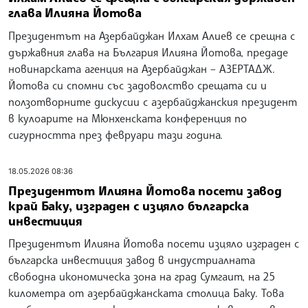
глава Илияна Йотова
Президентът на Азербайджан Илхам Алиев се срещна с
държавния глава на България Илияна Йотова, предаде
новинарската агенция на Азербайджан – АЗЕРТАДЖ.
Йотова си спомни със задоволство срещата си и
ползотворните дискусии с азербайджанския президент
в кулоарите на Мюнхенската конференция по
сигурността през февруари тази година.
18.05.2026 08:36
Президентът Илияна Йотова посети завод
край Баку, изграден с изцяло българска
инвестиция
Президентът Илияна Йотова посети изцяло изграден с
българска инвестиция завод в индустриалната
свободна икономическа зона на град Сумгаит, на 25
километра от азербайджанската столица Баку. Това