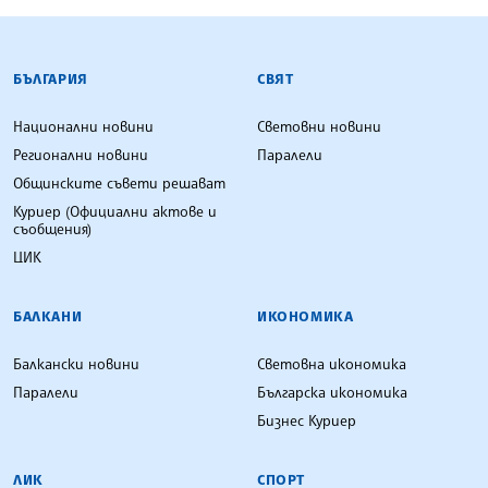
БЪЛГАРСКА ТЕЛЕГРАФНА АГЕНЦИЯ
БЪЛГАРИЯ
СВЯТ
Национални новини
Световни новини
Регионални новини
Паралели
Общинските съвети решават
Куриер (Официални актове и
съобщения)
ЦИК
БАЛКАНИ
ИКОНОМИКА
Балкански новини
Световна икономика
Паралели
Българска икономика
Бизнес Куриер
ЛИК
СПОРТ