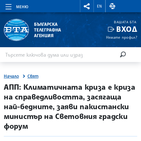
RIGHTMENU.SOCIAL
ВАЛУТНИ КУР
EN
МЕНЮ
ВАШАТА БТА
БЪЛГАРСКА
ВХОД
ТЕЛЕГРАФНА
АГЕНЦИЯ
Нямате профил?
Въведете ключова дума или израз
Търсене
ТЪРСЕН
Начало
Свят
site.bta
АПП: Климатичната криза е криза
на справедливостта, засягаща
най-бедните, заяви пакистански
министър на Световния градски
форум