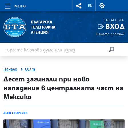
RIGHTMENU.SOCIAL
ВАЛУТНИ КУР
EN
МЕНЮ
ВАШАТА БТА
БЪЛГАРСКА
ВХОД
ТЕЛЕГРАФНА
АГЕНЦИЯ
Нямате профил?
Въведете ключова дума или израз
Търсене
ТЪРСЕН
Начало
Свят
site.bta
Десет загинали при ново
нападение в централната част на
Мексико
АСЕН ГЕОРГИЕВ