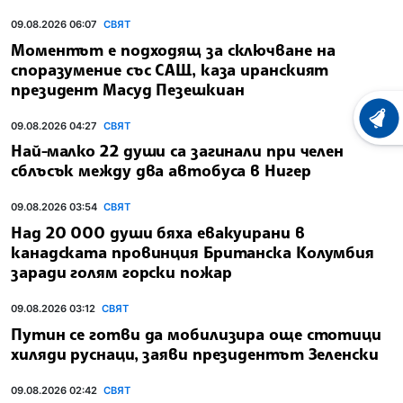
09.08.2026 06:07
СВЯТ
Моментът е подходящ за сключване на
споразумение със САЩ, каза иранският
президент Масуд Пезешкиан
ХРОНО
09.08.2026 04:27
СВЯТ
Най-малко 22 души са загинали при челен
сблъсък между два автобуса в Нигер
09.08.2026 03:54
СВЯТ
Над 20 000 души бяха евакуирани в
канадската провинция Британска Колумбия
заради голям горски пожар
09.08.2026 03:12
СВЯТ
Путин се готви да мобилизира още стотици
хиляди руснаци, заяви президентът Зеленски
09.08.2026 02:42
СВЯТ