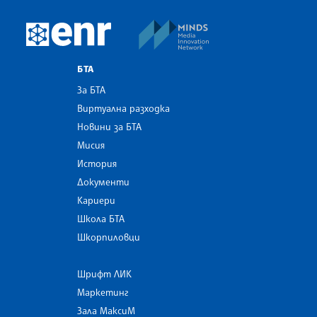
MINDS Media Innovatio
European Newsroom
БТА
За БТА
Виртуална разходка
Новини за БТА
Мисия
История
Документи
Кариери
Школа БТА
Шкорпиловци
Шрифт ЛИК
Маркетинг
Зала МаксиМ