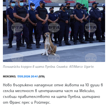
Полицейски кордон в щата Пуебла. Снимка: АП/Marco Ugarte.
МЕКСИКО,
17.05.2026 20:41
(БТА)
Ново въоръжено нападение отне живота на 10 души в
селска местност в централната част на Мексико,
съобщи правителството на щата Пуебла, цитирано
от Франс прес и Ройтерс.