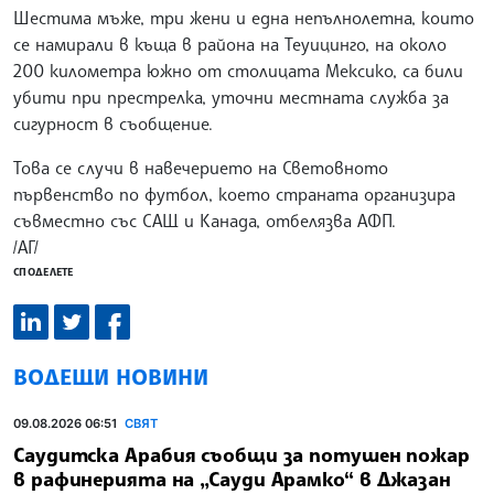
Шестима мъже, три жени и една непълнолетна, които
се намирали в къща в района на Теуицинго, на около
200 километра южно от столицата Мексико, са били
убити при престрелка, уточни местната служба за
сигурност в съобщение.
Това се случи в навечерието на Световното
първенство по футбол, което страната организира
съвместно със САЩ и Канада, отбелязва АФП.
/АГ/
СПОДЕЛЕТЕ
ВОДЕЩИ НОВИНИ
09.08.2026 06:51
СВЯТ
Саудитска Арабия съобщи за потушен пожар
в рафинерията на „Сауди Арамко“ в Джазан