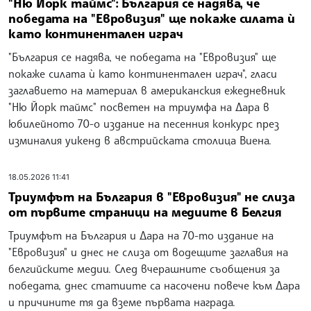
"Ню Йорк таймс": България се надява, че
победата на "Евровизия" ще покаже силата ѝ
като континентален играч
"България се надява, че победата на "Евровизия" ще
покаже силата ѝ като континентален играч", гласи
заглавието на материал в американския ежедневник
"Ню Йорк таймс" посветен на триумфа на Дара в
юбилейното 70-о издание на песенния конкурс през
изминалия уикенд в австрийската столица Виена.
18.05.2026 11:41
Триумфът на България в "Евровизия" не слиза
от първите страници на медиите в Белгия
Триумфът на България и Дара на 70-то издание на
"Евровизия" и днес не слиза от водещите заглавия на
белгийските медии. След вчерашните съобщения за
победата, днес статиите са насочени повече към Дара
и причините тя да вземе първата награда.