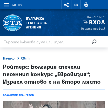
RIGHTMENU.SOCIAL
ВАЛУТНИ КУР
EN
МЕНЮ
ВАШАТА БТА
БЪЛГАРСКА
ВХОД
ТЕЛЕГРАФНА
АГЕНЦИЯ
Нямате профил?
Въведете ключова дума или израз
Търсене
ТЪРСЕН
Начало
Свят
site.bta
Ройтерс: България спечели
песенния конкурс „Евровизия“;
Израел отново е на второ място
ВЛАДИМИР АРАНГЕЛОВ