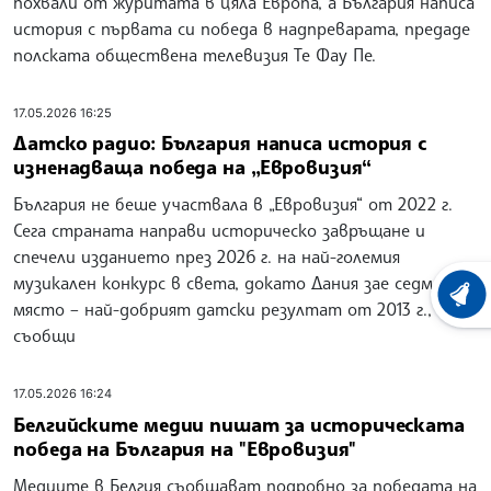
похвали от журитата в цяла Европа, а България написа
история с първата си победа в надпреварата, предаде
полската обществена телевизия Те Фау Пе.
17.05.2026 16:25
Датско радио: България написа история с
изненадваща победа на „Евровизия“
България не беше участвала в „Евровизия“ от 2022 г.
Сега страната направи историческо завръщане и
спечели изданието през 2026 г. на най-големия
музикален конкурс в света, докато Дания зае седмо
ХРОНО
място – най-добрият датски резултат от 2013 г.,
съобщи
17.05.2026 16:24
Белгийските медии пишат за историческата
победа на България на "Евровизия"
Медиите в Белгия съобщават подробно за победата на