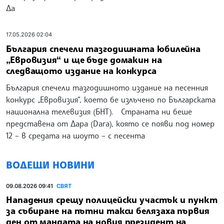
Да
17.05.2026 02:04
България спечели тазгодишната юбилейна
„Евровизия“ и ще бъде домакин на
следващото издание на конкурса
България спечели тазгодишното издание на песенния
конкурс „Евровизия“, което бе излъчено по Българската
национална телевизия (БНТ). Страната ни беше
представена от Дара (Dara), която се появи под номер
12 – в средата на шоуто – с песента
ВОДЕЩИ НОВИНИ
09.08.2026 09:41
СВЯТ
Нападения срещу полицейски участък и пункт
за събиране на пътни такси белязаха първия
ден от мандата на новия президент на