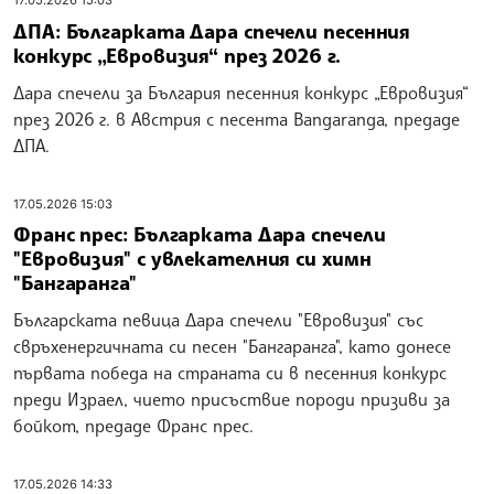
17.05.2026 15:03
ДПА: Българката Дара спечели песенния
конкурс „Евровизия“ през 2026 г.
Дара спечели за България песенния конкурс „Евровизия“
през 2026 г. в Австрия с песента Bangaranga, предаде
ДПА.
17.05.2026 15:03
Франс прес: Българката Дара спечели
"Евровизия" с увлекателния си химн
"Бангаранга"
Българската певица Дара спечели "Евровизия" със
свръхенергичната си песен "Бангаранга", като донесе
първата победа на страната си в песенния конкурс
преди Израел, чието присъствие породи призиви за
бойкот, предаде Франс прес.
17.05.2026 14:33