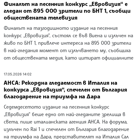
Финалът на песенния конкурс „Евровизия“ е
гледан от 895 000 зрители по БНТ 1, съобщи
обществената телевизия
Финалът на тазгодишното издание на песенния
конкурс „Евровизия“, състоял се във Виена и излъчен на
живо по БНТ 1, привлече интереса на 895 000 зрители
в най-гледания момент от излъчването му, съобщиха
от обществената медия, като цитират официалните
17.05.2026 14:02
АНСА: Рекордна гледаемост в Италия на
конкурса „Евровизия“, спечелен от България
благодарение на триумфа на Дара
Седемдесетото издание на песенния конкурс
„Евровизия“ беше едно от най-гледаните зрелища в
света, пише италианската агенция АНСА. На форума,
излъчен по Rai 1 и спечелен от България благодарение
на триумфа на Дара, представителят на Италия Сал