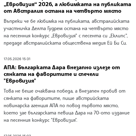
„Евровизия“ 2026, а любимката на публиката
от Австралия остана на четвърто място
Въпреки че бе любимка на публиката, австралийската
участничка Делта Гудрем остана на четвърто място
на песенния конкурс „Евровизия“ с песента си „Еклипс“,
предаде австралийската обществена медия Ей Би Си.
17.05.2026 15:31
АПА: Българката Дара внезапно излезе от
сянката на фаворитите и спечели
"Евровизия"
Това не беше очаквана победа, а внезапен пробив от
сянката на фаворитите, пише австрийската
новинарска агенция АПА по повод първото място,
което зае българската певица Дара на 70-ото издание
на песенния конкурс "Евровизия".