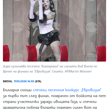
Дара изпълнява песента "Бангаранга" на сцената във Виена по
време на финала на "Евровизия". Снимка: AP/Martin Meissner
ВИЕНА,
17.05.2026 14:59
(БТА)
България снощи
спечели песенния конкурс „Евровизия“
за първи път след финал, помрачен от бойкота на пет
страни участнички заради ивицата Газа, и спечели
драматична победа въпреки пореден силен вот на