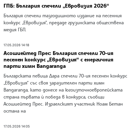
ГПБ: България спечели „Евровизия 2026“
България спечели тазгодишното издание на песенния
конкурс „Евровизия“, предаде грузинската обществена
медия ГБП.
17.05.2026 14:18
Асошиейтед Прес: България спечели 70-ия
песенен конкурс „Евровизия“ с енергичния
парти химн Bangaranga
Българската певица Дара спечели 70-ия песенен конкурс
„Евровизия“ със своя заразителен парти химн
Bangaranga, като донесе на югоизточноевропейската
страна първата ѝ победа в конкурса, съобщи
Асошиейтед Прес. Израелският участник Ноам Бетан
остана на
17.05.2026 14:05