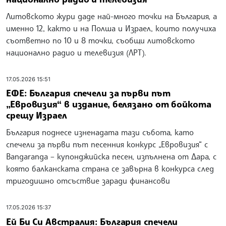
Литовското жури даде най-много точки на България, а
именно 12, както и на Полша и Израел, които получиха
съответно по 10 и 8 точки, съобщи литовското
национално радио и телевизия (ЛРТ).
17.05.2026 15:51
ЕФЕ: България спечели за първи път
„Евровизия“ в издание, белязано от бойкота
срещу Израел
България поднесе изненадата тази събота, като
спечели за първи път песенния конкурс „Евровизия“ с
Bangaranga – купонджийска песен, изпълнена от Дара, с
която балканската страна се завърна в конкурса след
тригодишно отсъствие заради финансови
17.05.2026 15:37
Ей Би Си Австралия: България спечели