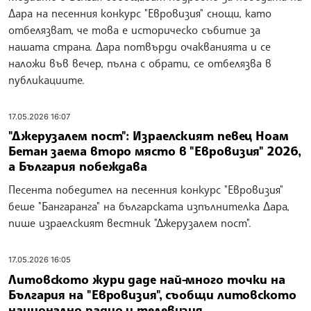
Дара на песенния конкурс "Евровизия" снощи, като
отбелязват, че това е историческо събитие за
нашата страна. Дара потвърди очакванията и се
наложи във вечер, пълна с обрати, се отбелязва в
публикациите.
17.05.2026 16:07
"Джерузалем пост": Израелският певец Ноам
Бетан заема второ място в "Евровизия" 2026,
а България побеждава
Песента победител на песенния конкурс "Евровизия"
беше "Бангаранга" на българската изпълнителка Дара,
пише израелският вестник "Джерузалем пост".
17.05.2026 16:05
Литовското жури даде най-много точки на
България на "Евровизия", съобщи литовското
национално радио и телевизия