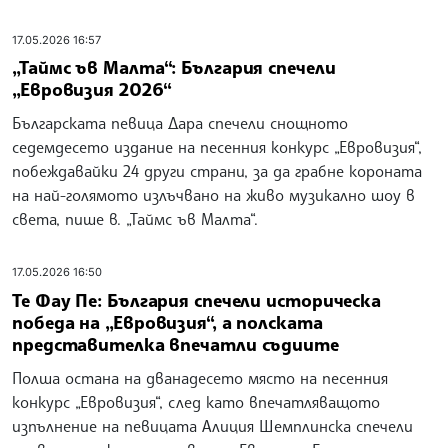
17.05.2026 16:57
„Таймс ъв Малта“: България спечели
„Евровизия 2026“
Българската певица Дара спечели снощното
седемдесето издание на песенния конкурс „Евровизия“,
побеждавайки 24 други страни, за да грабне короната
на най-голямото излъчвано на живо музикално шоу в
света, пише в. „Таймс ъв Малта“.
17.05.2026 16:50
Те Фау Пе: България спечели историческа
победа на „Евровизия“, а полската
представителка впечатли съдиите
Полша остана на дванадесето място на песенния
конкурс „Евровизия“, след като впечатляващото
изпълнение на певицата Алиция Шемплинска спечели