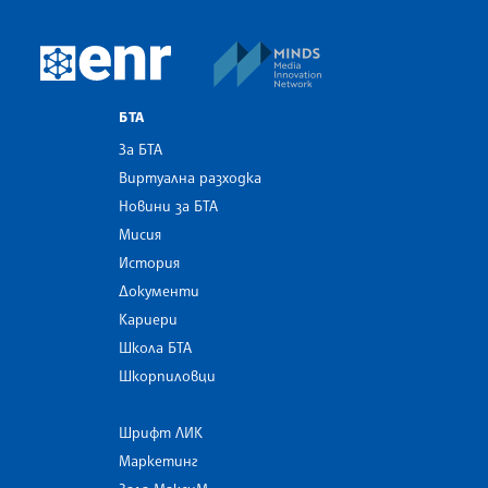
MINDS Media Innovatio
European Newsroom
БТА
За БТА
Виртуална разходка
Новини за БТА
Мисия
История
Документи
Кариери
Школа БТА
Шкорпиловци
Шрифт ЛИК
Маркетинг