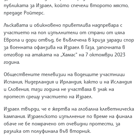
публиката за Израел, който спечели второто място,
предаде Ройтерс.
Лъскавата и обикновено приветлива надпревара с
участието на поп изпълнители от страни от цяла
Европа и дори отвъд, бе въвлечена в криза заради спор
за военната офанзива на Израел в Газа, започната в
отговор на атаката на „Хамас“ на 7 октомври 2023
година.
Обществените телевизии на водещите участници
Испания, Нидерландия и Ирландия, както и на Исландия
и Словения, тази година не участваха в знак на
протест срещу участието на Израел.
Израел твърди, че е жертва на глобална клеветническа
кампания. Израелското изпълнение по време на финала
обаче не бе помрачено от очевидни протести, за
разлика от полуфинала във вторник.