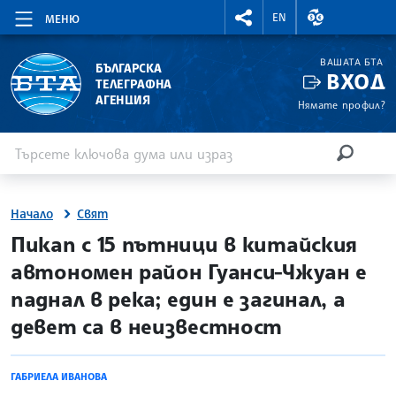
RIGHTMENU.SOCIAL
ВАЛУТНИ КУР
EN
МЕНЮ
ВАШАТА БТА
БЪЛГАРСКА
ВХОД
ТЕЛЕГРАФНА
АГЕНЦИЯ
Нямате профил?
Въведете ключова дума или израз
Търсене
ТЪРСЕН
Начало
Свят
site.bta
Пикап с 15 пътници в китайския
автономен район Гуанси-Чжуан е
паднал в река; един е загинал, а
девет са в неизвестност
ГАБРИЕЛА ИВАНОВА