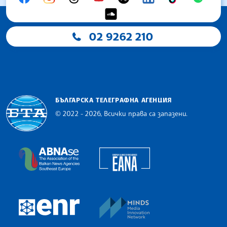
02 9262 210
БЪЛГАРСКА ТЕЛЕГРАФНА АГЕНЦИЯ
© 2022 - 2026, Всички права са запазени.
Българска телеграфна агенция
European Alliance of N
The Assocoation of the Balkan News Agencies S
MINDS Media Innovatio
European Newsroom