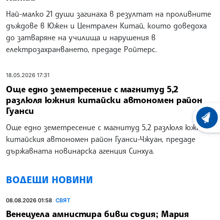
Най-малко 21 души загинаха в резултат на проливните
дъждове в Южен и Централен Китай, които доведоха
до затваряне на училища и нарушения в
електрозахранването, предаде Ройтерс.
18.05.2026 17:31
Още едно земетресение с магнитуд 5,2
разлюля южния китайски автономен район
Гуанси
ХРОНО
Още едно земетресение с магнитуд 5,2 разлюля южния
китайския автономен район Гуанси-Чжуан, предаде
държавната новинарска агенция Синхуа.
ВОДЕЩИ НОВИНИ
08.08.2026 01:58
СВЯТ
Венецуела амнистира бивш съдия; Мария