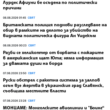
Лурдес Афиуни бе осъдена по политически
причини
08.08.2026 01:45
СВЯТ
Британската полиция поднови разследване на
обир в рамките на делото за убийство на
видната политическа фигура Ан Уидекъм
08.08.2026 00:23
СВЯТ
Разби се хеликоптер от борбата с пожарите
в американския щат Юта; няма информация
за двамата души на борда
07.08.2026 23:50
СВЯТ
Руски обстрел с ракетна система за залпов
огън взе жертва в украинския град Славянск,
съобщиха местните власти
07.08.2026 23:28
СВЯТ
МОНЦАМЕ: Монголските авиолинии и "Боинг“