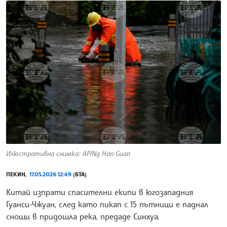
Илюстративна снимка: AP/Ng Han Guan
ПЕКИН,
17.05.2026 12:49
(БТА)
Китай изпрати спасителни екипи в югозападния
Гуанси-Чжуан, след като пикап с 15 пътници е паднал
снощи в придошла река, предаде Синхуа.