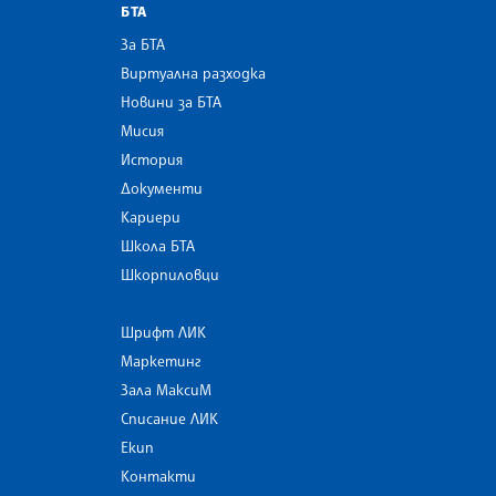
БТА
За БТА
Виртуална разходка
Новини за БТА
Мисия
История
Документи
Кариери
Школа БТА
Шкорпиловци
Шрифт ЛИК
Маркетинг
Зала МаксиМ
Списание ЛИК
Екип
Контакти