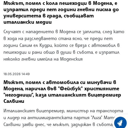
Мъжът, помел с кола пешеходци в Модена, е
изпратил преди пет години гневни писма до
университета в града, съобщават
италиански медии
Случаят с нападението в Модена се заплита, след като
в хода на разследването стана ясно, че преди пет
години Салим ел Кудри, който се вряза с автомобил в
пешеходци и рани общо 8 души в събота, е изпратил
няколко гневни имейла на Моденския
18.05.2026 14:49
Мъжът, помел с автомобила си минувачи в
Модена, наричал във "Фейсбук" християните
"негодници", каза италианският вицепремиер
Салвини
Италианският вицепремиер, министър на транспорта
и лидер на антиимигрантската партия "Лига" Матео
Салвини заяви днес, че мъжът, задържан в събота, след
ХРОНО