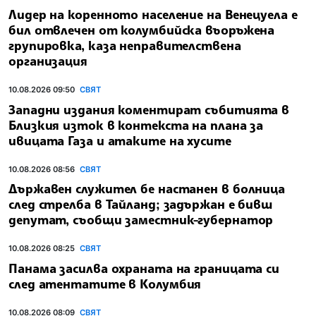
Лидер на коренното население на Венецуела е
бил отвлечен от колумбийска въоръжена
групировка, каза неправителствена
организация
10.08.2026 09:50
СВЯТ
Западни издания коментират събитията в
Близкия изток в контекста на плана за
ивицата Газа и атаките на хусите
10.08.2026 08:56
СВЯТ
Държавен служител бе настанен в болница
след стрелба в Тайланд; задържан е бивш
депутат, съобщи заместник-губернатор
10.08.2026 08:25
СВЯТ
Панама засилва охраната на границата си
след атентатите в Колумбия
10.08.2026 08:09
СВЯТ