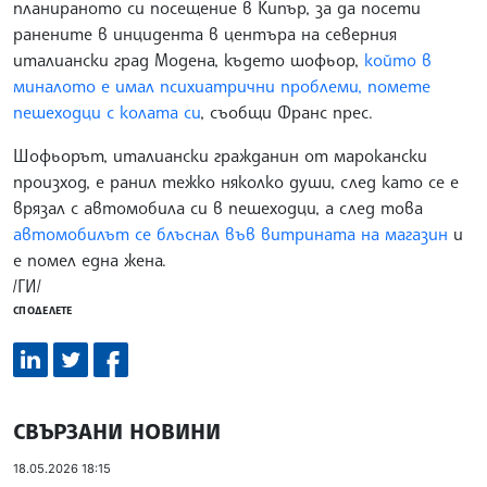
планираното си посещение в Кипър, за да посети
ранените в инцидента в центъра на северния
италиански град Модена, където шофьор,
който в
миналото е имал психиатрични проблеми, помете
пешеходци с колата си
, съобщи Франс прес.
Шофьорът, италиански гражданин от марокански
произход, е ранил тежко няколко души, след като се е
врязал с автомобила си в пешеходци, а след това
автомобилът се блъснал във витрината на магазин
и
е помел една жена.
/ГИ/
СПОДЕЛЕТЕ
СВЪРЗАНИ НОВИНИ
18.05.2026 18:15