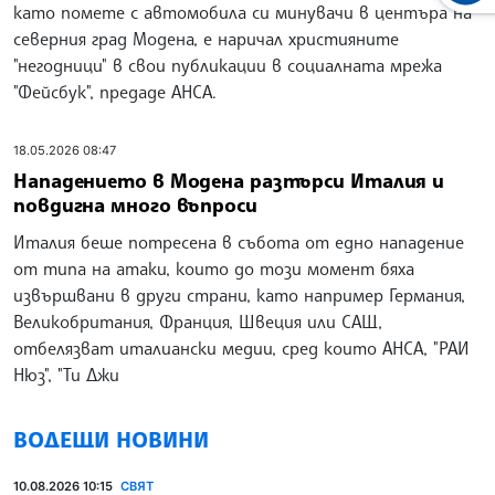
като помете с автомобила си минувачи в центъра на
северния град Модена, е наричал християните
"негодници" в свои публикации в социалната мрежа
"Фейсбук", предаде АНСА.
18.05.2026 08:47
Нападението в Модена разтърси Италия и
повдигна много въпроси
Италия беше потресена в събота от едно нападение
от типа на атаки, които до този момент бяха
извършвани в други страни, като например Германия,
Великобритания, Франция, Швеция или САЩ,
отбелязват италиански медии, сред които АНСА, "РАИ
Нюз", "Ти Джи
ВОДЕЩИ НОВИНИ
10.08.2026 10:15
СВЯТ