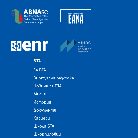
Българска телеграфна агенция
European Alliance of N
The Assocoation of the Balkan News Agencies S
MINDS Media Innovatio
European Newsroom
БТА
За БТА
Виртуална разходка
Новини за БТА
Мисия
История
Документи
Кариери
Школа БТА
Шкорпиловци