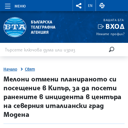
RIGHTMENU.SOCIAL
ВАЛУТНИ КУР
EN
МЕНЮ
ВАШАТА БТА
БЪЛГАРСКА
ВХОД
ТЕЛЕГРАФНА
АГЕНЦИЯ
Нямате профил?
Въведете ключова дума или израз
Търсене
ТЪРСЕН
Начало
Свят
site.bta
Мелони отмени планираното си
посещение в Кипър, за да посети
ранените в инцидента в центъра
на северния италиански град
Модена