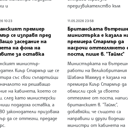
ки и
предизвикателство към
26 10:23
11.05.2026 23:58
анският премиер
Британската вътрешн
мър се изправя пред
министърка е казала н
ващо заседание на
премиера Стармър да
нета на фона на
насрочи оттеглянето 
ивите за оставка
поста, пише в. "Таймс"
нският министър-
Министърката на вътреш
едател Киър Стармър ще се
работи на Великобритания
лтира със свои съпартийци
Шабана Махмуд е казала на
 началото на решаващо
премиера Киър Стармър да
ние на кабинета, което се
обмисли срок за своето
и, след като министерски
оттегляне от поста, напис
ници подадоха оставка, а
британският в. "Таймс",
 80 законодатели призоваха
добавяйки, че същото са
ър да се оттегли, предаде
направили и други водещи
рс.
министри от кабинета на