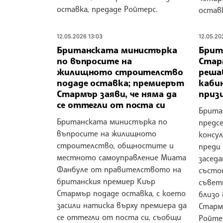
оставка, предаде Ройтерс.
остав
12.05.2026 13:03
12.05.20
Британската министърка
Брит
по въпросите на
Стар
жилищното строителство
реша
подаде оставка; премиерът
каби
Стармър заяви, че няма да
приз
се оттегли от поста си
Брита
Британската министърка по
предс
въпросите на жилищното
консу
строителство, общностите и
преди
местното самоуправление Миата
заседа
Фанбуле от правителството на
състо
британския премиер Kиър
съвет
Стармър подаде оставка, с което
близо
засили натиска върху премиера да
Старм
се оттегли от поста си, съобщи
Ройте