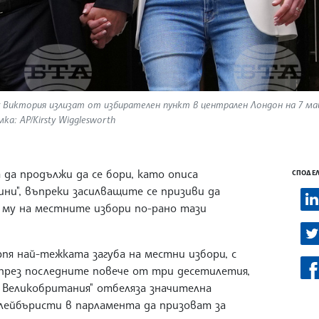
Виктория излизат от избирателен пункт в централен Лондон на 7 май
ка: AP/Kirsty Wigglesworth
да продължи да се бори, като описа
СПОДЕЛ
ни", въпреки засилващите се призиви да
 му на местните избори по-рано тази
я най-тежката загуба на местни избори, с
 през последните повече от три десетилетия,
Великобритания" отбеляза значителна
 лейбъристи в парламента да призоват за