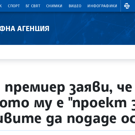
ВАЛ
К
СПОРТ
БГ СВЯТ
СНИМКИ
ВИДЕО
ИНФОГРАФИКИ
АФНА АГЕНЦИЯ
премиер заяви, че
то му е "проект за
ивите да подаде о