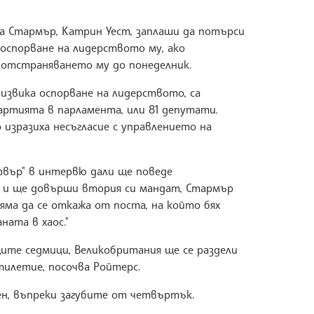
 Стармър, Катрин Уест, заплаши да потърси
 оспорване на лидерството му, ако
отстраняването му до понеделник.
дизвика оспорване на лидерството, са
ртията в парламента, или 81 депутати.
 изразиха несъгласие с управлението на
ървър" в интервю дали ще поведе
 и ще довърши втория си мандат, Стармър
"Няма да се откажа от поста, на който бях
ната в хаос."
ите седмици, Великобритания ще се раздели
тилетие, посочва Ройтерс.
ен, въпреки загубите от четвъртък.