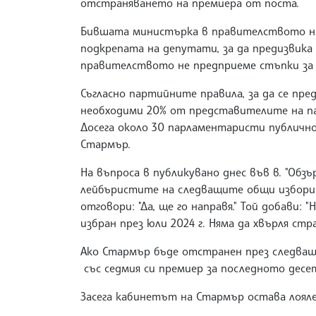
отстраняването на премиера от поста.
Бившата министърка в правителството на
подкрепата на депутати, за да предизвика
правителството не предприеме стъпки за 
Съгласно партийните правила, за да се пре
необходими 20% от представителите на па
Досега около 30 парламентаристи публично
Стармър.
На въпроса в публикувано днес във в. "Обз
лейбъристите на следващите общи избори
отговори: "Да, ще го направя." Той добави: 
избран през юли 2024 г. Няма да хвърля стра
Ако Стармър бъде отстранен през следващ
със седмия си премиер за последното десе
Засега кабинетът на Стармър остава лоял