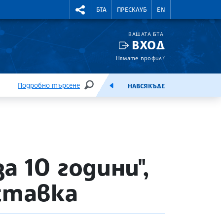
УТНИ КУРСОВЕ
RIGHTMENU.SOCIAL
БТА
ПРЕСКЛУБ
EN
ВАШАТА БТА
ВХОД
Нямате профил?
Подробно търсене
НАВСЯКЪДЕ
ТЪРСЕНЕ
ЕМИСИЯ
 10 години",
ставка