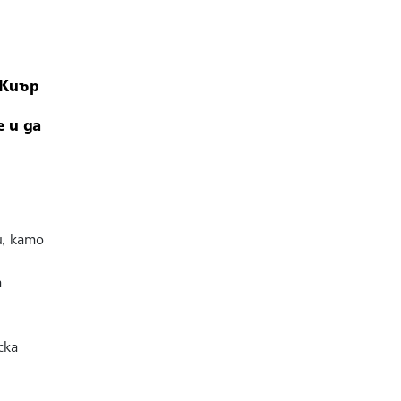
 Киър
 и да
, като
а
ска