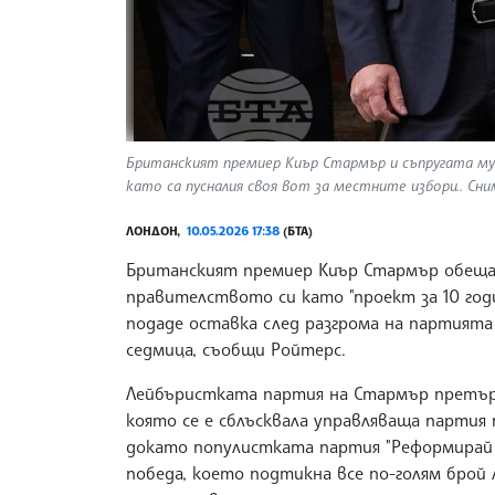
Британският премиер Киър Стармър и съпругата му 
като са пусналия своя вот за местните избори.. Сним
ЛОНДОН,
10.05.2026 17:38
(БТА)
Британският премиер Киър Стармър обеща 
правителството си като "проект за 10 годи
подаде оставка след разгрома на партията
седмица, съобщи Ройтерс.
Лейбъристката партия на Стармър претърп
която се е сблъсквала управляваща партия
докато популистката партия "Реформирай 
победа, което подтикна все по-голям брой