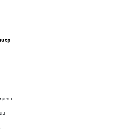
миер
у
крепа
ци
а