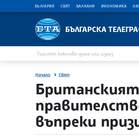
БЪЛГАРИЯ
СВЯТ
БАЛКАНИ
ИКОНОМИКА
ЛИ
БЪЛГАРСКА ТЕЛЕГР
Въведете ключова дума или израз
Търсене
Начало
Свят
site.bta
Британският 
правителство
въпреки приз