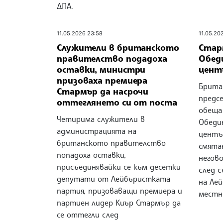
ДПА.
11.05.2026 23:58
11.05.20
Служители в британското
Стар
правителство подадоха
Обед
оставки, министри
цент
призоваха премиера
Брита
Стармър да насрочи
предс
оттеглянето си от поста
обеща
Четирима служители в
Обеди
администрацията на
център
британското правителство
смятан
попадоха оставки,
негов
присъединявайки се към десетки
след 
депутати от Лейбъристката
на Ле
партия, призоваващи премиера и
местн
партиен лидер Киър Стармър да
се оттегли след