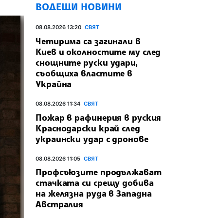
ВОДЕЩИ НОВИНИ
08.08.2026 13:20
СВЯТ
Четирима са загинали в
Киев и околностите му след
снощните руски удари,
съобщиха властите в
Украйна
08.08.2026 11:34
СВЯТ
Пожар в рафинерия в руския
Краснодарски край след
украински удар с дронове
08.08.2026 11:05
СВЯТ
Профсъюзите продължават
стачката си срещу добива
на желязна руда в Западна
Австралия