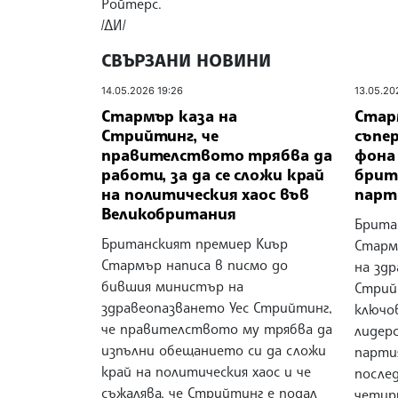
Ройтерс.
/ДИ/
СВЪРЗАНИ НОВИНИ
14.05.2026 19:26
13.05.20
Стармър каза на
Стар
Стрийтинг, че
съпе
правителството трябва да
фона
работи, за да се сложи край
брит
на политическия хаос във
парт
Великобритания
Брита
Британският премиер Киър
Старм
Стармър написа в писмо до
на зд
бившия министър на
Стрий
здравеопазването Уес Стрийтинг,
ключо
че правителството му трябва да
лидер
изпълни обещанието си да сложи
партия
край на политическия хаос и че
после
съжалява, че Стрийтинг е подал
четир