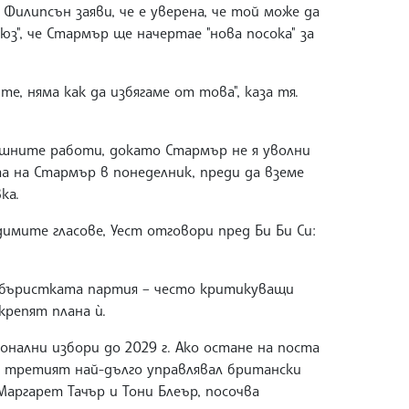
липсън заяви, че е уверена, че той може да
юз", че Стармър ще начертае "нова посока" за
, няма как да избягаме от това", каза тя.
шните работи, докато Стармър не я уволни
та на Стармър в понеделник, преди да вземе
ка.
димите гласове, Уест отговори пред Би Би Си:
йбъристката партия – често критикуващи
крепят плана ѝ.
нални избори до 2029 г. Ако остане на поста
е третият най-дълго управлявал британски
аргарет Тачър и Тони Блеър, посочва