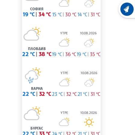
СОФИЯ
ХРОНО
19 °C
34 °C
15 °C
30 °C
14 °C
31 °C
УТРЕ
10.08.2026
ПЛОВДИВ
22 °C
38 °C
19 °C
36 °C
19 °C
35 °C
УТРЕ
10.08.2026
ВАРНА
22 °C
32 °C
23 °C
32 °C
21 °C
31 °C
УТРЕ
10.08.2026
БУРГАС
22 °C
33 °C
24 °C
32 °C
21 °C
31 °C