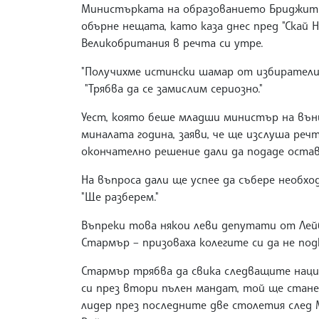
Министърката на образованието Бриджит Фи
обърне нещата, като каза днес пред "Скай Н
Великобритания в речта си утре.
"Получихме истински шамар от избирателите
"Трябва да се замислим сериозно."
Уест, която беше младши министър на вън
миналата година, заяви, че ще изслуша реч
окончателно решение дали да подаде остав
На въпроса дали ще успее да събере необхо
"Ще разберем."
Въпреки това някои леви депутати от Ле
Стармър – призоваха колегите си да не под
Стармър трябва да свика следващите нацио
си през втори пълен мандат, той ще стан
лидер през последните две столетия след М