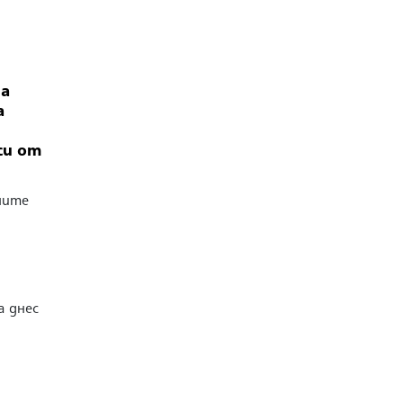
а
а
си от
ните
а днес