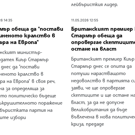
лейбъристкия лидер.
26 14:35
11.05.2026 12:55
мър обеща да "постави
Британският премиер
иненото кралство в
Стармър обеща да
ъра на Европа"
опровергае скептиците
остане на власт
нският министър-
Британският премиер Киър
едател Киър Стармър
Стармър днес се опита да
 днес да "постави
потуши нарастващото
неното кралство в
недоволство в партията си
а на Европа" в своя реч,
заяви, че ще опровергае
а за определяща за
скептиците и ще остане н
ото политическо бъдеще
власт, за да не допусне
съкрушителното поражение
Великобритания да бъде
йбъристката партия на
въвлечена в нова политиче
ите избори
криза, предаде