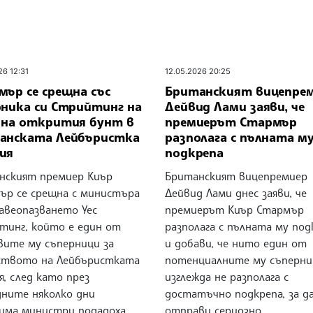
26 12:31
12.05.2026 20:25
мър се срещна със
Британският вицепре
рника си Стрийтинг на
Дейвид Лами заяви, че
 на открития бунт в
премиерът Стармър
анската Лейбъристка
разполага с пълната м
ия
подкрепа
нският премиер Киър
Британският вицепремиер
ър се срещна с министъра
Дейвид Лами днес заяви, че
равеопазването Уес
премиерът Киър Стармър
тинг, който е един от
разполага с пълната му под
вите му съперници за
и добави, че нито един от
ството на Лейбъристката
потенциалните му съперни
, след като през
изглежда не разполага с
дните няколко дни
достатъчно подкрепа, за д
има министри подадоха
отправи сериозно