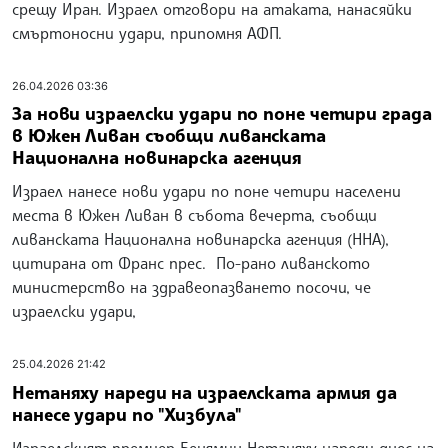
срещу Иран. Израел отговори на атаката, нанасяйки
смъртоносни удари, припомня АФП.
26.04.2026 03:36
За нови израелски удари по поне четири града
в Южен Ливан съобщи ливанската
Национална новинарска агенция
Израел нанесе нови удари по поне четири населени
места в Южен Ливан в събота вечерта, съобщи
ливанската Национална новинарска агенция (ННА),
цитирана от Франс прес. По-рано ливанското
министерство на здравеопазването посочи, че
израелски удари,
25.04.2026 21:42
Нетаняху нареди на израелската армия да
нанесе удари по "Хизбула"
Израелският премиер Бенямин Нетаняху нареди днес на