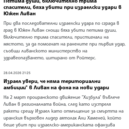
Петима души, включително трима
спасители, бяха убити при израелски удари в
Южен Ливан
При два последователни израелски удара по сграда в
град в Южен Ливан снощи бяха убити петима души,
включително трима спасители, пристигнали на
мястото, за да помогнат на ранените при първия удар,
съобщи ливанското министерство на
здравеопазването, цитирано от Ройтерс.
28.04.2026 21:25
Израел увери, че няма териториални
амбиции" в Ливан на фона на нови удари
На 2 март проиранското движение "Хизбула" въвлече
Ливан в регионалната война, след като изстреля
ракети срещу Израел като отмъщение за смъртта на
иранския върховен лидер аятолах Али Хаменей, който
беше убит при израелско-американската офанзива