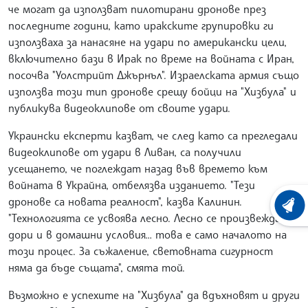
че могат да използват пилотирани дронове през
последните години, като иракските групировки ги
използваха за нанасяне на удари по американски цели,
включително бази в Ирак по време на войната с Иран,
посочва "Уолстрийт Джърнъл". Израелската армия също
използва този тип дронове срещу бойци на "Хизбула" и
публикува видеоклипове от своите удари.
Украински експерти казват, че след като са прегледали
видеоклипове от удари в Ливан, са получили
усещането, че поглеждат назад във времето към
войната в Украйна, отбелязва изданието. "Тези
дронове са новата реалност", казва Калинин.
ХРОНО
"Технологията се усвоява лесно. Лесно се произвежда,
дори и в домашни условия… това е само началото на
този процес. За съжаление, световната сигурност
няма да бъде същата", смята той.
Възможно е успехите на "Хизбула" да вдъхновят и други