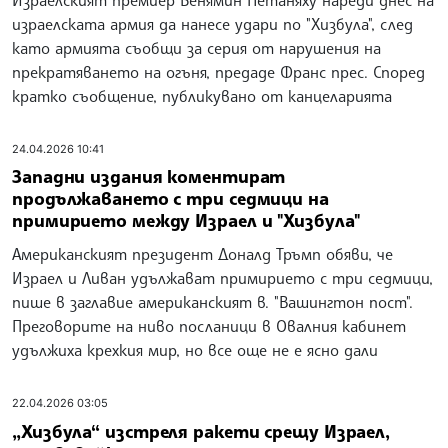
израелската армия да нанесе удари по "Хизбула", след
като армията съобщи за серия от нарушения на
прекратяването на огъня, предаде Франс прес. Според
кратко съобщение, публикувано от канцеларията
24.04.2026 10:41
Западни издания коментират
продължаването с три седмици на
примирието между Израел и "Хизбула"
Американският президент Доналд Тръмп обяви, че
Израел и Ливан удължават примирието с три седмици,
пише в заглавие американският в. "Вашингтон пост".
Преговорите на ниво посланици в Овалния кабинет
удължиха крехкия мир, но все още не е ясно дали
22.04.2026 03:05
„Хизбула“ изстреля ракети срещу Израел,