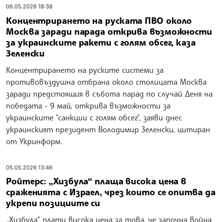
06.05.2026 18:38
Концентрирането на руската ПВО около
Москва заради парада открива възможности
за украинските ракети с голям обсег, каза
Зеленски
Концентрирането на руските системи за
противовъздушна отбрана около столицата Москва
заради предстоящия в събота парад по случай Деня на
победата - 9 май, открива възможности за
украинските "санкции с голям обсег", заяви днес
украинският президент Володимир Зеленски, цитиран
от Укринформ.
05.05.2026 13:46
Ройтерс: „Хизбула“ плаща висока цена в
сраженията с Израел, чрез които се опитва да
укрепи позициите си
„Хизбула“ плати висока цена за това, че започна война