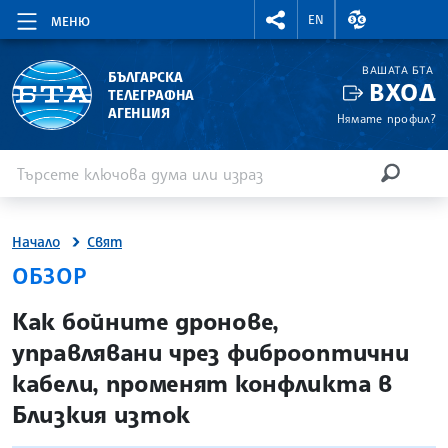
RIGHTMENU.SOCIAL
ВАЛУТНИ КУР
EN
МЕНЮ
ВАШАТА БТА
БЪЛГАРСКА
ВХОД
ТЕЛЕГРАФНА
АГЕНЦИЯ
Нямате профил?
Въведете ключова дума или израз
Търсене
ТЪРСЕН
Начало
Свят
ОБЗОР
site.bta
Как бойните дронове,
управлявани чрез фиброоптични
кабели, променят конфликта в
Близкия изток