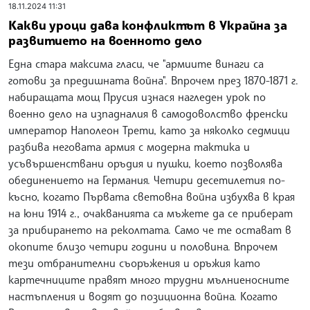
18.11.2024 11:31
Какви уроци дава конфликтът в Украйна за
развитието на военното дело
Една стара максима гласи, че "армиите винаги са
готови за предишната война". Впрочем през 1870-1871 г.
набиращата мощ Прусия изнася нагледен урок по
военно дело на изпадналия в самодоволство френски
император Наполеон Трети, като за няколко седмици
разбива неговата армия с модерна тактика и
усъвършенствани оръдия и пушки, което позволява
обединението на Германия. Четири десетилетия по-
късно, когато Първата световна война избухва в края
на юни 1914 г., очакванията са мъжете да се приберат
за прибирането на реколтата. Само че те остават в
окопите близо четири години и половина. Впрочем
тези отбранителни съоръжения и оръжия като
картечниците правят много трудни мълниеносните
настъпления и водят до позиционна война. Когато