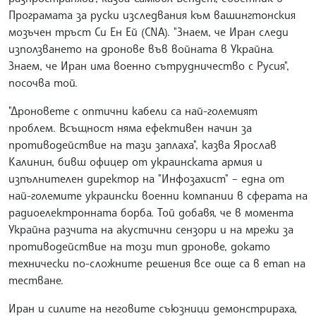
Програмата за руски изследвания към вашингтонския
мозъчен тръст Си Ен Ей (CNA). "Знаем, че Иран следи
използването на дронове във войната в Украйна.
Знаем, че Иран има военно сътрудничество с Русия",
посочва той.
"Дроновете с оптични кабели са най-големият
проблем. Всъщност няма ефективен начин за
противодействие на тази заплаха", казва Ярослав
Калинин, бивш офицер от украинската армия и
изпълнителен директор на "Инфозахист" – една от
най-големите украински военни компании в сферата на
радиоелектронната борба. Той добавя, че в момента
Украйна разчита на акустични сензори и на мрежи за
противодействие на този тип дронове, докато
технически по-сложните решения все още са в етап на
тестване.
Иран и силите на неговите съюзници демонстрираха,