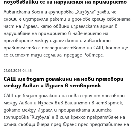
позовавайки се на нарушения на примирието
Ливанската военна групировка „Хизбула“ заяви, че
снощи е изстреляла ракети и дронове срещу северната
част на Израел, като обвини израелската армия в
нарушаване на примирието в навечерието на
преговорите между израелското и ливанското
правителство с посредничеството на САЩ, които ще
се състоят тази седмица, предаде Ройтерс.
21.04.2026 04:46
САЩ ще бъдат домакини на нови преговори
между Ливан и Израел в четвъртък
САЩ ще бъдат домакини на нова серия от преговори
между Ливан и Израел във Вашингтон в четвъртък,
докато между Израел и проиранската шиитска
групировка "Хизбула" е в сила крехко прекратяване на
огъня, съобщи вчера пред Франс прес представител на