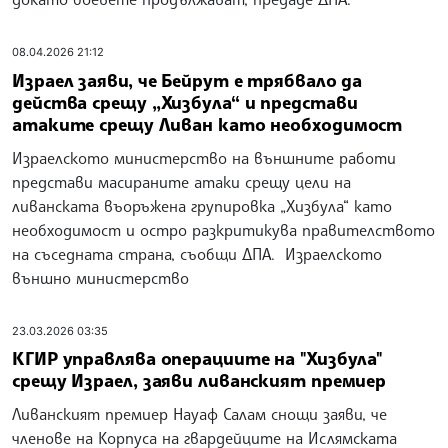
08.04.2026 21:12
Израел заяви, че Бейрут е трябвало да
действа срещу „Хизбула“ и представи
атаките срещу Ливан като необходимост
Израелското министерство на външните работи
представи масираните атаки срещу цели на
ливанската въоръжена групировка „Хизбула“ като
необходимост и остро разкритикува правителството
на съседната страна, съобщи ДПА. Израелското
външно министерство
23.03.2026 03:35
КГИР управлява операциите на "Хизбула"
срещу Израел, заяви ливанският премиер
Ливанският премиер Науаф Салам снощи заяви, че
членове на Корпуса на гвардейците на Ислямската