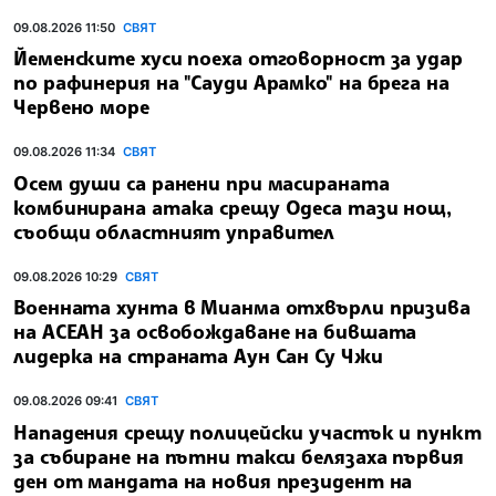
09.08.2026 11:50
СВЯТ
Йеменските хуси поеха отговорност за удар
по рафинерия на "Сауди Арамко" на брега на
Червено море
09.08.2026 11:34
СВЯТ
Осем души са ранени при масираната
комбинирана атака срещу Одеса тази нощ,
съобщи областният управител
09.08.2026 10:29
СВЯТ
Военната хунта в Мианма отхвърли призива
на АСЕАН за освобождаване на бившата
лидерка на страната Аун Сан Су Чжи
09.08.2026 09:41
СВЯТ
Нападения срещу полицейски участък и пункт
за събиране на пътни такси белязаха първия
ден от мандата на новия президент на