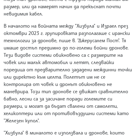
размер, или да намерят начин да прекъснат почти
невидимия кабел.
В началото на войната между "Хизбула" и Израел през
октомври 2023 г. групировката разполагаше с ирански
технологии за дронове, пише в. "Джерусалем Пост". Тя
имаше достъп предимно до по-големи бойни дронове.
Тези видове системи обикновено са с размерите на
човек или малък автомобил и летят, следвайки
поредица от предварително зададени междинни точки
или директно към целта. Полетът им не се
контролира от човек и дронът обикновено не
маневрира. Този тип дронове се движат сравнително
бавно, лесни са за засичане поради големите си
размери, и могат да бъдат свалени от самолети,
хеликоптери или от противовъздушни системи като
"Железен купол".
"Хизбула" в миналото е използвала и дронове, които