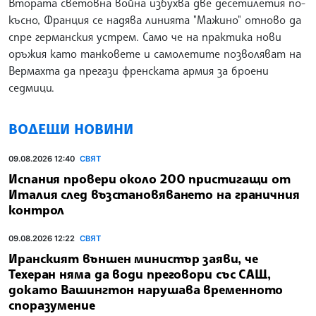
Втората световна война избухва две десетилетия по-
късно, Франция се надява линията "Мажино" отново да
спре германския устрем. Само че на практика нови
оръжия като танковете и самолетите позволяват на
Вермахта да прегази френската армия за броени
седмици.
ВОДЕЩИ НОВИНИ
09.08.2026 12:40
СВЯТ
Испания провери около 200 пристигащи от
Италия след възстановяването на граничния
контрол
09.08.2026 12:22
СВЯТ
Иранският външен министър заяви, че
Техеран няма да води преговори със САЩ,
докато Вашингтон нарушава временното
споразумение