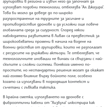
групировки в региона и извън него да започнат да
използват подобни технологии, отбелязва "Ал Джазира".
Това би могло да доведе до по-широко
разпространение на трудните за засичане и
противодействие дронове и да усложни още повече
глобалната среда за сигурност. Според някои
наблюдатели развитията в Ливан са предвестник за
широкообхватни промени в начина на водене на
военни действия от групировки, които не разполагат
с ресурсите на държавни актьори. Те отбелязват, че
технологичните иновации не винаги са свързани с най-
скъпите и сложни системи. Понякога именно по-
простите, но нестандартни решения могат да окажат
най-голямо влияние върху бойното поле, особено
когато са използвани в подходящия контекст и
съчетани с гъвкава тактика.
В крайна сметка, използването на дронове с
фиброоптични кабели от "Хизбула" илюстрира как