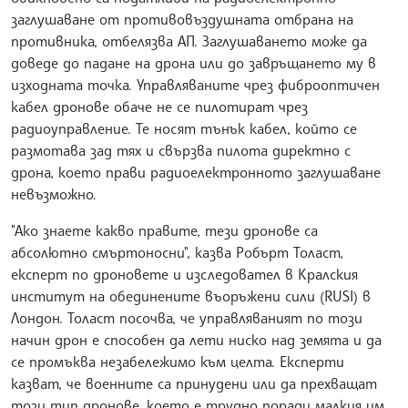
заглушаване от противовъздушната отбрана на
противника, отбелязва АП. Заглушаването може да
доведе до падане на дрона или до завръщането му в
изходната точка. Управляваните чрез фиброоптичен
кабел дронове обаче не се пилотират чрез
радиоуправление. Те носят тънък кабел, който се
размотава зад тях и свързва пилота директно с
дрона, което прави радиоелектронното заглушаване
невъзможно.
"Ако знаете какво правите, тези дронове са
абсолютно смъртоносни", казва Робърт Толаст,
експерт по дроновете и изследовател в Кралския
институт на обединените въоръжени сили (RUSI) в
Лондон. Толаст посочва, че управляваният по този
начин дрон е способен да лети ниско над земята и да
се промъква незабележимо към целта. Експерти
казват, че военните са принудени или да прехващат
този тип дронове, което е трудно поради малкия им