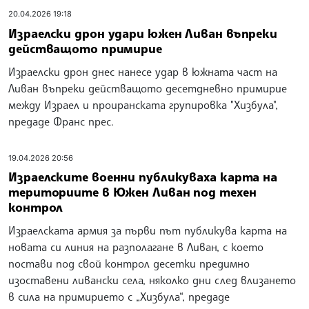
20.04.2026 19:18
Израелски дрон удари южен Ливан въпреки
действащото примирие
Израелски дрон днес нанесе удар в южната част на
Ливан въпреки действащото десетдневно примирие
между Израел и проиранската групировка "Хизбула",
предаде Франс прес.
19.04.2026 20:56
Израелските военни публикуваха карта на
териториите в Южен Ливан под техен
контрол
Израелската армия за първи път публикува карта на
новата си линия на разполагане в Ливан, с което
постави под свой контрол десетки предимно
изоставени ливански села, няколко дни след влизането
в сила на примирието с „Хизбула“, предаде