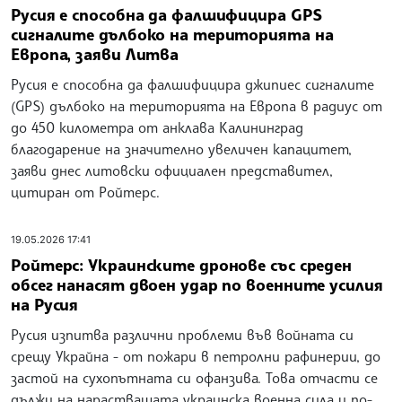
Русия е способна да фалшифицира GPS
сигналите дълбоко на територията на
Европа, заяви Литва
Русия е способна да фалшифицира джипиес сигналите
(GPS) дълбоко на територията на Европа в радиус от
до 450 километра от анклава Калининград
благодарение на значително увеличен капацитет,
заяви днес литовски официален представител,
цитиран от Ройтерс.
19.05.2026 17:41
Ройтерс: Украинските дронове със среден
обсег нанасят двоен удар по военните усилия
на Русия
Русия изпитва различни проблеми във войната си
срещу Украйна - от пожари в петролни рафинерии, до
застой на сухопътната си офанзива. Това отчасти се
дължи на нарастващата украинска военна сила и по-