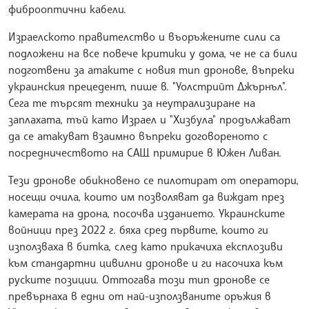
фиброоптични кабели.
Израелското правителство и въоръжените сили са
подложени на все повече критики у дома, че не са били
подготвени за атаките с новия тип дронове, въпреки
украинския прецедент, пише в. "Уолстрийт Джърнъл".
Сега те търсят техники за неутрализиране на
заплахата, тъй като Израел и "Хизбула" продължават
да се атакуват взаимно въпреки договореното с
посредничеството на САЩ примирие в Южен Ливан.
Тези дронове обикновено се пилотират от оператори,
носещи очила, които им позволяват да виждат през
камерата на дрона, посочва изданието. Украинските
войници през 2022 г. бяха сред първите, които ги
използваха в битка, след като прикачиха експлозиви
към стандартни цивилни дронове и ги насочиха към
руските позиции. Оттогава този тип дронове се
превърнаха в едни от най-използваните оръжия в