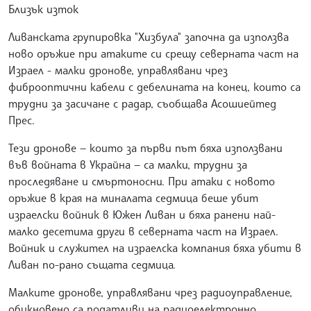
Близък изток
Ливанската групировка "Хизбула" започна да използва
ново оръжие при атаките си срещу северната част на
Израел - малки дронове, управлявани чрез
фиброоптични кабели с дебелината на конец, които са
трудни за засичане с радар, съобщава Асошиейтед
Прес.
Тези дронове — които за първи път бяха използвани
във войната в Украйна — са малки, трудни за
проследяване и смъртоносни. При атаки с новото
оръжие в края на миналата седмица беше убит
израелски войник в Южен Ливан и бяха ранени най-
малко десетима други в северната част на Израел.
Войник и служител на израелска компания бяха убити в
Ливан по-рано същата седмица.
Малките дронове, управлявани чрез радиоуправление,
обикновено са податливи на радиоелектронно