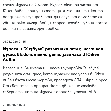
срещу Израел на 2 март. Израел окупира части от
Южен Ливан, принуди стотици хиляди шиити, които
поддържат групировката, да напуснат домовете си и
уби няколко хиляди бойци, според непубликувани досега
оценки на самата групировка.
01.05.2026 21:55
Израел и "Хизбула" размениха огън; шестима
души, включително дете, загинаха в Южен
Ливан
Израел и ливанската шиитска групировка "Хизбула"
размениха огън днес, като израелските удари в Южен
Ливан взеха шест жертви, предадоха ДПА и Франс прес.
От своя страна проиранското движение атакува
северната част на Израел с дронове, уточни ДПА.
29.04.2026 02:41