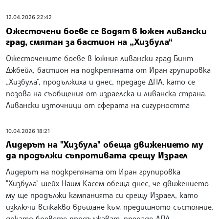
12.04.2026 22:42
Ожесточени боеве се водят в южен ливански
град, смятан за бастион на „Хизбула“
Ожесточените боеве в южния ливански град Бинт
Джбейл, бастион на подкрепяната от Иран групировка
„Хизбула“, продължиха и днес, предаде ДПА, като се
позова на съобщения от израелска и ливанска страна.
Ливански източници от сферата на сигурността
10.04.2026 18:21
Лидерът на "Хизбула" обеща движението му
да продължи съпротивата срещу Израел
Лидерът на подкрепяната от Иран групировка
"Хизбула" шейх Наим Касем обеща днес, че движението
му ще продължи кампанията си срещу Израел, като
изключи всякакво връщане към предишното състояние,
докато боевете продължават, предаде ДПА.