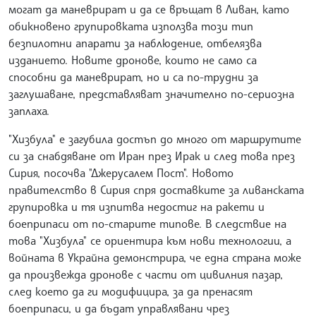
могат да маневрират и да се връщат в Ливан, като
обикновено групировката използва този тип
безпилотни апарати за наблюдение, отбелязва
изданието. Новите дронове, които не само са
способни да маневрират, но и са по-трудни за
заглушаване, представляват значително по-сериозна
заплаха.
"Хизбула" е загубила достъп до много от маршрутите
си за снабдяване от Иран през Ирак и след това през
Сирия, посочва "Джерусалем Пост". Новото
правителство в Сирия спря доставките за ливанската
групировка и тя изпитва недостиг на ракети и
боеприпаси от по-старите типове. В следствие на
това "Хизбула" се ориентира към нови технологии, а
войната в Украйна демонстрира, че една страна може
да произвежда дронове с части от цивилния пазар,
след което да ги модифицира, за да пренасят
боеприпаси, и да бъдат управлявани чрез