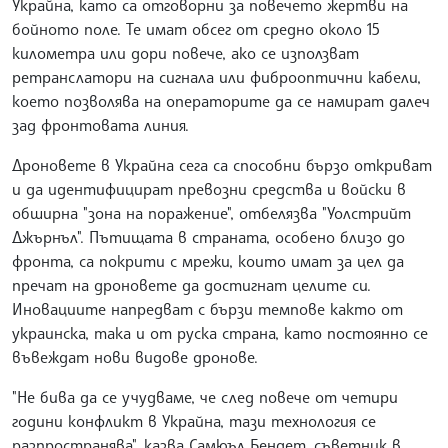
Украйна, като са отговорни за повечето жертви на
бойното поле. Те имат обсег от средно около 15
километра или дори повече, ако се използват
ретранслатори на сигнала или фиброоптични кабели,
което позволява на операторите да се намират далеч
зад фронтовата линия.
Дроновете в Украйна сега са способни бързо откриват
и да идентифицират превозни средства и войски в
обширна "зона на поражение", отбелязва "Уолстрийт
Джърнъл". Пътищата в страната, особено близо до
фронта, са покрити с мрежи, които имат за цел да
пречат на дроновете да достигнат целите си.
Иновациите напредват с бързи темпове както от
украинска, така и от руска страна, като постоянно се
въвеждат нови видове дронове.
"Не бива да се учудваме, че след повече от четири
години конфликт в Украйна, тази технология се
разпространява", казва Самюъл Бендет, съветник в