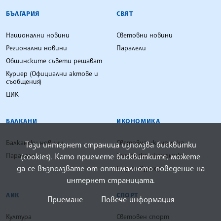
БЪЛГАРСКА ТЕЛЕГРАФНА АГЕНЦИЯ
БЪЛГАРИЯ
СВЯТ
Национални новини
Световни новини
Регионални новини
Паралели
Общинските съвети решават
Куриер (Официални актове и
съобщения)
ЦИК
БАЛКАНИ
ИКОНОМИКА
Балкански новини
Световна икономика
Тази интернет страница използва бисквитки
(cookies). Като приемете бисквитките, можете
Паралели
Българска икономика
да се възползвате от оптималното поведение на
Бизнес Куриер
интернет страницата.
ЛИК
СПОРТ
Приемане
Повече информация
Култура
Световен спорт