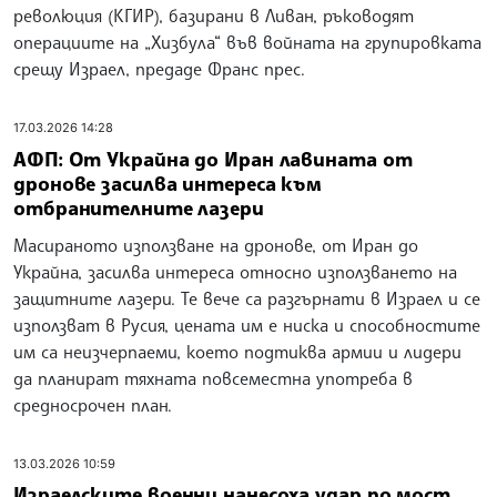
революция (КГИР), базирани в Ливан, ръководят
операциите на „Хизбула“ във войната на групировката
срещу Израел, предаде Франс прес.
17.03.2026 14:28
АФП: От Украйна до Иран лавината от
дронове засилва интереса към
отбранителните лазери
Масираното използване на дронове, от Иран до
Украйна, засилва интереса относно използването на
защитните лазери. Те вече са разгърнати в Израел и се
използват в Русия, цената им е ниска и способностите
им са неизчерпаеми, което подтиква армии и лидери
да планират тяхната повсеместна употреба в
средносрочен план.
13.03.2026 10:59
Израелските военни нанесоха удар по мост