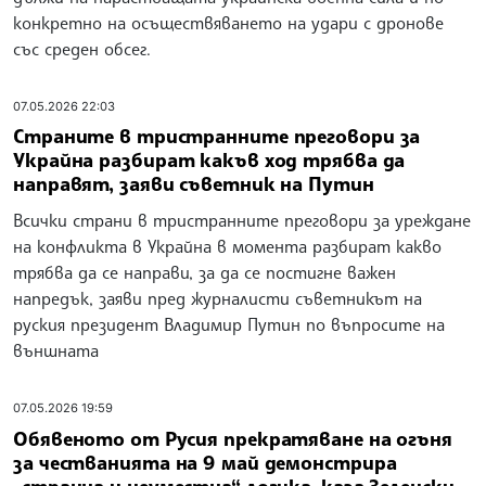
конкретно на осъществяването на удари с дронове
със среден обсег.
07.05.2026 22:03
Страните в тристранните преговори за
Украйна разбират какъв ход трябва да
направят, заяви съветник на Путин
Всички страни в тристранните преговори за уреждане
на конфликта в Украйна в момента разбират какво
трябва да се направи, за да се постигне важен
напредък, заяви пред журналисти съветникът на
руския президент Владимир Путин по въпросите на
външната
07.05.2026 19:59
Обявеното от Русия прекратяване на огъня
за честванията на 9 май демонстрира
„странна и неуместна“ логика, каза Зеленски