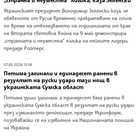
Украинският президент Володимир Зеленски каза, че
обявеното от Русия временно прекратяване на огъня
по време на отбелязването на годишнината от края
на Втората световна война на 9 май демонстрира
„странната и неуместна“ логика на нейните лидери,
предаде Ройтерс.
07.05.2026 13:18
Петима загинали и единадесет ранени в
резултат на руски удари тази нощ в
украинската Сумска област
Петима души загинаха, а единадесет бяха ранени в
украинската Сумска област в резултат на руски удари
през изминалото денонощие, предаде Укринформ,
позовавайки се на изявление на Националната полиция
на Украйна.