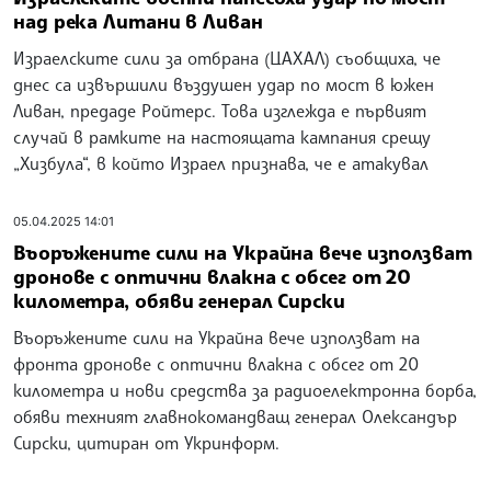
над река Литани в Ливан
Израелските сили за отбрана (ЦАХАЛ) съобщиха, че
днес са извършили въздушен удар по мост в южен
Ливан, предаде Ройтерс. Това изглежда е първият
случай в рамките на настоящата кампания срещу
„Хизбула“, в който Израел признава, че е атакувал
05.04.2025 14:01
Въоръжените сили на Украйна вече използват
дронове с оптични влакна с обсег от 20
километра, обяви генерал Сирски
Въоръжените сили на Украйна вече използват на
фронта дронове с оптични влакна с обсег от 20
километра и нови средства за радиоелектронна борба,
обяви техният главнокомандващ генерал Олександър
Сирски, цитиран от Укринформ.