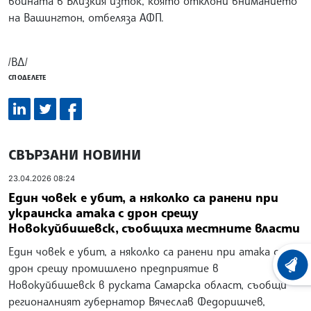
войната в Близкия изток, която отклони вниманието
на Вашингтон, отбеляза АФП.
/ВД/
СПОДЕЛЕТЕ
СВЪРЗАНИ НОВИНИ
23.04.2026 08:24
Един човек е убит, а няколко са ранени при
украинска атака с дрон срещу
Новокуйбишевск, съобщиха местните власти
Един човек е убит, а няколко са ранени при атака с
дрон срещу промишлено предприятие в
ХРОНО
Новокуйбишевск в руската Самарска област, съобщи
регионалният губернатор Вячеслав Федоришчев,