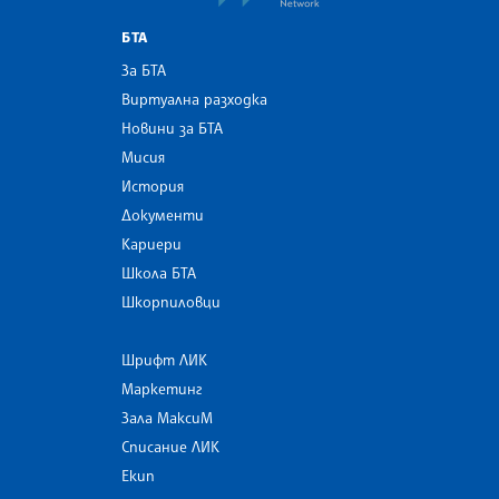
БТА
За БТА
Виртуална разходка
Новини за БТА
Мисия
История
Документи
Кариери
Школа БТА
Шкорпиловци
Шрифт ЛИК
Маркетинг
Зала МаксиМ
Списание ЛИК
Екип