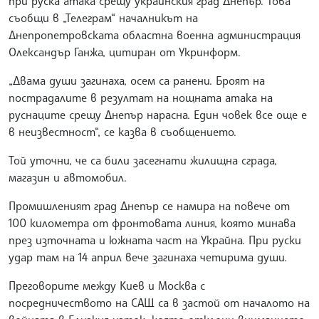
при руска атака срещу украинския град Днепър. Това
съобщи в „Телеграм“ началникът на
Днепропетровската областна военна администрация
Олександър Ганжа, цитиран от Укринформ.
„Двама души загинаха, осем са ранени. Броят на
пострадалите в резултат на нощната атака на
руснаците срещу Днепър нарасна. Един човек все още е
в неизвестност“, се казва в съобщението.
Той уточни, че са били засегнати жилищна сграда,
магазин и автомобил.
Промишленият град Днепър се намира на повече от
100 километра от фронтовата линия, която минава
през източната и южната част на Украйна. При руски
удар там на 14 април вече загинаха четирима души.
Преговорите между Киев и Москва с
посредничеството на САЩ са в застой от началото на