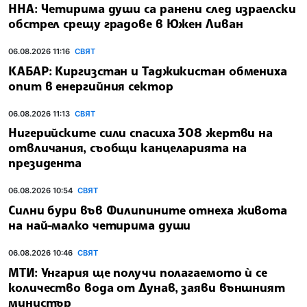
ННА: Четирима души са ранени след израелски
обстрел срещу градове в Южен Ливан
06.08.2026 11:16
СВЯТ
КАБАР: Киргизстан и Таджикистан обмениха
опит в енергийния сектор
06.08.2026 11:13
СВЯТ
Нигерийските сили спасиха 308 жертви на
отвличания, съобщи канцеларията на
президента
06.08.2026 10:54
СВЯТ
Силни бури във Филипините отнеха живота
на най-малко четирима души
06.08.2026 10:46
СВЯТ
МТИ: Унгария ще получи полагаемото ѝ се
количество вода от Дунав, заяви външният
министър