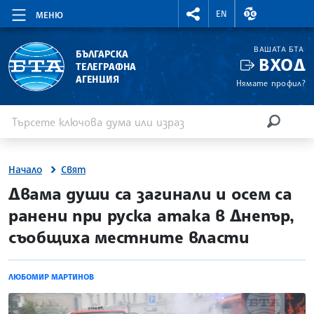
RIGHTMENU.SOCIAL
ВАЛУТНИ КУР
EN
МЕНЮ
ВАШАТА БТА
БЪЛГАРСКА
ВХОД
ТЕЛЕГРАФНА
АГЕНЦИЯ
Нямате профил?
Въведете ключова дума или израз
Търсене
ТЪРСЕН
Начало
Свят
site.bta
Двама души са загинали и осем са
ранени при руска атака в Днепър,
съобщиха местните власти
ЛЮБОМИР МАРТИНОВ