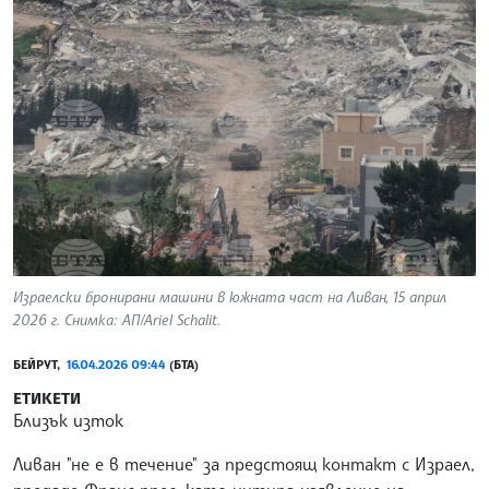
Израелски бронирани машини в южната част на Ливан, 15 април
2026 г. Снимка: АП/Ariel Schalit.
БЕЙРУТ,
16.04.2026 09:44
(БТА)
ЕТИКЕТИ
Близък изток
Ливан "не е в течение" за предстоящ контакт с Израел,