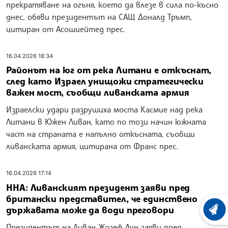
прекратяване на огъня, което да влезе в сила по-късно
днес, обяви президентът на САЩ Доналд Тръмп,
цитиран от Асошиейтед прес.
16.04.2026 18:34
Районът на юг от река Литани е откъснат,
след като Израел унищожи стратегически
важен мост, съобщи ливанската армия
Израелски удари разрушиха моста Касмие над река
Литани в Южен Ливан, като по този начин южната
част на страната е напълно откъсната, съобщи
ливанската армия, цитирана от Франс прес.
16.04.2026 17:14
ННА: Ливанският президент заяви пред
британски представител, че единствено
държавата може да води преговори
ХРОНО
Президентът на Ливан Жозеф Аун заяви пред