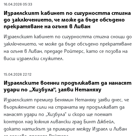
16.04.2026 05:33
Израелският кабинет по сигурността стигна
до заключението, че може да бъде обсъдено
прекратяване на огъня в Ливан
Израелският кабинет по сигурността стигна снощи до
заключението, че може да бъде обсъдено прекратяване
на огъня в Ливан, предаде Ройтерс, като се позова на
висш израелски служител.
15.04.2026 22:12
Израелските военни продължават да нанасят
удари по „Хизбула“, заяви Нетаняху
Израелският премиер Бенямин Нетаняху заяви днес, че
въоръжените сили на страната му продължават да
нанасят удари по „Хизбула“ и скоро ще поемат
контрол над южния ливански град Бинт Джбейл,
докато натискът за примирие между Израел и Ливан