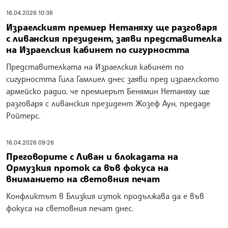
16.04.2026 10:36
Израелският премиер Нетаняху ще разговаря
с ливанския президент, заяви представителка
на Израелския кабинет по сигурността
Представителката на Израелския кабинет по
сигурността Гила Гамлиел днес заяви пред израелското
армейско радио, че премиерът Бенямин Нетаняху ще
разговаря с ливанския президент Жозеф Аун, предаде
Ройтерс.
16.04.2026 09:26
Преговорите с Ливан и блокадата на
Ормузкия проток са във фокуса на
вниманието на световния печат
Конфликтът в Близкия изток продължава да е във
фокуса на световния печат днес.