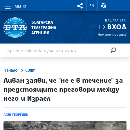
RIGHTMENU.SOCIAL
ВАЛУТНИ КУР
EN
МЕНЮ
ВАШАТА БТА
БЪЛГАРСКА
ВХОД
ТЕЛЕГРАФНА
АГЕНЦИЯ
Нямате профил?
Въведете ключова дума или израз
Търсене
ТЪРСЕН
Начало
Свят
site.bta
Ливан заяви, че "не е в течение" за
предстоящите преговори между
него и Израел
АСЕН ГЕОРГИЕВ