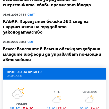
енергетиката, обяви премиерът Мадяр
06.08.2026 04:51
СВЯТ
КАБАР: Киргизстан бележи 38% спад на
нарушенията на трудовото
законодателство
06.08.2026 03:41
СВЯТ
Белга: Властите в Белгия обсъждат забрана
младите шофьори да управляват по-мощни
автомобили
ПРОГНОЗА ЗА ВРЕМЕТО
06.08.2026
УТРЕ
08.08.2026
СОФИЯ
19 °C
34 °C
18 °C
35 °C
19 °C
34 °C