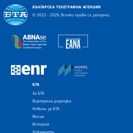
БЪЛГАРСКА ТЕЛЕГРАФНА АГЕНЦИЯ
© 2022 - 2026, Всички права са запазени.
Българска телеграфна агенция
European Alliance of N
The Assocoation of the Balkan News Agencies S
MINDS Media Innovatio
European Newsroom
БТА
За БТА
Виртуална разходка
Новини за БТА
Мисия
История
Документи