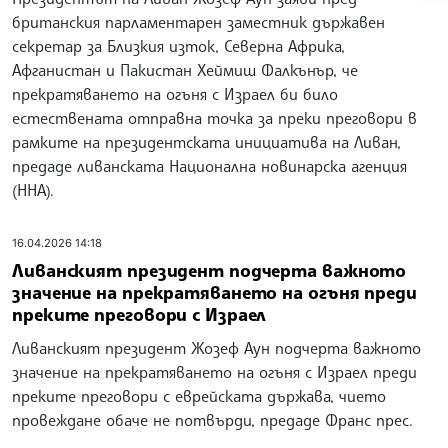
британския парламентарен заместник държавен
секретар за Близкия изток, Северна Африка,
Афганистан и Пакистан Хеймиш Фалкънър, че
прекратяването на огъня с Израел би било
естествената отправна точка за преки преговори в
рамките на президентската инициатива на Ливан,
предаде ливанската Национална новинарска агенция
(ННА).
16.04.2026 14:18
Ливанският президент подчерта важното
значение на прекратяването на огъня преди
преките преговори с Израел
Ливанският президент Жозеф Аун подчерта важното
значение на прекратяването на огъня с Израел преди
преките преговори с еврейската държава, чието
провеждане обаче не потвърди, предаде Франс прес.