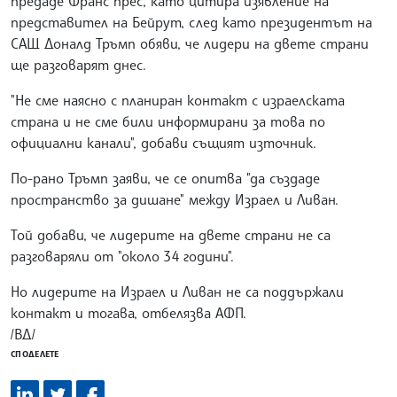
предаде Франс прес, като цитира изявление на
представител на Бейрут, след като президентът на
САЩ Доналд Тръмп обяви, че лидери на двете страни
ще разговарят днес.
"Не сме наясно с планиран контакт с израелската
страна и не сме били информирани за това по
официални канали", добави същият източник.
По-рано Тръмп заяви, че се опитва "да създаде
пространство за дишане" между Израел и Ливан.
Той добави, че лидерите на двете страни не са
разговаряли от "около 34 години".
Но лидерите на Израел и Ливан не са поддържали
контакт и тогава, отбелязва АФП.
/ВД/
СПОДЕЛЕТЕ