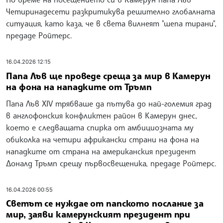
Четиринадесети разкритикува решително глобалната
ситуация, като каза, че в света вилнеят "шепа тирани",
предаде Ройтерс.
16.04.2026 12:15
Папа Лъв ще проведе среща за мир в Камерун
на фона на нападките от Тръмп
Папа Лъв XIV трябваше да пътува до най-големия град
в англофонския конфликтен район в Камерун днес,
което е следващата спирка от амбициозната му
обиколка на четири африкански страни на фона на
нападките от страна на американския президент
Доналд Тръмп срещу първосвещеника, предаде Ройтерс.
16.04.2026 00:55
Светът се нуждае от папското послание за
мир, заяви камерунският президент при