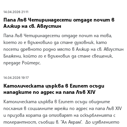
14.04.2026 21:11
Папа Лъв Четиринадесети отдаде почит в
Алжир на св. Августин
Папа Лъв Четиринадесети отдаде почит на това,
което го е вдъхновило да стане духовник, като
посети древното родно място в Алжир на св. Августин
Блажени, който го е вдъхновил да стане свещеник,
предаде Ройтерс.
14.04.2026 19:17
Католическата църква в Египет осъди
нападките по адрес на папа Лъв XIV
Католическата църква в Египет осъди обидните
послания в социалните мрежи по адрес на папа Лъв XIV
и призова хората да отговарят на оскърбленията с
толерантност, съобщи в. "Ал Ахрам". До изявлението