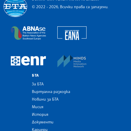
© 2022 - 2026, Всички права са запазени.
Българска телеграфна агенция
European Alliance of N
The Assocoation of the Balkan News Agencies S
MINDS Media Innovatio
European Newsroom
БТА
За БТА
Виртуална разходка
Новини за БТА
Мисия
История
Документи
Кариери