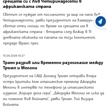
срещата си с Лъв Четиринадесети в
африканската страна
Светът се нуждае от посланието за мир на папа Лъв
Четиринадесети, заяви президентът на Камерун пред
ХРОНО
светия отец снощи, по време на срещата им в
африканската страна - втората след Алжир в 11-
дневната обиколка на папата на този континент,
предаде Франс прес.
15.04.2026 10:27
Траен разрив или временно разногласие между
Тръмп и Мелони
Президентът на САЩ Доналд Тръмп отправи вчера
остри критики към италианския премиер Джорджа
Мелони в интервю по телефона за италианското
издание „Корире дела сера“. „Джорджа Мелони не иска да
ни помогне във войната“, заяви Тръмп. Той визира
войната