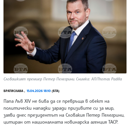
Словашкият премиер Петер Пелегрини. Снимка: АП/Thomas Padilla
БРАТИСЛАВА ,
15.04.2026 18:10
(БТА)
Папа Лъв XIV не бива да се превръща в обект на
политически нападки заради призивите си за мир,
заяви днес президентът на Словакия Петер Пелегрини,
цитиран от националната новинарска агенция ТАСР.