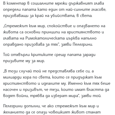
В коментар в социалните мрежи държавният глава
определи папата като един от най-силните гласове,
призоваващи за край на убийствата, в света.
„Стремежът към мир, спокойствие и опазването на
живота са основни принципи на християнството и
главата на Римокатолическата църква напълно
оправдано призовава за тях“, заяви Пелегрини.
Той отхвърли критиките срещу папата заради
призивите му за мир.
„В този случай той не представлява себе си, а
милиарди хора по света, които се придържат към
християнството и идеалите му. Именно към тях беше
насочен и призивът, че тези, които имат властта да
водят войни, трябва да изберат мира“, заяви той.
Пелегрини допълни, че ако стремежът към мир и
желанието да се опази човешкият живот станат