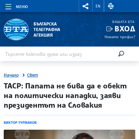
RIGHTMENU.SOCIAL
ВАЛУТНИ КУР
EN
МЕНЮ
ВАШАТА БТА
БЪЛГАРСКА
ВХОД
ТЕЛЕГРАФНА
АГЕНЦИЯ
Нямате профил?
Въведете ключова дума или израз
Търсене
ТЪРСЕН
Начало
Свят
site.bta
ТАСР: Папата не бива да е обект
на политически нападки, заяви
президентът на Словакия
ВИКТОР ТУРМАКОВ