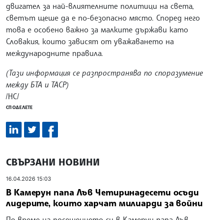
двигател за най-влиятелните политици на света,
светът щеше да е по-безопасно място. Според него
това е особено важно за малките държави като
Словакия, които зависят от уважаването на
международните правила.
(Тази информация се разпространява по споразумение
между БТА и ТАСР)
/НС/
СПОДЕЛЕТЕ
СВЪРЗАНИ НОВИНИ
16.04.2026 15:03
В Камерун папа Лъв Четиринадесети осъди
лидерите, които харчат милиарди за войни
По време на посещението си в Камерун папа Лъв