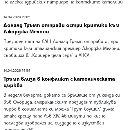
на александрийския патриарх на коптските католици
14.04.2026 19:02
Доналд Тръмп отправи остри критики към
Джорджа Мелони
Президентът на САЩ Доналд Тръмп отправи остри
критики към италианския премиер Джорджа Мелони,
съобщиха в. „Кориере дела сера“ и АНСА.
14.04.2026 14:54
Тръмп влиза в конфликт с католическата
църква
В неделя вечерта, докато се връщаше от уикенда си
във Флорида, американският президент публикува
първо в социалната си мрежа "Трут Соушъл" дълга
атака срещу папа Лъв XIV. 46 минути по-късно
последва изображение, създадено с изкуствен
интелект (AI).