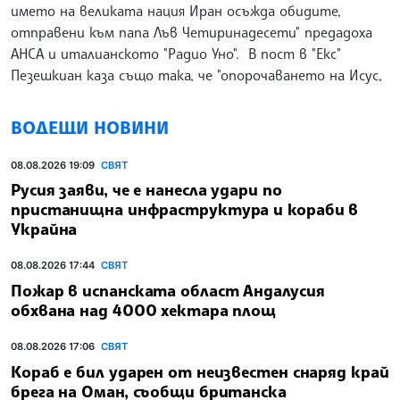
името на великата нация Иран осъжда обидите,
отправени към папа Лъв Четиринадесети" предадоха
АНСА и италианското "Радио Уно". В пост в "Екс"
Пезешкиан каза също така, че "опорочаването на Исус,
ВОДЕЩИ НОВИНИ
08.08.2026 19:09
СВЯТ
Русия заяви, че е нанесла удари по
пристанищна инфраструктура и кораби в
Украйна
08.08.2026 17:44
СВЯТ
Пожар в испанската област Андалусия
обхвана над 4000 хектара площ
08.08.2026 17:06
СВЯТ
Кораб е бил ударен от неизвестен снаряд край
брега на Оман, съобщи британска