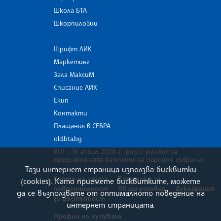
Школа БТА
Шкорпиловци
Шрифт ЛИК
Маркетинг
Зала МаксиМ
Списание ЛИК
Екип
Контакти
Плащания в СЕБРА
old.bta.bg
ВОТ - 19 април 2026 г . ред и условия за
предизборната кампания за Народно събрание
Тази интернет страница използва бисквитки
Карта на сайта
Политика за
(cookies). Като приемете бисквитките, можете
поверителност
Общи условия
Декларация
да се възползвате от оптималното поведение на
за достъпност
интернет страницата.
Профил на купувача