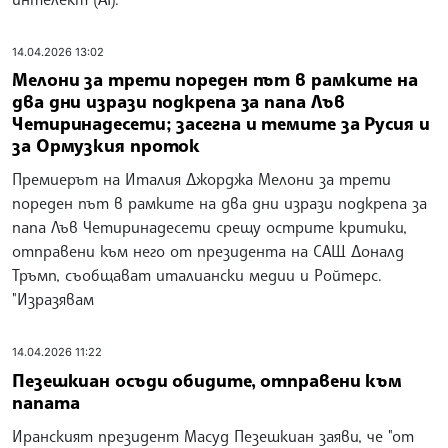
14.04.2026 13:02
Мелони за трети пореден път в рамките на
два дни изрази подкрепа за папа Лъв
Четиринадесети; засегна и темите за Русия и
за Ормузкия проток
Премиерът на Италия Джорджа Мелони за трети
пореден път в рамките на два дни изрази подкрепа за
папа Лъв Четиринадесети срещу острите критики,
отправени към него от президента на САЩ Доналд
Тръмп, съобщават италиански медии и Ройтерс.
"Изразявам
14.04.2026 11:22
Пезешкиан осъди обидите, отправени към
папата
Иранският президент Масуд Пезешкиан заяви, че "от