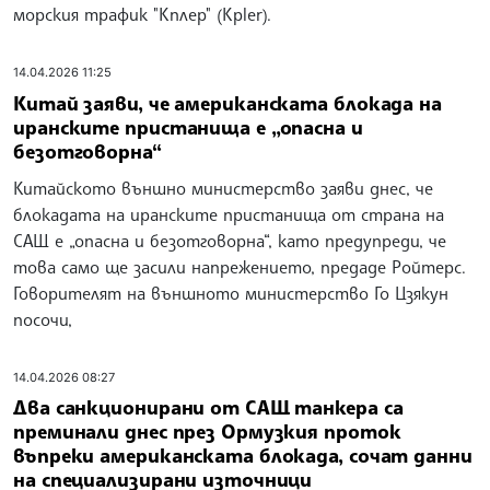
морския трафик "Кплер" (Kpler).
14.04.2026 11:25
Китай заяви, че американската блокада на
иранските пристанища е „опасна и
безотговорна“
Китайското външно министерство заяви днес, че
блокадата на иранските пристанища от страна на
САЩ е „опасна и безотговорна“, като предупреди, че
това само ще засили напрежението, предаде Ройтерс.
Говорителят на външното министерство Го Цзякун
посочи,
14.04.2026 08:27
Два санкционирани от САЩ танкера са
преминали днес през Ормузкия проток
въпреки американската блокада, сочат данни
на специализирани източници