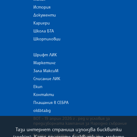
История
Документи
Кариери
Школа БТА
Шкорпиловци
Шрифт ЛИК
Маркетинг
Зала МаксиМ
Списание ЛИК
Екип
Контакти
Плащания в СЕБРА
old.bta.bg
ВОТ - 19 април 2026 г . ред и условия за
предизборната кампания за Народно събрание
Тази интернет страница използва бисквитки
Карта на сайта
Политика за
(cookies). Като приемете бисквитките, можете