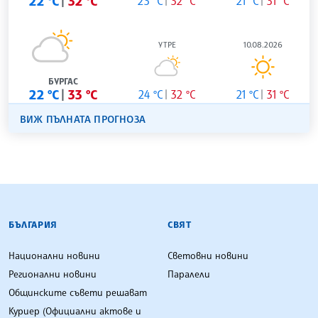
22 °C
32 °C
23 °C
32 °C
21 °C
31 °C
УТРЕ
10.08.2026
БУРГАС
22 °C
33 °C
24 °C
32 °C
21 °C
31 °C
ВИЖ ПЪЛНАТА ПРОГНОЗА
БЪЛГАРСКА ТЕЛЕГРАФНА АГЕНЦИЯ
БЪЛГАРИЯ
СВЯТ
Национални новини
Световни новини
Регионални новини
Паралели
Общинските съвети решават
Куриер (Официални актове и