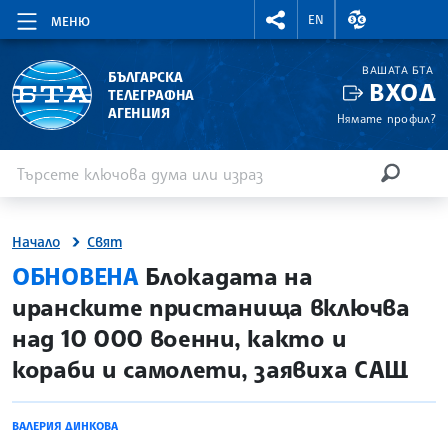
RIGHTMENU.SOCIAL
ВАЛУТНИ КУР
EN
МЕНЮ
ВАШАТА БТА
БЪЛГАРСКА
ВХОД
ТЕЛЕГРАФНА
АГЕНЦИЯ
Нямате профил?
Въведете ключова дума или израз
Търсене
ТЪРСЕН
Начало
Свят
site.bta
ОБНОВЕНА
Блокадата на
иранските пристанища включва
над 10 000 военни, както и
кораби и самолети, заявиха САЩ
ВАЛЕРИЯ ДИНКОВА