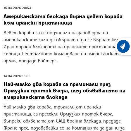
15.04.2026 20:53
Американската блокада върна девет кораба
към ирански пристанища
Девет кораба са се подчинили на заповедта на
американските сили да обърнат и да се върнат към
Иран поради блокадата на иранските пристанища,
ХРОНО
съобщи Централното командване на американската
армия, предаде Ройтерс.
14.04.2026 16:06
Най-малко два кораба са преминали през
Ормузкия проток вчера, след обявяването на
американската блокада
Най-малко два кораба, тръгнали от ирански
пристанища, са пресекли Ормузкия проток вчера,
въпреки обявената от САЩ военна блокада, предаде
Франс прес, позовавайки се на компанията за данни за