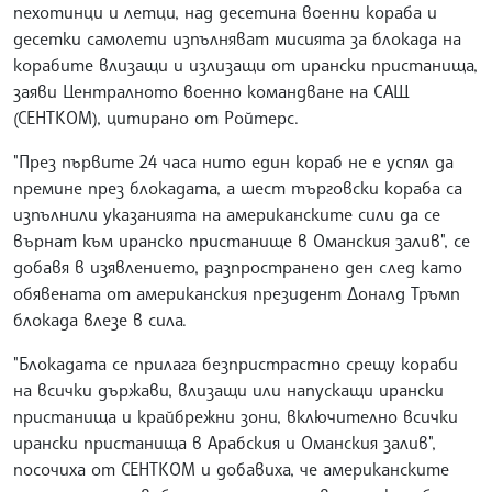
пехотинци и летци, над десетина военни кораба и
десетки самолети изпълняват мисията за блокада на
корабите влизащи и излизащи от ирански пристанища,
заяви Централното военно командване на САЩ
(СЕНТКОМ), цитирано от Ройтерс.
"През първите 24 часа нито един кораб не е успял да
премине през блокадата, а шест търговски кораба са
изпълнили указанията на американските сили да се
върнат към иранско пристанище в Оманския залив", се
добавя в изявлението, разпространено ден след като
обявената от американския президент Доналд Тръмп
блокада влезе в сила.
"Блокадата се прилага безпристрастно срещу кораби
на всички държави, влизащи или напускащи ирански
пристанища и крайбрежни зони, включително всички
ирански пристанища в Арабския и Оманския залив",
посочиха от СЕНТКОМ и добавиха, че американските