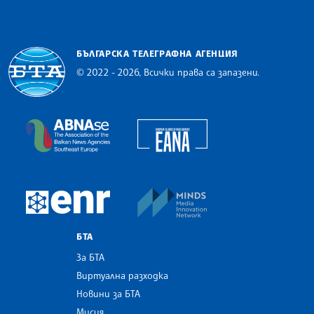
БЪЛГАРСКА ТЕЛЕГРАФНА АГЕНЦИЯ
© 2022 - 2026, Всички права са запазени.
Българска телеграфна агенция
European Alliance of N
The Assocoation of the Balkan News Agencies S
MINDS Media Innovatio
European Newsroom
БТА
За БТА
Виртуална разходка
Новини за БТА
Мисия