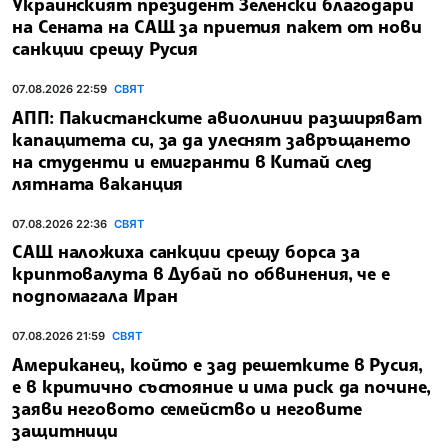
Украинският президент Зеленски благодари
на Сената на САЩ за приетия пакет от нови
санкции срещу Русия
07.08.2026 22:59
СВЯТ
АПП: Пакистанските авиолинии разширяват
капацитета си, за да улеснят завръщането
на студенти и емигранти в Китай след
лятната ваканция
07.08.2026 22:36
СВЯТ
САЩ наложиха санкции срещу борса за
криптовалута в Дубай по обвинения, че е
подпомагала Иран
07.08.2026 21:59
СВЯТ
Американец, който е зад решетките в Русия,
е в критично състояние и има риск да почине,
заяви неговото семейство и неговите
защитници