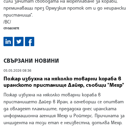
сили зачитат свободата на мореплаване за кораби,
преминаващи през Ормузкия проток от и до неирански
пристанища“.
/ВС/
СПОДЕЛЕТЕ
СВЪРЗАНИ НОВИНИ
05.05.2026 08:36
Пожар избухна на няколко товарни кораба в
иранското пристанище Дайер, съобщи "Мехр"
Пожар избухна на няколко товарни кораба в
пристанището Дайер в Иран, а огнеборци се опитват
да овладеят пламъците, предадоха днес иранската
информационна агенция Мехр и Ройтерс. Причината за
инцидента на този етап e неизвестна, допълва Мехр.