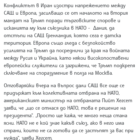
Конфликтът в Иран изостри напрежението между
САЩ и Европа, засилващо се от началото на втория
мандат на Тръмп поради търговските спорове и
исканията му към съюзника в НАТО - Дания, да
отстъпи на САЩ Гренландия, която сега е датска
територия. Европа също гледа с безпокойство
усилията на Тръмп да посредничи за края на войната
между Русия и Украйна, като някои високопоставени
европейски служители са загрижени, че Тръмп подкрепя
сключване на споразумение в полза на Москва.
Отговаряйки вчера на въпрос дали САЩ все още се
придържат към колективната отбрана на НАТО,
американският министър на отбраната Пийт Хегсет
заяви, че „що се отнася до НАТО, това е решение на
президента“. „Просто ще кажа, че много неща стана
ясни. НАТО не е кой знае какъв съюз, ако в него има
страни, които не са готови да се застъпят за вас при
нужда“, заяви Хегсет.