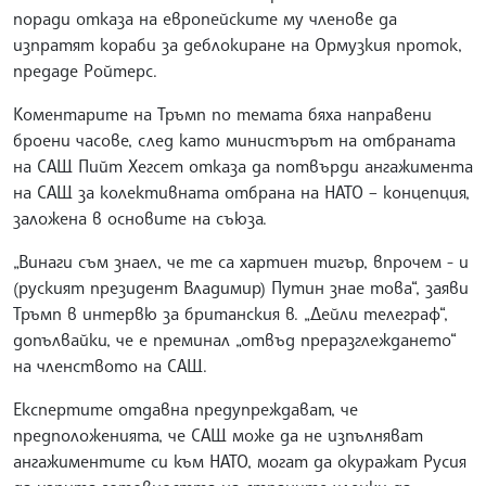
поради отказа на европейските му членове да
изпратят кораби за деблокиране на Ормузкия проток,
предаде Ройтерс.
Коментарите на Тръмп по темата бяха направени
броени часове, след като министърът на отбраната
на САЩ Пийт Хегсет отказа да потвърди ангажимента
на САЩ за колективната отбрана на НАТО – концепция,
заложена в основите на съюза.
„Винаги съм знаел, че те са хартиен тигър, впрочем - и
(руският президент Владимир) Путин знае това“, заяви
Тръмп в интервю за британския в. „Дейли телеграф“,
допълвайки, че е преминал „отвъд преразглеждането“
на членството на САЩ.
Експертите отдавна предупреждават, че
предположенията, че САЩ може да не изпълняват
ангажиментите си към НАТО, могат да окуражат Русия