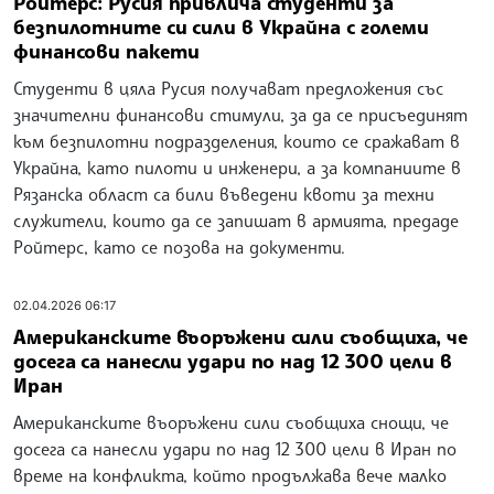
Ройтерс: Русия привлича студенти за
безпилотните си сили в Украйна с големи
финансови пакети
Студенти в цяла Русия получават предложения със
значителни финансови стимули, за да се присъединят
към безпилотни подразделения, които се сражават в
Украйна, като пилоти и инженери, а за компаниите в
Рязанска област са били въведени квоти за техни
служители, които да се запишат в армията, предаде
Ройтерс, като се позова на документи.
02.04.2026 06:17
Американските въоръжени сили съобщиха, че
досега са нанесли удари по над 12 300 цели в
Иран
Американските въоръжени сили съобщиха снощи, че
досега са нанесли удари по над 12 300 цели в Иран по
време на конфликта, който продължава вече малко