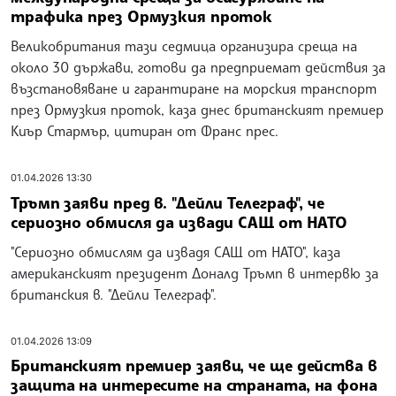
трафика през Ормузкия проток
Великобритания тази седмица организира среща на
около 30 държави, готови да предприемат действия за
възстановяване и гарантиране на морския транспорт
през Ормузкия проток, каза днес британският премиер
Киър Стармър, цитиран от Франс прес.
01.04.2026 13:30
Тръмп заяви пред в. "Дейли Телеграф", че
сериозно обмисля да извади САЩ от НАТО
"Сериозно обмислям да извадя САЩ от НАТО", каза
американският президент Доналд Тръмп в интервю за
британския в. "Дейли Телеграф".
01.04.2026 13:09
Британският премиер заяви, че ще действа в
защита на интересите на страната, на фона