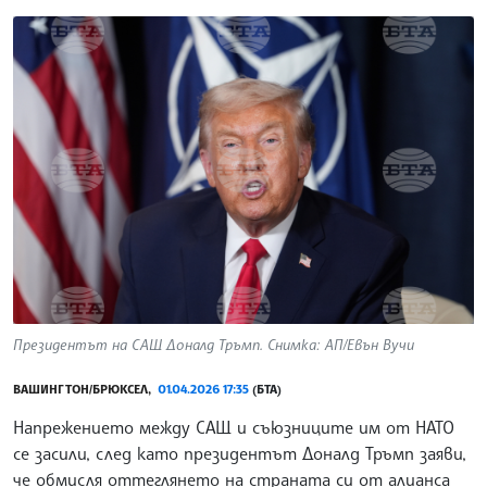
Президентът на САЩ Доналд Тръмп. Снимка: АП/Евън Вучи
ВАШИНГТОН/БРЮКСЕЛ,
01.04.2026 17:35
(БТА)
Напрежението между САЩ и съюзниците им от НАТО
се засили, след като президентът Доналд Тръмп заяви,
че обмисля оттеглянето на страната си от алианса