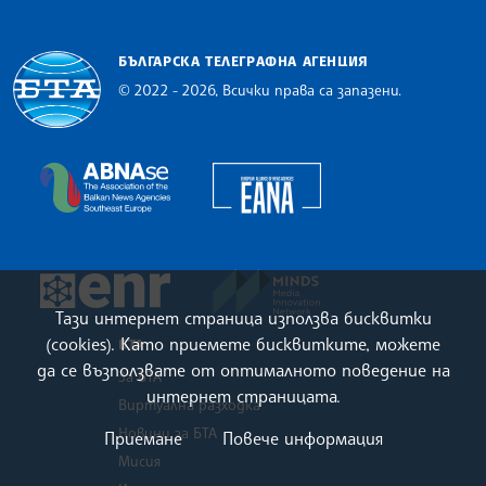
БЪЛГАРСКА ТЕЛЕГРАФНА АГЕНЦИЯ
© 2022 - 2026, Всички права са запазени.
Българска телеграфна агенция
European Alliance of N
The Assocoation of the Balkan News Agencies S
MINDS Media Innovatio
European Newsroom
Тази интернет страница използва бисквитки
(cookies). Като приемете бисквитките, можете
БТА
да се възползвате от оптималното поведение на
За БТА
интернет страницата.
Виртуална разходка
Новини за БТА
Приемане
Повече информация
Мисия