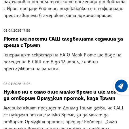
разочарован от политическите последици от войната
с Иран, предаде Ройтерс, позовавайки се на официални
представители в американската администрация.
03.04.2026 17:59
Рюте ще посети САЩ следващата седмица за
среща с Тръмп
Генералният секретар на НАТО Марк Рюте ще бъде на
посещение в САЩ от 8 до 12 април, съобщи
пресслужбата на алианса.
03.04.2026 16:05
ХРОНО
Нужно ни е само още малко време и ще можем
да отворим Ормузкия проток, каза Тръмп
Американският президент Доналд Тръмп заяви, че САЩ
се нуждаят от още малко време, за да могат да
отворят Ормузкия проток, предаде Ройтерс. „Само
още малко време и лесно ще можем да отворим