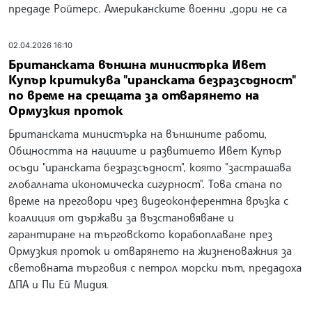
предаде Ройтерс. Американските военни „дори не са
02.04.2026 16:10
Британската външна министърка Ивет
Купър критикува "иранската безразсъдност"
по време на срещата за отварянето на
Ормузкия проток
Британската министърка на външните работи,
Общността на нациите и развитието Ивет Купър
осъди "иранската безразсъдност", която "застрашава
глобалната икономическа сигурност". Това стана по
време на преговори чрез видеоконферентна връзка с
коалиция от държави за възстановяване и
гарантиране на търговското корабоплаване през
Ормузкия проток и отварянето на жизненоважния за
световната търговия с петрол морски път, предадоха
ДПА и Пи Ей Мидия.