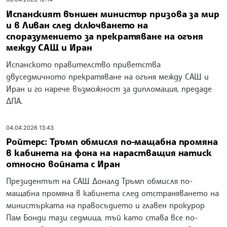
Испанският външен министър призова за мир
и в Ливан след сключването на
споразумението за прекратяване на огъня
между САЩ и Иран
Испанското правителство приветства
двуседмичното прекратяване на огъня между САЩ и
Иран и го нарече възможност за дипломация, предаде
ДПА.
04.04.2026 13:43
Ройтерс: Тръмп обмисля по-мащабна промяна
в кабинета на фона на нарастващия натиск
относно войната с Иран
Президентът на САЩ Доналд Тръмп обмисля по-
мащабна промяна в кабинета след отстраняването на
министърката на правосъдието и главен прокурор
Пам Бонди тази седмица, тъй като става все по-