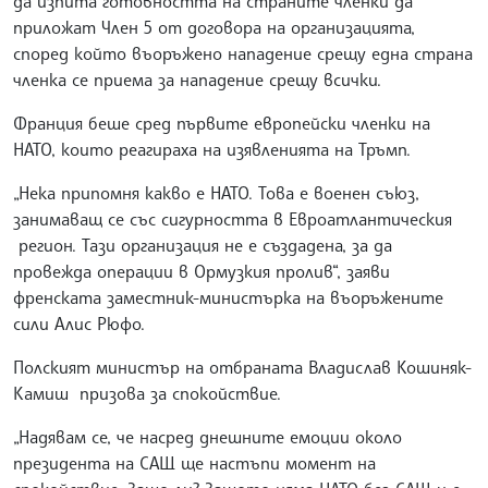
да изпита готовността на страните членки да
приложат Член 5 от договора на организацията,
според който въоръжено нападение срещу една страна
членка се приема за нападение срещу всички.
Франция беше сред първите европейски членки на
НАТО, които реагираха на изявленията на Тръмп.
„Нека припомня какво е НАТО. Това е военен съюз,
занимаващ се със сигурността в Евроатлантическия
регион. Тази организация не е създадена, за да
провежда операции в Ормузкия пролив“, заяви
френската заместник-министърка на въоръжените
сили Алис Рюфо.
Полският министър на отбраната Владислав Кошиняк-
Камиш призова за спокойствие.
„Надявам се, че насред днешните емоции около
президента на САЩ ще настъпи момент на