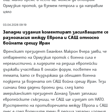
Ормузкия проток, да вземем петрола и да направим
цяло
03.04.2026 09:19
Западни издания коментират засилващите се
разногласия между Европа и САЩ относно
войната срещу Иран
Френският президент Еманюел Макрон вчера заяви, че
отварянето на Ормузкия проток с военна сила е
нереалистично, а лидерите на редица европейски
държави участваха в онлайн форум, посветен на
темата, като се въздържаха да обещаят военна
подкрепа за водената от САЩ война срещу Иран. Тези
сигнали бяха дадени броени дни, след като
американският президент Доналд Тръмп заплаши
европейските съюзници, че САЩ ще излязат от НАТО.
Изострянето на противоречията между Европа и САЩ
днес е сред водещите теми в редица западни издания.