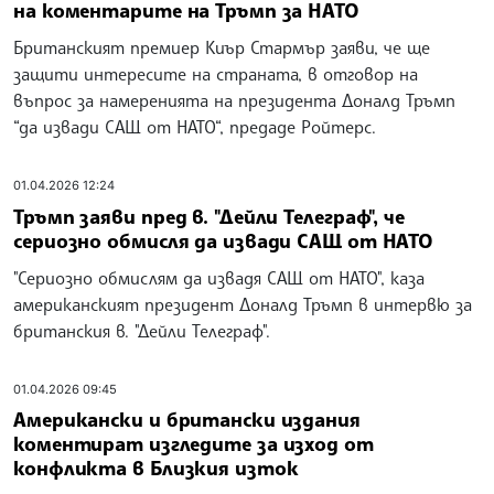
на коментарите на Тръмп за НАТО
Британският премиер Киър Стармър заяви, че ще
защити интересите на страната, в отговор на
въпрос за намеренията на президента Доналд Тръмп
“да извади САЩ от НАТО“, предаде Ройтерс.
01.04.2026 12:24
Тръмп заяви пред в. "Дейли Телеграф", че
сериозно обмисля да извади САЩ от НАТО
"Сериозно обмислям да извадя САЩ от НАТО", каза
американският президент Доналд Тръмп в интервю за
британския в. "Дейли Телеграф".
01.04.2026 09:45
Американски и британски издания
коментират изгледите за изход от
конфликта в Близкия изток