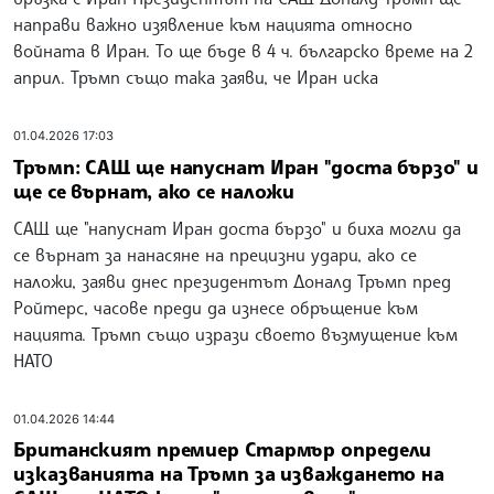
направи важно изявление към нацията относно
войната в Иран. То ще бъде в 4 ч. българско време на 2
април. Тръмп също така заяви, че Иран иска
01.04.2026 17:03
Тръмп: САЩ ще напуснат Иран "доста бързо" и
ще се върнат, ако се наложи
САЩ ще "напуснат Иран доста бързо" и биха могли да
се върнат за нанасяне на прецизни удари, ако се
наложи, заяви днес президентът Доналд Тръмп пред
Ройтерс, часове преди да изнесе обръщение към
нацията. Тръмп също изрази своето възмущение към
НАТО
01.04.2026 14:44
Британският премиер Стармър определи
изказванията на Тръмп за изваждането на