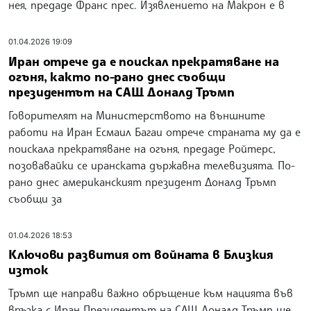
нея, предаде Франс прес. Изявлението на Макрон е в
01.04.2026 19:09
Иран отрече да е поискал прекратяване на
огъня, както по-рано днес съобщи
президентът на САЩ Доналд Тръмп
Говорителят на Министерството на външните
работи на Иран Есмаил Багаи отрече страната му да е
поискала прекратяване на огъня, предаде Ройтерс,
позовавайки се иранската държавна телевизията. По-
рано днес американският президент Доналд Тръмп
съобщи за
01.04.2026 18:53
Ключови развития от войната в Близкия
изток
Тръмп ще направи важно обръщение към нацията във
връзка с Иран Президентът на САЩ Доналд Тръмп ще