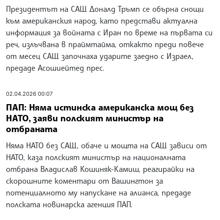
Президентът на САЩ Доналд Тръмп се обърна снощи
към американския народ, като представи актуална
информация за войната с Иран по време на първата си
реч, излъчвана в праймтайма, откакто преди повече
от месец САЩ започнаха ударите заедно с Израел,
предаде Асошиейтед прес.
02.04.2026 00:07
ПАП: Няма истинска американска мощ без
НАТО, заяви полският министър на
отбраната
Няма НАТО без САЩ, обаче и мощта на САЩ зависи от
НАТО, каза полският министър на националната
отбрана Владислав Кошиняк-Камиш, реагирайки на
скорошните коментари от Вашингтон за
потенциалното му напускане на алианса, предаде
полската новинарска агенция ПАП.