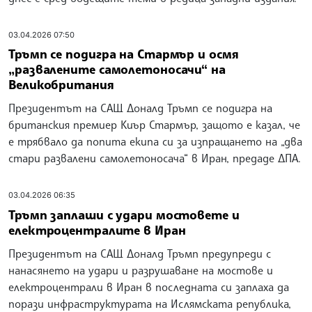
03.04.2026 07:50
Тръмп се подигра на Стармър и осмя
„развалените самолетоносачи“ на
Великобритания
Президентът на САЩ Доналд Тръмп се подигра на
британския премиер Киър Стармър, защото е казал, че
е трябвало да попита екипа си за изпращането на „два
стари развалени самолетоносача“ в Иран, предаде ДПА.
03.04.2026 06:35
Тръмп заплаши с удари мостовете и
електроцентралите в Иран
Президентът на САЩ Доналд Тръмп предупреди с
нанасянето на удари и разрушаване на мостове и
електроцентрали в Иран в последната си заплаха да
порази инфраструктурата на Ислямската република,