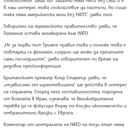
спокойствие. Защо ли? Защото няма НАТО без САЩ и е
в наш интерес това спокойствие да настъпи. Но също
така няма американска мощ без НАТО“, заяви той.
Говорител на германското правителство заяви, че
Германия остава ангажирана към НАТО.
„Не за първи път Тръмпе правил това и понеже това е
повтарящ се феномен, сигурно ще може да прецените
сами последиците“, заяви говорителят по време на
редовна пресконференция.
Британският премиер Киър Стармър заяви, че
„независимо от шумотевицата“ ще действа в интерес
на страната. Според него нестабилността, породена
от войната в Иран, означава, че Великобритания
трябва да се фокусира върху по-близки икономически и
отбранителни връзки с Европа.
Коментар от централата на НАТО на този етап няма.