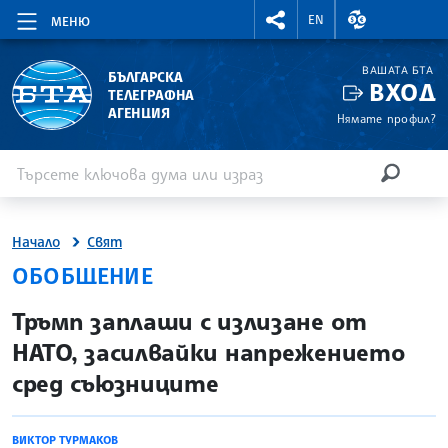
RIGHTMENU.SOCIAL
ВАЛУТНИ КУР
EN
МЕНЮ
ВАШАТА БТА
БЪЛГАРСКА
ВХОД
ТЕЛЕГРАФНА
АГЕНЦИЯ
Нямате профил?
Въведете ключова дума или израз
Търсене
ТЪРСЕН
Начало
Свят
ОБОБЩЕНИЕ
site.bta
Тръмп заплаши с излизане от
НАТО, засилвайки напрежението
сред съюзниците
ВИКТОР ТУРМАКОВ