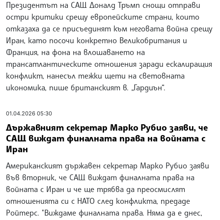
Президентът на САЩ Доналд Тръмп снощи отправи
остри критики срещу европейските страни, които
отказаха да се присъединят към неговата война срещу
Иран, като посочи конкретно Великобритания и
Франция, на фона на влошаването на
трансатлантическите отношения заради ескалиращия
конфликт, нанесъл тежки щети на световната
икономика, пише британският в. „Гардиън“.
01.04.2026 05:30
Държавният секретар Марко Рубио заяви, че
САЩ виждат финалната права на войната с
Иран
Американският държавен секретар Марко Рубио заяви
във вторник, че САЩ виждат финалната права на
войната с Иран и че ще трябва да преосмислят
отношенията си с НАТО след конфликта, предаде
Ройтерс. "Виждаме финалната права. Няма да е днес,