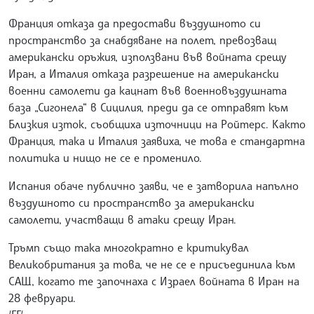
Франция отказа да предостави въздушното си
пространство за снабдяване на полет, превозващ
американски оръжия, използвани във войната срещу
Иран, а Италия отказа разрешение на американски
военни самолети да кацнат във военновъздушната
база „Сигонела“ в Сицилия, преди да се отправят към
Близкия изток, съобщиха източници на Ройтерс. Както
Франция, така и Италия заявиха, че това е стандартна
политика и нищо не се е променило.
Испания обаче публично заяви, че е затворила напълно
въздушното си пространство за американски
самолети, участващи в атаки срещу Иран.
Тръмп също така многократно е критикувал
Великобритания за това, че не се е присъединила към
САЩ, когато те започнаха с Израел войната в Иран на
28 февруари.