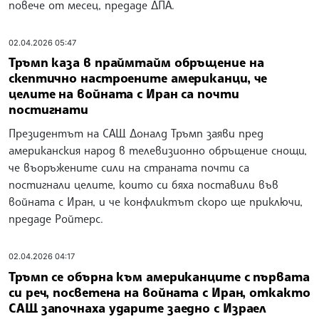
повече от месец, предаде ДПА.
02.04.2026 05:47
Тръмп каза в праймтайм обръщение на
скептично настроените американци, че
целите на войната с Иран са почти
постигнати
Президентът на САЩ Доналд Тръмп заяви пред
американския народ в телевизионно обръщение снощи,
че въоръжените сили на страната почти са
постигнали целите, които си бяха поставили във
войната с Иран, и че конфликтът скоро ще приключи,
предаде Ройтерс.
02.04.2026 04:17
Тръмп се обърна към американците с първата
си реч, посветена на войната с Иран, откакто
САЩ започнаха ударите заедно с Израел