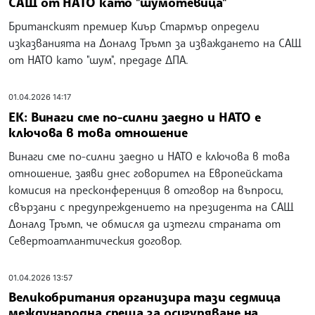
САЩ от НАТО като "шумотевица"
Британският премиер Киър Стармър определи
изказванията на Доналд Тръмп за изваждането на САЩ
от НАТО като "шум", предаде ДПА.
01.04.2026 14:17
ЕК: Винаги сме по-силни заедно и НАТО е
ключова в това отношение
Винаги сме по-силни заедно и НАТО е ключова в това
отношение, заяви днес говорител на Европейската
комисия на пресконференция в отговор на въпроси,
свързани с предупреждението на президента на САЩ
Доналд Тръмп, че обмисля да изтегли страната от
Севертоатлантическия договор.
01.04.2026 13:57
Великобритания организира тази седмица
международна среща за осигуряване на