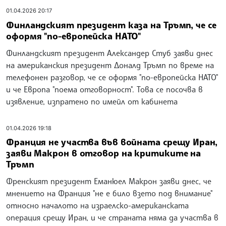
01.04.2026 20:17
Финландският президент каза на Тръмп, че се
оформя "по-европейска НАТО"
Финландският президент Александер Стуб заяви днес
на американския президент Доналд Тръмп по време на
телефонен разговор, че се оформя "по-европейска НАТО"
и че Европа "поема отговорност". Това се посочва в
изявление, изпратено по имейл от кабинета
01.04.2026 19:18
Франция не участва във войната срещу Иран,
заяви Макрон в отговор на критиките на
Тръмп
Френският президент Еманюел Макрон заяви днес, че
мнението на Франция "не е било взето под внимание"
относно началото на израелско-американската
операция срещу Иран, и че страната няма да участва в