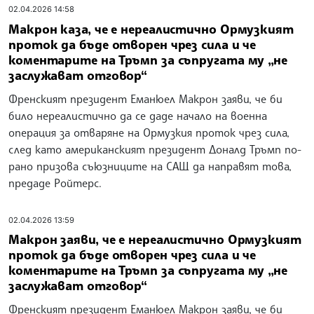
02.04.2026 14:58
Макрон каза, че е нереалистично Ормузкият
проток да бъде отворен чрез сила и че
коментарите на Тръмп за съпругата му „не
заслужават отговор“
Френският президент Еманюел Макрон заяви, че би
било нереалистично да се даде начало на военна
операция за отваряне на Ормузкия проток чрез сила,
след като американският президент Доналд Тръмп по-
рано призова съюзниците на САЩ да направят това,
предаде Ройтерс.
02.04.2026 13:59
Макрон заяви, че е нереалистично Ормузкият
проток да бъде отворен чрез сила и че
коментарите на Тръмп за съпругата му „не
заслужават отговор“
Френският президент Еманюел Макрон заяви, че би