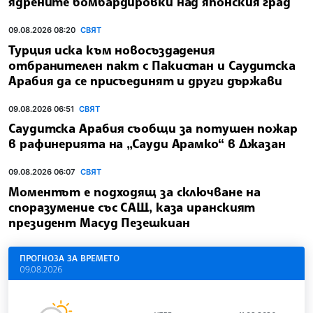
ядрените бомбардировки над японския град
09.08.2026 08:20
СВЯТ
Турция иска към новосъздадения
отбранителен пакт с Пакистан и Саудитска
Арабия да се присъединят и други държави
09.08.2026 06:51
СВЯТ
Саудитска Арабия съобщи за потушен пожар
в рафинерията на „Сауди Арамко“ в Джазан
09.08.2026 06:07
СВЯТ
Моментът е подходящ за сключване на
споразумение със САЩ, каза иранският
президент Масуд Пезешкиан
ПРОГНОЗА ЗА ВРЕМЕТО
09.08.2026