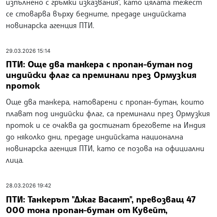
изпълнено с гръмки изказвания", като цялата тежест
се стоварва върху бедните, предаде индийската
новинарска агенция ПТИ.
29.03.2026 15:14
ПТИ: Още два танкера с пропан-бутан под
индийски флаг са преминали през Ормузкия
проток
Още два танкера, натоварени с пропан-бутан, които
плават под индийски флаг, са преминали през Ормузкия
проток и се очаква да достигнат бреговете на Индия
до няколко дни, предаде индийската национална
новинарска агенция ПТИ, като се позова на официални
лица.
28.03.2026 19:42
ПТИ: Танкерът "Джаг Васант", превозващ 47
000 тона пропан-бутан от Кувейт,