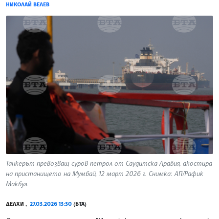
НИКОЛАЙ ВЕЛЕВ
Танкерът превозващ суров петрол от Саудитска Арабия, акостира
на пристанището на Мумбай, 12 март 2026 г. Снимка: АП/Рафик
Макбул
ДЕЛХИ ,
27.03.2026 13:30
(БТА)