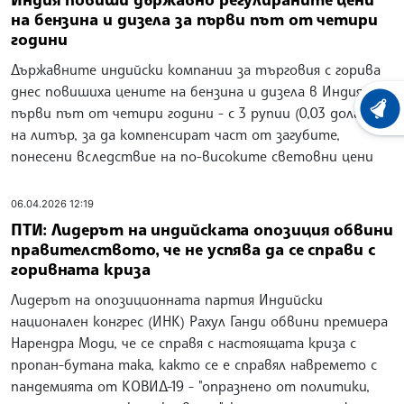
на бензина и дизела за първи път от четири
години
Държавните индийски компании за търговия с горива
днес повишиха цените на бензина и дизела в Индия за
първи път от четири години - с 3 рупии (0,03 долара)
ХРОНО
на литър, за да компенсират част от загубите,
понесени вследствие на по-високите световни цени
06.04.2026 12:19
ПТИ: Лидерът на индийската опозиция обвини
правителството, че не успява да се справи с
горивната криза
Лидерът на опозиционната партия Индийски
национален конгрес (ИНК) Рахул Ганди обвини премиера
Нарендра Моди, че се справя с настоящата криза с
пропан-бутана така, както се е справял навремето с
пандемията от КОВИД-19 - "опразнено от политики,