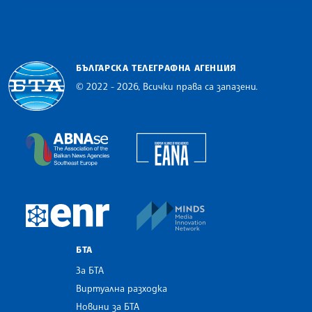
БЪЛГАРСКА ТЕЛЕГРАФНА АГЕНЦИЯ
© 2022 - 2026, Всички права са запазени.
Българска телеграфна агенция
European Alliance of N
The Assocoation of the Balkan News Agencies S
MINDS Media Innovatio
European Newsroom
БТА
За БТА
Виртуална разходка
Новини за БТА