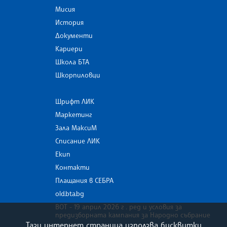
Мисия
История
Документи
Кариери
Школа БТА
Шкорпиловци
Шрифт ЛИК
Маркетинг
Зала МаксиМ
Списание ЛИК
Екип
Контакти
Плащания в СЕБРА
old.bta.bg
ВОТ - 19 април 2026 г . ред и условия за
предизборната кампания за Народно събрание
Тази интернет страница използва бисквитки