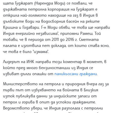
щата Гуджарат (Нарендра Моди) се похвали, че
държавната петролна корпорация на Гуджарат е
открила най-голямото находище на газ в Индия в
дълбоките води на водосборния басейн на реките
Кришна и Годавари. Г-н Моди обяви, че това ще направи
Индия енергийно независима", припомни Рамеш. Той
тобави, че в периода от 2011 до 2016 г. Сметната
палата е изготвила пет доклада, от които става ясно,
че това е било "измама".
Лидерът на ИНК направи този коментар в момент, в
който пред много бензиностанции из Индия се
извиват дълги опашки от
паникьосани граждани
.
Министерството на петрола и природния вчера газ за
първи път от избухването на войната в Близкия
изток публикува данни за индийските запаси от
петрол и горива в опит да успокои гражданите.
Ведомството увери, че Индия разполага с петролни