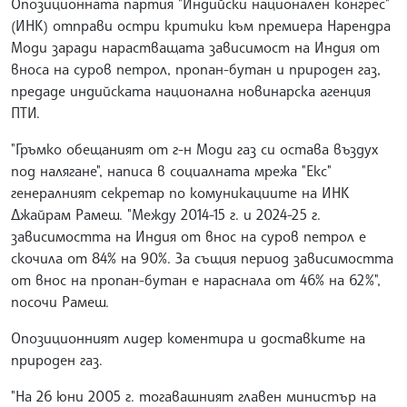
Опозиционната партия "Индийски национален конгрес"
(ИНК) отправи остри критики към премиера Нарендра
Моди заради нарастващата зависимост на Индия от
вноса на суров петрол, пропан-бутан и природен газ,
предаде индийската национална новинарска агенция
ПТИ.
"Гръмко обещаният от г-н Моди газ си остава въздух
под налягане", написа в социалната мрежа "Екс"
генералният секретар по комуникациите на ИНК
Джайрам Рамеш. "Между 2014-15 г. и 2024-25 г.
зависимостта на Индия от внос на суров петрол е
скочила от 84% на 90%. За същия период зависимостта
от внос на пропан-бутан е нараснала от 46% на 62%",
посочи Рамеш.
Опозиционният лидер коментира и доставките на
природен газ.
"На 26 юни 2005 г. тогавашният главен министър на