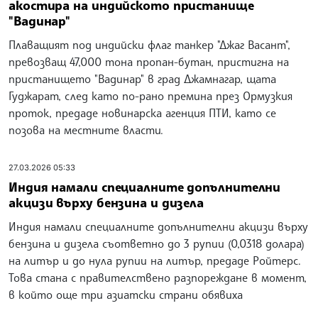
акостира на индийското пристанище
"Вадинар"
Плаващият под индийски флаг танкер "Джаг Васант",
превозващ 47,000 тона пропан-бутан, пристигна на
пристанището "Вадинар" в град Джамнагар, щата
Гуджарат, след като по-рано премина през Ормузкия
проток, предаде новинарска агенция ПТИ, като се
позова на местните власти.
27.03.2026 05:33
Индия намали специалните допълнителни
акцизи върху бензина и дизела
Индия намали специалните допълнителни акцизи върху
бензина и дизела съответно до 3 рупии (0,0318 долара)
на литър и до нула рупии на литър, предаде Ройтерс.
Това стана с правителствено разпореждане в момент,
в който още три азиатски страни обявиха