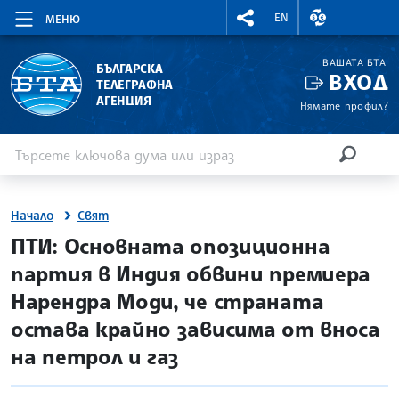
RIGHTMENU.SOCIAL
ВАЛУТНИ КУР
EN
МЕНЮ
ВАШАТА БТА
БЪЛГАРСКА
ВХОД
ТЕЛЕГРАФНА
АГЕНЦИЯ
Нямате профил?
Въведете ключова дума или израз
Търсене
ТЪРСЕН
Начало
Свят
site.bta
ПТИ: Основната опозиционна
партия в Индия обвини премиера
Нарендра Моди, че страната
остава крайно зависима от вноса
на петрол и газ