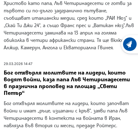
Христово като папа, Лъв Четиринадесети се готви за
първото си по-дълго задгранично пътуване,
съобщават италиански медии, сред които „РАИ Нюз“ и
„Скай Ти Джи 24“, а също Франс прес и „Ватикан нюз“.Лъв
Четиринадесети заминава на 13 април на голяма
обиколка в четири африкански страни. Тя ще включва
ХРОНО
Алжир, Камерун, Ангола и Екваториална Гвинея.
29.03.2026 14:47
Бог отхвърля молитвите на лидери, които
водят войни, каза папа Лъв Четиринадесети
в празнична проповед на площад „Свети
Петър“
Бог отхвърля молитвите на лидери, които започват
войни и имат „ръце, изцапани с кръв“, заяви папа Лъв
Четиринадесети в контекста на войната в Иран,
навлязла във втория си месец, предаде Ройтерс.