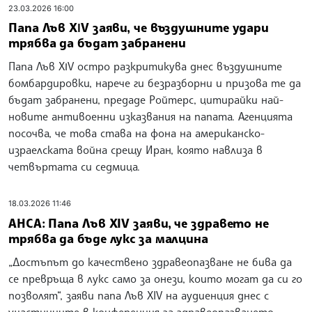
23.03.2026 16:00
Папа Лъв ХІV заяви, че въздушните удари
трябва да бъдат забранени
Папа Лъв ХІV остро разкритикува днес въздушните
бомбардировки, нарече ги безразборни и призова те да
бъдат забранени, предаде Ройтерс, цитирайки най-
новите антивоенни изказвания на папата. Агенцията
посочва, че това става на фона на американско-
израелската война срещу Иран, която навлиза в
четвъртата си седмица.
18.03.2026 11:46
АНСА: Папа Лъв XIV заяви, че здравето не
трябва да бъде лукс за малцина
„Достъпът до качествено здравеопазване не бива да
се превръща в лукс само за онези, които могат да си го
позволят“, заяви папа Лъв XIV на аудиенция днес с
участниците в конференция за здравеопазването,