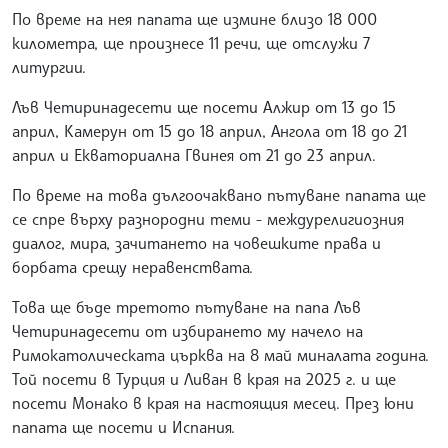
По време на нея папата ще измине близо 18 000
километра, ще произнесе 11 речи, ще отслужи 7
литургии.
Лъв Четиринадесети ще посети Алжир от 13 до 15
април, Камерун от 15 до 18 април, Ангола от 18 до 21
април и Екваториална Гвинея от 21 до 23 април.
По време на това дългоочаквано пътуване папата ще
се спре върху разнородни теми - междурелигиозния
диалог, мира, зачитането на човешките права и
борбата срещу неравенствата.
Това ще бъде третото пътуване на папа Лъв
Четиринадесети от избирането му начело на
Римокатолическата църква на 8 май миналата година.
Той посети в Турция и Ливан в края на 2025 г. и ще
посети Монако в края на настоящия месец. През юни
папата ще посети и Испания.