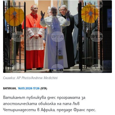
Снимка: AP Photo/Andrew Medichini
ВАТИКАН,
16.03.2026 17:26
(БТА)
Ватиканът публикува днес програмата за
апостолическата обиколка на папа Лъв
Четиринадесети в Африка, предаде Франс прес.