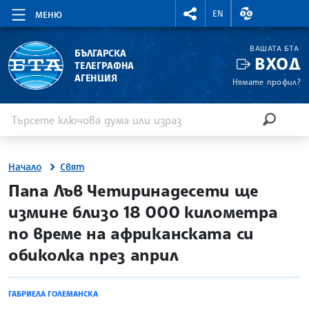
RIGHTMENU.SOCIAL
ВАЛУТНИ КУР
EN
МЕНЮ
ВАШАТА БТА
БЪЛГАРСКА
ВХОД
ТЕЛЕГРАФНА
АГЕНЦИЯ
Нямате профил?
Въведете ключова дума или израз
Търсене
ТЪРСЕН
Начало
Свят
site.bta
Папа Лъв Четиринадесети ще
измине близо 18 000 километра
по време на африканската си
обиколка през април
ГАБРИЕЛА ГОЛЕМАНСКА