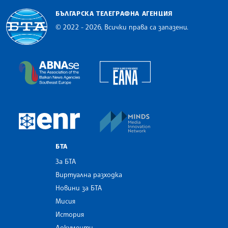
БЪЛГАРСКА ТЕЛЕГРАФНА АГЕНЦИЯ
© 2022 - 2026, Всички права са запазени.
Българска телеграфна агенция
European Alliance of N
The Assocoation of the Balkan News Agencies S
MINDS Media Innovatio
European Newsroom
БТА
За БТА
Виртуална разходка
Новини за БТА
Мисия
История
Документи