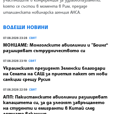
която се състои в момента в Рим, предаде
италианската новинарска агенция АНСА.
ВОДЕЩИ НОВИНИ
07.08.2026 23:28
СВЯТ
МОНЦАМЕ: Монголските авиолинии и "Боинг“
разширяват сътрудничеството си
07.08.2026 23:19
СВЯТ
Украинският президент Зеленски благодари
на Сената на САЩ за приетия пакет от нови
санкции срещу Русия
07.08.2026 22:59
СВЯТ
АПП: Пакистанските авиолинии разширяват
капацитета си, за да улеснят завръщането
на студенти и емигранти в Китай след
лятната ваканция