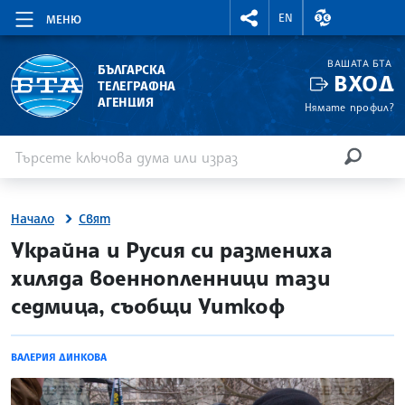
RIGHTMENU.SOCIAL
ВАЛУТНИ КУР
EN
МЕНЮ
ВАШАТА БТА
БЪЛГАРСКА
ВХОД
ТЕЛЕГРАФНА
АГЕНЦИЯ
Нямате профил?
Въведете ключова дума или израз
Търсене
ТЪРСЕН
Начало
Свят
site.bta
Украйна и Русия си размениха
хиляда военнопленници тази
седмица, съобщи Уиткоф
ВАЛЕРИЯ ДИНКОВА