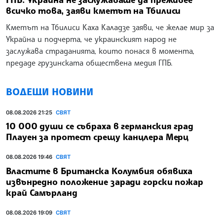
всичко това, заяви кметът на Тбилиси
Кметът на Тбилиси Каха Каладзе заяви, че желае мир за
Украйна и подчерта, че украинският народ не
заслужава страданията, които понася в момента,
предаде грузинската обществена медия ГПБ.
ВОДЕЩИ НОВИНИ
08.08.2026 21:25
СВЯТ
10 000 души се събраха в германския град
Плауен за протест срещу канцлера Мерц
08.08.2026 19:46
СВЯТ
Властите в Британска Колумбия обявиха
извънредно положение заради горски пожар
край Самърланд
08.08.2026 19:09
СВЯТ