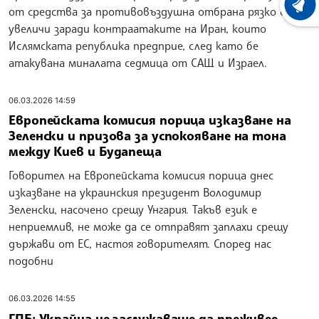
ХРОНО
от средства за противовъздушна отбрана рязко се
увеличи заради контраатаките на Иран, които
Ислямската република предприе, след като бе
атакувана миналата седмица от САЩ и Израел.
06.03.2026 14:59
Европейската комисия порица изказване на
Зеленски и призова за успокояване на тона
между Киев и Будапеща
Говорител на Европейската комисия порица днес
изказване на украинския президент Володимир
Зеленски, насочено срещу Унгария. Такъв език е
неприемлив, не може да се отправят заплахи срещу
държави от ЕС, настоя говорителят. Според нас
подобни
06.03.2026 14:55
ГПБ: Украйна не заслужаваше да преживее