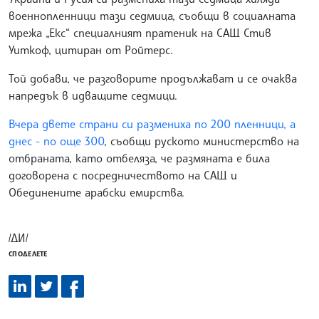
военнопленници тази седмица, съобщи в социалната
мрежа „Екс“ специалният пратеник на САЩ Стив
Уиткоф, цитиран от Ройтерс.
Той добави, че разговорите продължават и се очаква
напредък в идващите седмици.
Вчера двете страни си размениха по 200 пленници, а
днес - по още 300
, съобщи руското министерство на
отбраната, като отбеляза, че размяната е била
договорена с посредничеството на САЩ и
Обединените арабски емирства.
/ДИ/
СПОДЕЛЕТЕ