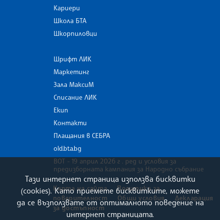
Кариери
Школа БТА
Шкорпиловци
Шрифт ЛИК
Маркетинг
Зала МаксиМ
Списание ЛИК
Екип
Контакти
Плащания в СЕБРА
old.bta.bg
ВОТ - 19 април 2026 г . ред и условия за
предизборната кампания за Народно събрание
Тази интернет страница използва бисквитки
Карта на сайта
Политика за
(cookies). Като приемете бисквитките, можете
поверителност
Общи условия
Декларация
да се възползвате от оптималното поведение на
за достъпност
интернет страницата.