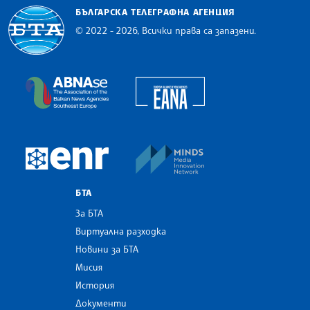
БЪЛГАРСКА ТЕЛЕГРАФНА АГЕНЦИЯ
© 2022 - 2026, Всички права са запазени.
Българска телеграфна агенция
European Alliance of N
The Assocoation of the Balkan News Agencies S
MINDS Media Innovatio
European Newsroom
БТА
За БТА
Виртуална разходка
Новини за БТА
Мисия
История
Документи