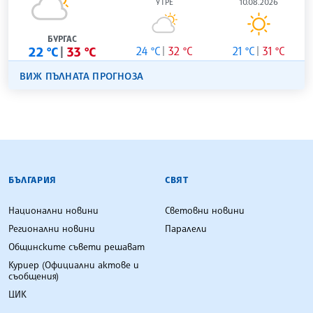
УТРЕ
10.08.2026
БУРГАС
22 °C
33 °C
24 °C
32 °C
21 °C
31 °C
ВИЖ ПЪЛНАТА ПРОГНОЗА
БЪЛГАРСКА ТЕЛЕГРАФНА АГЕНЦИЯ
БЪЛГАРИЯ
СВЯТ
Национални новини
Световни новини
Регионални новини
Паралели
Общинските съвети решават
Куриер (Официални актове и
съобщения)
ЦИК