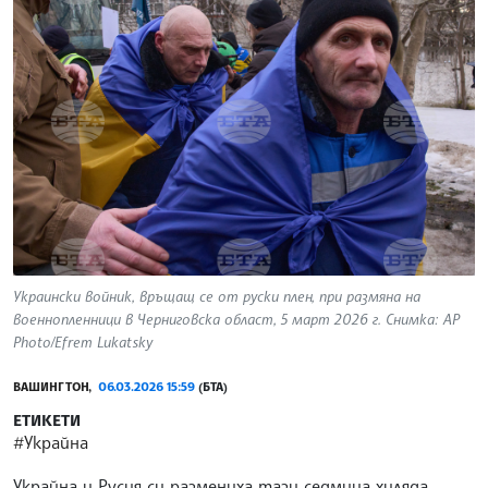
Украински войник, връщащ се от руски плен, при размяна на
военнопленници в Черниговска област, 5 март 2026 г. Снимка: AP
Photo/Efrem Lukatsky
ВАШИНГТОН,
06.03.2026 15:59
(БТА)
ЕТИКЕТИ
#Украйна
Украйна и Русия си размениха тази седмица хиляда