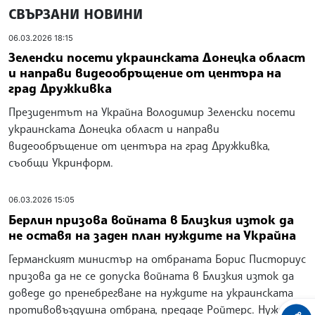
СВЪРЗАНИ НОВИНИ
06.03.2026 18:15
Зеленски посети украинската Донецка област
и направи видеообръщение от центъра на
град Дружкивка
Президентът на Украйна Володимир Зеленски посети
украинската Донецка област и направи
видеообръщение от центъра на град Дружкивка,
съобщи Укринформ.
06.03.2026 15:05
Берлин призова войната в Близкия изток да
не оставя на заден план нуждите на Украйна
Германският министър на отбраната Борис Писториус
призова да не се допуска войната в Близкия изток да
доведе до пренебрегване на нуждите на украинската
противовъздушна отбрана, предаде Ройтерс. Нуждата