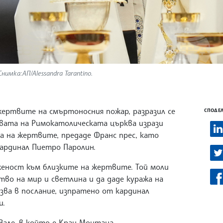
имка:АП/Alessandra Tarantino.
жертвите на смъртоносния пожар, разразил се
СПОДЕЛ
авата на Римокатолическата църква изрази
а на жертвите, предаде Франс прес, като
ардинал Пиетро Паролин.
иженост към близките на жертвите. Той моли
тво на мир и светлина и да даде куража на
азва в послание, изпратено от кардинал
и.
Вале, в който е Кран Монтана..