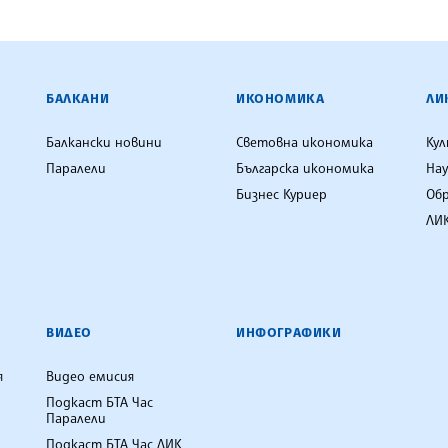
ЕНЦИЯ
БАЛКАНИ
ИКОНОМИКА
ЛИ
Балкански новини
Световна икономика
Ку
Паралели
Българска икономика
Нау
Бизнес Куриер
Об
ЛИК
ВИДЕО
ИНФОГРАФИКИ
я
Видео емисия
Подкаст БТА Час
Паралели
Подкаст БТА Час ЛИК