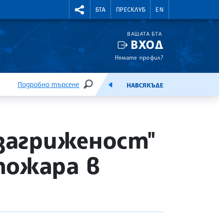
УТНИ КУРСОВЕ
RIGHTMENU.SOCIAL
БТА
ПРЕСКЛУБ
EN
ВАШАТА БТА
ВХОД
Нямате профил?
Подробно търсене
НАВСЯКЪДЕ
ТЪРСЕНЕ
ЕМИСИЯ
 загриженост"
пожара в