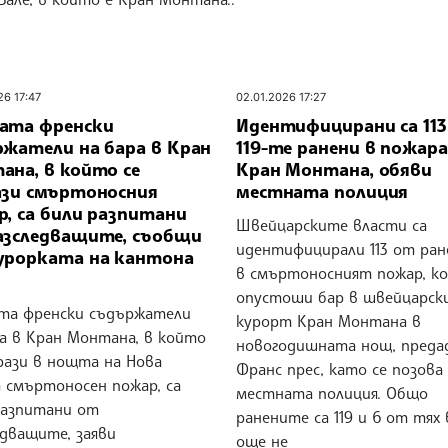
26 17:47
02.01.2026 17:27
ата френски
Идентифицирани са 11
ржатели на бара в Кран
119-те ранени в пожара
ана, в който се
Кран Монтана, обяви
ази смъртоносния
местната полиция
р, са били разпитани
Швейцарските власти са
азследващите, съобщи
идентифицирали 113 от ра
урорката на кантона
в смъртоносният пожар, к
опустоши бар в швейцарск
та френски съдържатели
курорт Кран Монтана в
ра в Кран Монтана, в който
новогодишната нощ, преда
рази в нощта на Нова
Франс прес, като се позова
а смъртоносен пожар, са
местната полиция. Общо
разпитани от
ранените са 119 и 6 от тях 
едващите, заяви
още не