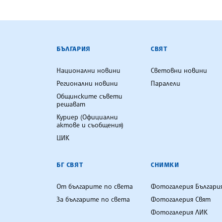
БЪЛГАРСКА ТЕЛЕГРАФНА АГ
БЪЛГАРИЯ
СВЯТ
Национални новини
Световни новини
Регионални новини
Паралели
Общинските съвети
решават
Куриер (Официални
актове и съобщения)
ЦИК
БГ СВЯТ
СНИМКИ
От българите по света
Фотогалерия Българи
За българите по света
Фотогалерия Свят
Фотогалерия ЛИК