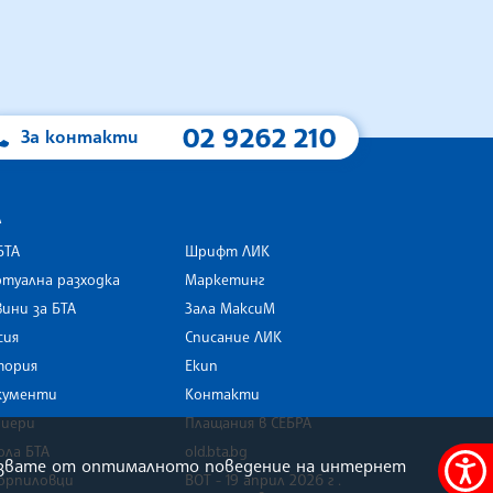
02 9262 210
За контакти
А
БТА
Шрифт ЛИК
туална разходка
Маркетинг
ини за БТА
Зала МаксиМ
rk
сия
Списание ЛИК
тория
Екип
кументи
Контакти
риери
Плащания в СЕБРА
ола БТА
old.bta.bg
олзвате от оптималното поведение на интернет
орпиловци
ВОТ - 19 април 2026 г .
Меню