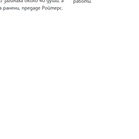
 загинаха около 40 души, а
работи.
ха ранени, предаде Ройтерс.