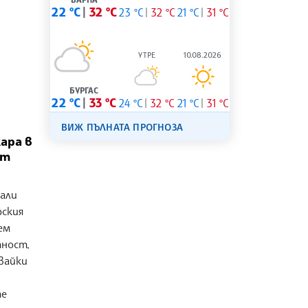
22 °C
32 °C
23 °C
32 °C
21 °C
31 °C
УТРЕ
10.08.2026
БУРГАС
22 °C
33 °C
24 °C
32 °C
21 °C
31 °C
ВИЖ ПЪЛНАТА ПРОГНОЗА
ара в
рт
али
рския
ем
тност,
вайки
те