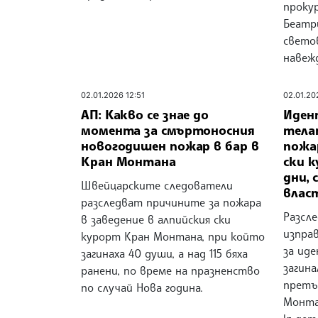
проку
Беатр
светов
навеж
02.01.2026 12:51
02.01.20
АП: Какво се знае до
Иден
момента за смъртоносния
тела
новогодишен пожар в бар в
пожа
Кран Монтана
ски 
дни,
Швейцарските следователи
влас
разследват причините за пожара
Разсл
в заведение в алпийския ски
изпра
курорт Кран Монтана, при който
за ид
загинаха 40 души, а над 115 бяха
загина
ранени, по време на празненство
претъ
по случай Нова година.
Монта