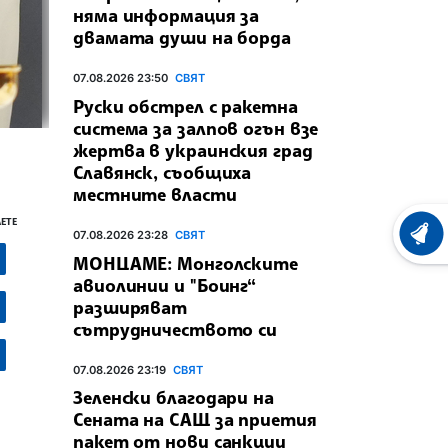
няма информация за
двамата души на борда
07.08.2026 23:50
СВЯТ
Руски обстрел с ракетна
система за залпов огън взе
жертва в украинския град
Славянск, съобщиха
местните власти
ЕТЕ
07.08.2026 23:28
СВЯТ
ХРОНО
МОНЦАМЕ: Монголските
авиолинии и "Боинг“
разширяват
сътрудничеството си
07.08.2026 23:19
СВЯТ
Зеленски благодари на
Сената на САЩ за приетия
пакет от нови санкции