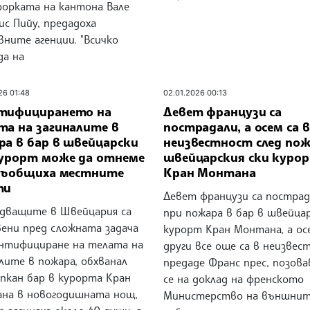
рорката на кантона Вале
ис Пийу, предадоха
ните агенции. "Всичко
да на
26 01:48
02.01.2026 00:13
тифицирането на
Девет французи са
та на загиналите в
пострадали, а осем са в
ра в бар в швейцарски
неизвестност след пож
курорт може да отнеме
швейцарския ски куро
 съобщиха местните
Кран Монтана
ти
Девет французи са пострад
едващите в Швейцария са
при пожара в бар в швейца
вени пред сложната задача
курорт Кран Монтана, а ос
ентифициране на телата на
други все още са в неизвес
лите в пожара, обхванал
предаде Франс прес, позова
пкан бар в курорта Кран
се на доклад на френското
на в новогодишната нощ,
Министерство на външни