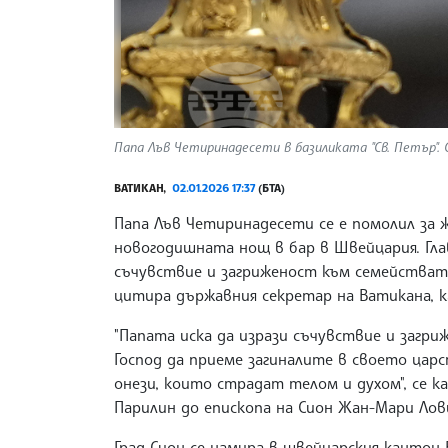
Папа Лъв Четиринадесети в базиликата "Св. Петър". Сн
ВАТИКАН,
02.01.2026 17:37
(БТА)
Папа Лъв Четиринадесети се е помолил за 
новогодишната нощ в бар в Швейцария. Гл
съчувствие и загриженост към семействат
цитира държавния секретар на Ватикана, к
"Папата иска да изрази съчувствие и загр
Господ да приеме загиналите в своето царс
онези, които страдат телом и духом", се к
Парилин до епископа на Сион Жан-Мари Лов
Град Сион се намира в швейцарския кантон 