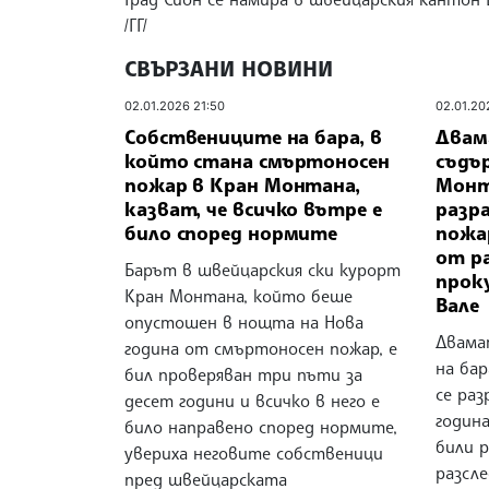
/ГГ/
СВЪРЗАНИ НОВИНИ
02.01.2026 21:50
02.01.20
Собствениците на бара, в
Двам
който стана смъртоносен
съдъ
пожар в Кран Монтана,
Монт
казват, че всичко вътре е
разр
било според нормите
пожа
от р
Барът в швейцарския ски курорт
прок
Кран Монтана, който беше
Вале
опустошен в нощта на Нова
Двама
година от смъртоносен пожар, е
на ба
бил проверяван три пъти за
се раз
десет години и всичко в него е
годин
било направено според нормите,
били 
увериха неговите собственици
разсл
пред швейцарската