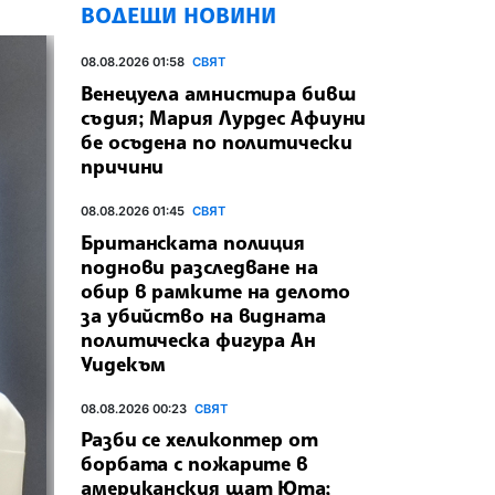
ВОДЕЩИ НОВИНИ
08.08.2026 01:58
СВЯТ
Венецуела амнистира бивш
съдия; Мария Лурдес Афиуни
бе осъдена по политически
причини
08.08.2026 01:45
СВЯТ
Британската полиция
поднови разследване на
обир в рамките на делото
за убийство на видната
политическа фигура Ан
Уидекъм
08.08.2026 00:23
СВЯТ
Разби се хеликоптер от
борбата с пожарите в
американския щат Юта;