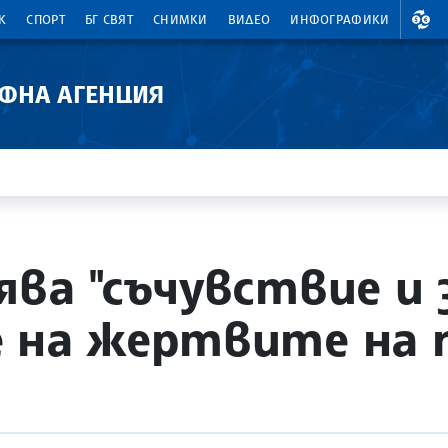
ВАЛ
К
СПОРТ
БГ СВЯТ
СНИМКИ
ВИДЕО
ИНФОГРАФИКИ
АФНА АГЕНЦИЯ
ява "съчувствие и
 на жертвите на 