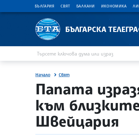
БЪЛГАРИЯ
СВЯТ
БАЛКАНИ
ИКОНОМИКА
ЛИ
БЪЛГАРСКА ТЕЛЕГР
Въведете ключова дума или израз
Търсене
Начало
Свят
site.bta
Папата израз
към близките
Швейцария