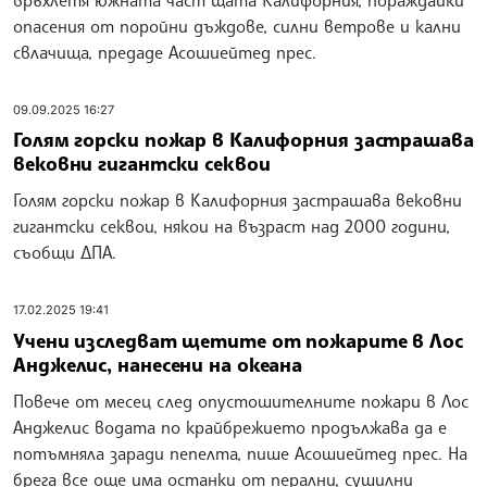
опасения от поройни дъждове, силни ветрове и кални
свлачища, предаде Асошиейтед прес.
09.09.2025 16:27
Голям горски пожар в Калифорния застрашава
вековни гигантски секвои
Голям горски пожар в Калифорния застрашава вековни
гигантски секвои, някои на възраст над 2000 години,
съобщи ДПА.
17.02.2025 19:41
Учени изследват щетите от пожарите в Лос
Анджелис, нанесени на океана
Повече от месец след опустошителните пожари в Лос
Анджелис водата по крайбрежието продължава да е
потъмняла заради пепелта, пише Асошиейтед прес. На
брега все още има останки от перални, сушилни