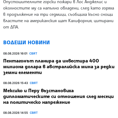
Опустошителните горски пожари в Лос Анджелис и
околностите му са напълно овладени, след като горяха
в продължение на три седмици, съобщиха късно снощи
властите на американския щат Калифорния, цитирани
от ДПА.
ВОДЕЩИ НОВИНИ
08.08.2026 16:01
СВЯТ
Пентагонът планира да инвестира 400
милиона долара в австралийска мина за редки
земни елементи
08.08.2026 15:43
СВЯТ
Мексико и Перу възстановиха
дипломатическите си отношения след месеци
на политическо напрежение
08.08.2026 14:55
СВЯТ