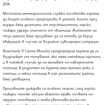
ДПА.
Местната метеорологична служба посъветва хората
да бъдат особено предпазливи в зоните, които през
януари бяха засегнати от опустошителни горски
пожари заради опасност от свлачища. Жителите на
тези райони бяха призовани да са готови за бърза
евакуация, в случай че възникне извънредна ситуация.
Властите в Санта Моника предупредиха хората да се
въздържат от пътувания, ако няма належаща причина,
и в никакъв случай да не минават по наводнените
пътища. В резултат на бурята има прелели реки и
потоци, а някои пътища в най-засегнатите райони
бяха затворени.
Проливните дъждове са особено опасни след горски
пожари, понеже обезлесяването прави почвата по-
трудно попиваема и това увеличава риска от