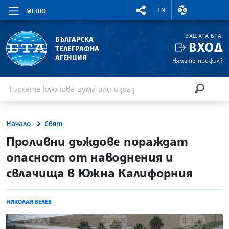
RIGHTMENU.SOCIAL
ВАЛУТНИ КУР
EN
МЕНЮ
ВАШАТА БТА
БЪЛГАРСКА
ВХОД
ТЕЛЕГРАФНА
АГЕНЦИЯ
Нямате профил?
Въведете ключова дума или израз
Търсене
ТЪРСЕН
Начало
Свят
site.bta
Проливни дъждове пораждат
опасност от наводнения и
свлачища в Южна Калифорния
НИКОЛАЙ ВЕЛЕВ