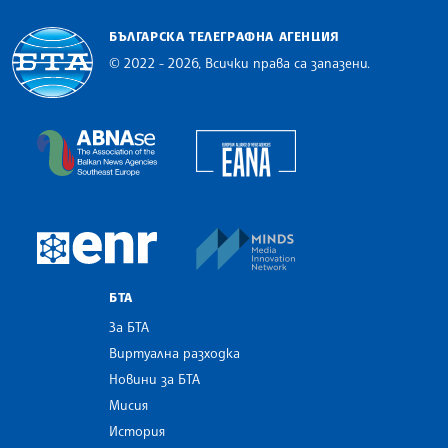
БЪЛГАРСКА ТЕЛЕГРАФНА АГЕНЦИЯ
© 2022 - 2026, Всички права са запазени.
Българска телеграфна агенция
European Alliance of N
The Assocoation of the Balkan News Agencies S
MINDS Media Innovatio
European Newsroom
БТА
За БТА
Виртуална разходка
Новини за БТА
Мисия
История