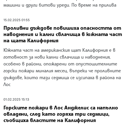
машини и други битови уреди. По време на прилива
15.02.2025 01:55
Проливни дъждове повишиха опасността от
наводнения и кални свлачища в южната част
на щата Калифорния
Южната част на американския щат Калифорния е в
готовност за нови кални свлачища и наводнения,
особено в райони, опожарени от опустошителните
горски пожари миналия месец, въпреки че проливните
дъждове, които тази седмица се изсипаха в района на
Лос
01.02.2025 15:13
Горските пожари в Лос Анджелис са напълно
овладени, след като горяха три седмици,
съобщиха властите на Калифорния