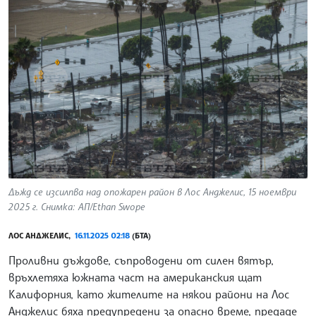
Дъжд се изсилпва над опожарен район в Лос Анджелис, 15 ноември
2025 г. Снимка: АП/Ethan Swope
ЛОС АНДЖЕЛИС,
16.11.2025 02:18
(БТА)
Проливни дъждове, съпроводени от силен вятър,
връхлетяха южната част на американския щат
Калифорния, като жителите на някои райони на Лос
Анджелис бяха предупредени за опасно време, предаде