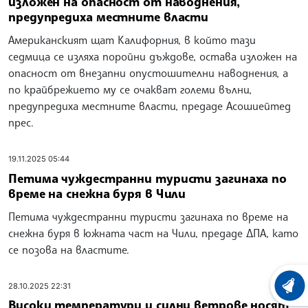
изложен на опасност от наводнения,
предупредиха местните власти
Американският щат Калифорния, в който тази
седмица се изляха поройни дъждове, остава изложен на
опасност от внезапни опустошителни наводнения, а
по крайбрежието му се очакват големи вълни,
предупредиха местните власти, предаде Асошиейтед
прес.
19.11.2025 05:44
Петима чуждестранни туристи загинаха по
време на снежна буря в Чили
Петима чуждестранни туристи загинаха по време на
снежна буря в южната част на Чили, предаде ДПА, като
се позова на властите.
28.10.2025 22:31
ХРОНО
Високи температури и силни ветрове носят