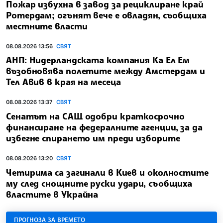
Пожар избухна в завод за рециклиране край
Ротердам; огънят вече е овладян, съобщиха
местните власти
08.08.2026 13:56
СВЯТ
АНП: Нидерландската компания Ка Ел Ем
възобновява полетите между Амстердам и
Тел Авив в края на месеца
08.08.2026 13:37
СВЯТ
Сенатът на САЩ одобри краткосрочно
финансиране на федералните агенции, за да
избегне спирането им преди изборите
08.08.2026 13:20
СВЯТ
Четирима са загинали в Киев и околностите
му след снощните руски удари, съобщиха
властите в Украйна
ПРОГНОЗА ЗА ВРЕМЕТО