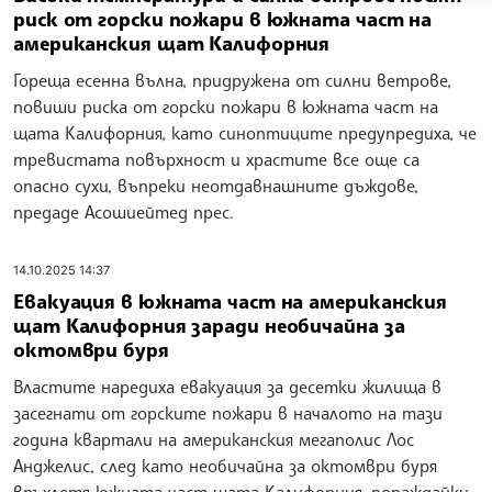
риск от горски пожари в южната част на
американския щат Калифорния
Гореща есенна вълна, придружена от силни ветрове,
повиши риска от горски пожари в южната част на
щата Калифорния, като синоптиците предупредиха, че
тревистата повърхност и храстите все още са
опасно сухи, въпреки неотдавнашните дъждове,
предаде Асошиейтед прес.
14.10.2025 14:37
Eвакуация в южната част на американския
щат Калифорния заради необичайна за
октомври буря
Властите наредиха евакуация за десетки жилища в
засегнати от горските пожари в началото на тази
година квартали на американския мегаполис Лос
Анджелис, след като необичайна за октомври буря
връхлетя южната част щата Калифорния, пораждайки