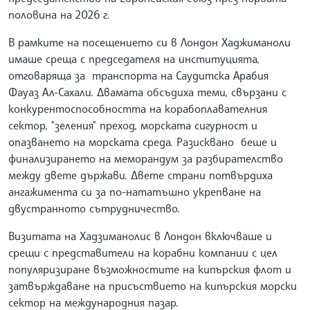
половина на 2026 г.
В рамките на посещението си в Лондон Хаджиманоли
имаше среща с председателя на институцията,
отговаряща за транспорта на Саудитска Арабия
Фауаз Ал-Сахали. Двамата обсъдиха теми, свързани с
конкурентоспособността на корабоплавателния
сектор, "зеления" преход, морската сигурност и
опазването на морската среда. Разисквано беше и
финализирането на меморандум за разбирателство
между двете държави. Двете страни потвърдиха
ангажимента си за по-нататъшно укрепване на
двустранното сътрудничество.
Визитата на Хадзиманолис в Лондон включваше и
срещи с представители на корабни компании с цел
популяризиране възможностите на кипърския флот и
затвърждаване на присъствието на кипърския морски
сектор на международния пазар.