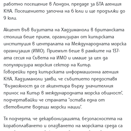
работно посещение в Лондон, предаде за БТА агенция
КНА. Посещението започна на 6 юли и ще продължи до
9 юли.
Акцент във визитата на Хадзиманоли в британската
столица беше прием, организиран от кипърската
институция в централата на Международната морска
организация (ИМО). Приемът беше в рамките на 137-
ата сесия на Съвета на ИМО и имаше за цел да
популяризира морския сектор на Кипър.
Говорейки пред кипърската информационна агенция
КНА, Хадзиманоли заяви, че събитието предоставя
"възможност да се акцентира върху значителния
принос на Кипър в международната морска общност",
подчертавайки че страната "остава една от
световните водещи морски нации".
Тя подчерта, че декарбонизацията, безопасността на
корабоплаването и опазването на морската среда са