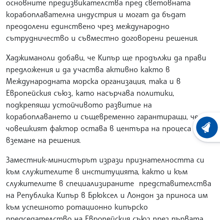
основните предизвикателства пред световната
корабоплавателна индустрия и могат да бъдат
преодолени единствено чрез международно
сътрудничество и съвместно договорени решения.
Хаджиманоли добави, че Кипър ще продължи да прави
предложения и да участва активно както в
Международната морска организация, така и в
Европейския съюз, като насърчава политики,
подкрепящи устойчивото развитие на
корабоплаването и същевременно гарантиращи, че
човешкият фактор остава в центъра на процеса на
ХРОНО
вземане на решения.
Заместник-министърът изрази признателността си
към служителите в институцията, както и към
служителите в специализираните представителства
на Република Кипър в Брюксел и Лондон за приноса им
към успешното ротационно кипърско
председателство на Европейския съюз през първата