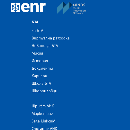
MINDS Media Innovatio
European Newsroom
БТА
За БТА
Виртуална разходка
Новини за БТА
Мисия
История
Документи
Кариери
Школа БТА
Шкорпиловци
Шрифт ЛИК
Маркетинг
Зала МаксиМ
Списание ЛИК