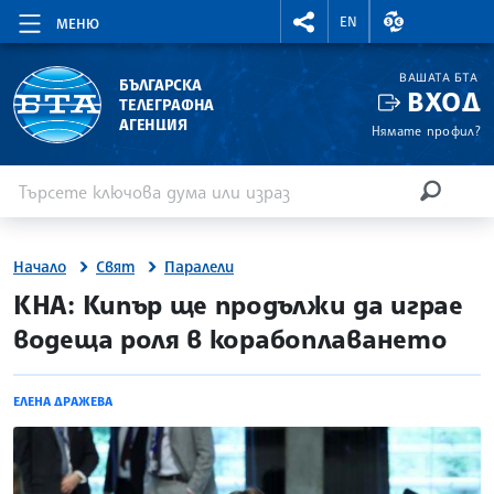
RIGHTMENU.SOCIAL
ВАЛУТНИ КУР
EN
МЕНЮ
ВАШАТА БТА
БЪЛГАРСКА
ВХОД
ТЕЛЕГРАФНА
АГЕНЦИЯ
Нямате профил?
Въведете ключова дума или израз
Търсене
ТЪРСЕН
Начало
Свят
Паралели
site.bta
КНА: Кипър ще продължи да играе
водеща роля в корабоплаването
ЕЛЕНА ДРАЖЕВА