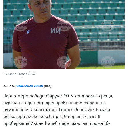
Снимка: Архив/БТА
ВАРНА,
08.07.2026 20:08
(БТА)
Черно море победи Фарул с 1:0 в контролна среща,
играна на един от тренировъчните терени на
румънците в Констанца. Единствения гол в мача
реализира Алекс Колев през втората част. В
проверката Илиан Илиев даде шанс на трима 16-