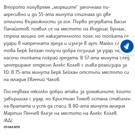
Второто полувреме „моряците“ започнаха по-
агресивно и до 55-ата минута стигнаха до две
отлични възможности за гол. Първо резервата Васил
Панайотов, появил се на мястото на Индриас Бунаас,
стреля мощно от наказателното поле, но топката се
удари в напречната греда и излезе в аут. Малко след
ХРОНО
това Берк Бейхан получи добра позиция за удар, но
насочи топката покрай гредата. В 57-ата минута след
центриране отдясно Алекс Колев с глава реализира за
1:0. В 75-ата минута Берк Бейхан отстъпи мястото си
на младия Евгений Чалов.
Последваха няколко добри атаки за домакините, които
завършиха с удар, но Кристиан Томов остана стабилен
на вратата и успя да спаси. В 80-ата минута младия
Мартин Пенчев влезе на мястото на Алекс Колев.
/АД/
СПОДЕЛЕТЕ