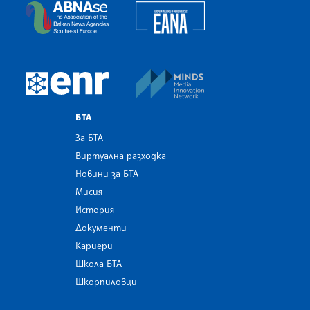
European Alliance of N
The Assocoation of the Balkan News Agencies S
MINDS Media Innovatio
European Newsroom
БТА
За БТА
Виртуална разходка
Новини за БТА
Мисия
История
Документи
Кариери
Школа БТА
Шкорпиловци