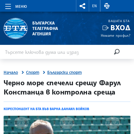
RIGHTMENU.SOCIAL
ВАЛУТНИ КУР
EN
МЕНЮ
ВАШАТА БТА
БЪЛГАРСКА
ВХОД
ТЕЛЕГРАФНА
АГЕНЦИЯ
Нямате профил?
Въведете ключова дума или израз
Търсене
ТЪРСЕН
Начало
Спорт
Български спорт
site.bta
Черно море спечели срещу Фарул
Констанца в контролна среща
КОРЕСПОНДЕНТ НА БТА ВЪВ ВАРНА ДАНАИЛ ВОЙКОВ