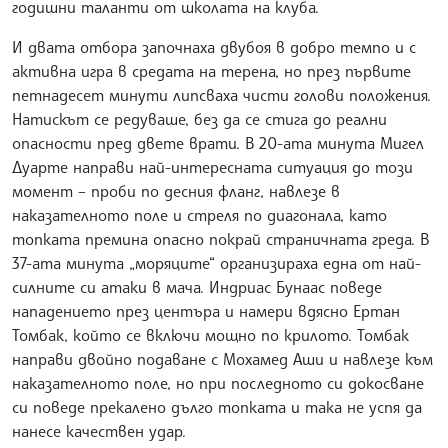
годишни таланти от школата на клуба.
И двата отбора започнаха двубоя в добро темпо и с
активна игра в средата на терена, но през първите
петнадесет минути липсваха чисти голови положения.
Натискът се редуваше, без да се стига до реални
опасности пред двете врати. В 20-ата минута Мигел
Дуарте направи най-интересната ситуация до този
момент – проби по десния фланг, навлезе в
наказателното поле и стреля по диагонала, като
топката премина опасно покрай страничната греда. В
37-ата минута „моряците“ организираха една от най-
силните си атаки в мача. Индриас Бунаас поведе
нападението през центъра и намери вдясно Ертан
Томбак, който се включи мощно по крилото. Томбак
направи двойно подаване с Мохамед Аши и навлезе към
наказателното поле, но при последното си докосване
си поведе прекалено дълго топката и така не успя да
нанесе качествен удар.