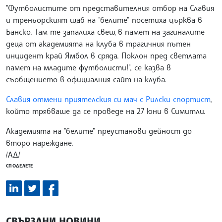
"Футболистите от представителния отбор на Славия
и треньорският щаб на "белите" посетиха църква в
Банско. Там те запалиха свещ в памет на загиналите
деца от академията на клуба в трагичния пътен
инцидент край Ямбол в сряда. Поклон пред светлата
памет на младите футболисти!", се казва в
съобщението в официалния сайт на клуба.
Славия отмени приятелския си мач с Рилски спортист
,
който трябваше да се проведе на 27 юни в Симитли.
Академията на "белите" преустанови дейност до
второ нареждане.
/АД/
СПОДЕЛЕТЕ
СВЪРЗАНИ НОВИНИ