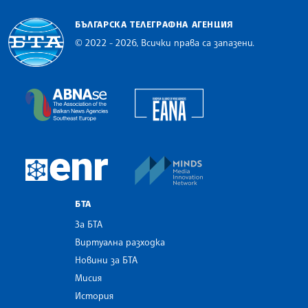
БЪЛГАРСКА ТЕЛЕГРАФНА АГЕНЦИЯ
© 2022 - 2026, Всички права са запазени.
Българска телеграфна агенция
European Alliance of N
The Assocoation of the Balkan News Agencies S
MINDS Media Innovatio
European Newsroom
БТА
За БТА
Виртуална разходка
Новини за БТА
Мисия
История