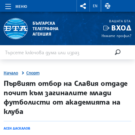
RIGHTMENU.SOCIAL
ВАЛУТНИ КУР
EN
МЕНЮ
ВАШАТА БТА
БЪЛГАРСКА
ВХОД
ТЕЛЕГРАФНА
АГЕНЦИЯ
Нямате профил?
Въведете ключова дума или израз
Търсене
ТЪРСЕН
Начало
Спорт
site.bta
Първият отбор на Славия отдаде
почит към загиналите млади
футболисти от академията на
клуба
АСЕН ДАСКАЛОВ