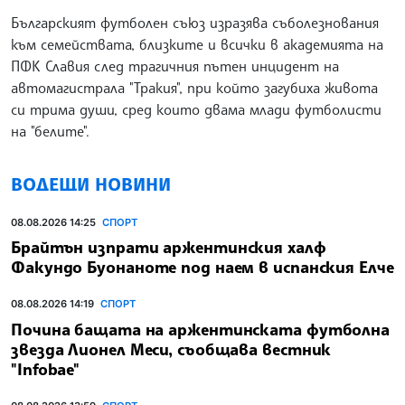
Българският футболен съюз изразява съболезнования
към семействата, близките и всички в академията на
ПФК Славия след трагичния пътен инцидент на
автомагистрала "Тракия", при който загубиха живота
си трима души, сред които двама млади футболисти
на "белите".
ВОДЕЩИ НОВИНИ
08.08.2026 14:25
СПОРТ
Брайтън изпрати аржентинския халф
Факундо Буонаноте под наем в испанския Елче
08.08.2026 14:19
СПОРТ
Почина бащата на аржентинската футболна
звезда Лионел Меси, съобщава вестник
"Infobae"