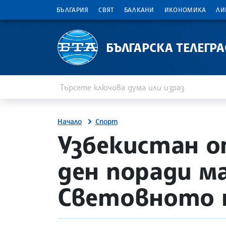
БЪЛГАРИЯ
СВЯТ
БАЛКАНИ
ИКОНОМИКА
ЛИ
БЪЛГАРСКА ТЕЛЕГР
Въведете ключова дума или израз
Търсене
Начало
Спорт
site.bta
Узбекистан о
ден поради м
Световното 