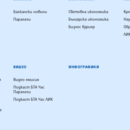
Балкански новини
Световна икономика
Ку
Паралели
Българска икономика
Нау
Бизнес Куриер
Об
ЛИК
ВИДЕО
ИНФОГРАФИКИ
я
Видео емисия
Подкаст БТА Час
Паралели
Подкаст БТА Час ЛИК
а