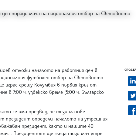
йоев отложи началото на работния ден в
СПОДЕЛ
 националния футболен отбор на Световното
е играе срещу Колумбия в първия кръг от
е в 7:00 ч. узбекско време (5:00 ч. Българско
 като се има предвид, че тези мачове
ият президент определи началото на утрешния
т уважаван президент, както и нашите 40
мач... Президентът ще гледа този мач утре