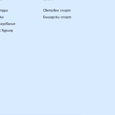
лтура
Световен спорт
ка
Български спорт
разование
 Куриер