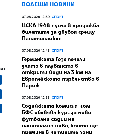
ВОДЕЩИ НОВИНИ
07.08.2026 12:50
СПОРТ
ЦСКА 1948 пусна в продажба
билетите за двубоя срещу
Панатинайкос
07.08.2026 12:45
СПОРТ
Германката Гозе печели
злато в плуването в
ЕТЕ
открити води на 3 км на
Европейското първенство в
Париж
07.08.2026 12:35
СПОРТ
Съдийската комисия към
БФС обявява курс за нови
футболни съдии на
национално ниво, който ще
премине в четирите зони