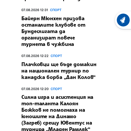
07.08.2026 12:31
СПОРТ
Байерн Мюнхен призова
ХРОНО
останалите клубове от
Бундеслигата да
организират повече
турнета в чужбина
07.08.2026 12:22
СПОРТ
Плачковци ще бъде домакин
на национален турнир по
канадска борба „Дан Колов“
07.08.2026 12:20
СПОРТ
Силна игра и асистенция на
топ-таланта Калоян
Божков не помогнаха на
юношите на Динамо
(Загреб) срещу Ювентус на
турнира „Младен Рамляк“