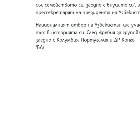
със семейството си, заедно с внуците си“,
прессекретарят на президента на Узбекист
Националният отбор на Узбекистан ще уча
път в историята си. След жребия за групо
заедно с Колумбия, Португалия и ДР Конго.
/БД/