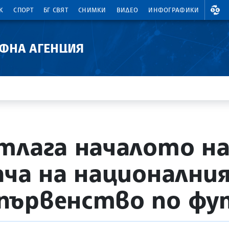
ВАЛ
К
СПОРТ
БГ СВЯТ
СНИМКИ
ВИДЕО
ИНФОГРАФИКИ
АФНА АГЕНЦИЯ
тлага началото н
ача на национални
първенство по фу