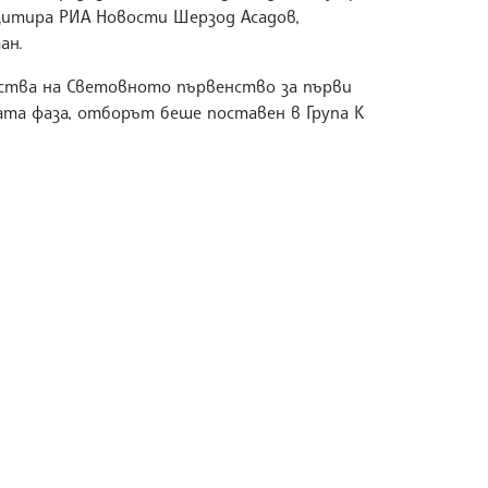
 цитира РИА Новости Шерзод Асадов,
ан.
ства на Световното първенство за първи
вата фаза, отборът беше поставен в Група K