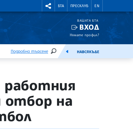
УТНИ КУРСОВЕ
RIGHTMENU.SOCIAL
БТА
ПРЕСКЛУБ
EN
ВАШАТА БТА
ВХОД
Нямате профил?
Подробно търсене
НАВСЯКЪДЕ
ТЪРСЕНЕ
ЕМИСИЯ
а работния
я отбор на
тбол