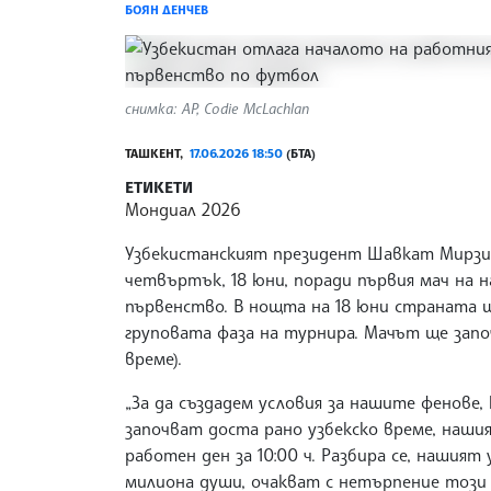
БОЯН ДЕНЧЕВ
снимка: АР, Codie McLachlan
ТАШКЕНТ,
17.06.2026 18:50
(БТА)
ЕТИКЕТИ
Мондиал 2026
Узбекистанският президент Шавкат Мирзи
четвъртък, 18 юни, поради първия мач на
първенство. В нощта на 18 юни страната щ
груповата фаза на турнира. Мачът ще започн
време).
„За да създадем условия за нашите фенове,
започват доста рано узбекско време, наш
работен ден за 10:00 ч. Разбира се, нашия
милиона души, очакват с нетърпение този 