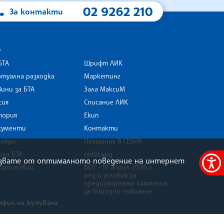
02 9262 210
За контакти
А
БТА
Шрифт ЛИК
туална разходка
Маркетинг
ини за БТА
Зала МаксиМ
rk
сия
Списание ЛИК
тория
Екип
кументи
Контакти
риери
Плащания в СЕБРА
ола БТА
old.bta.bg
олзвате от оптималното поведение на интернет
орпиловци
ВОТ - 19 април 2026 г .
Меню
ред и условия за
за
предизборната кампания
за Народно събрание
достъ
офил на купувача