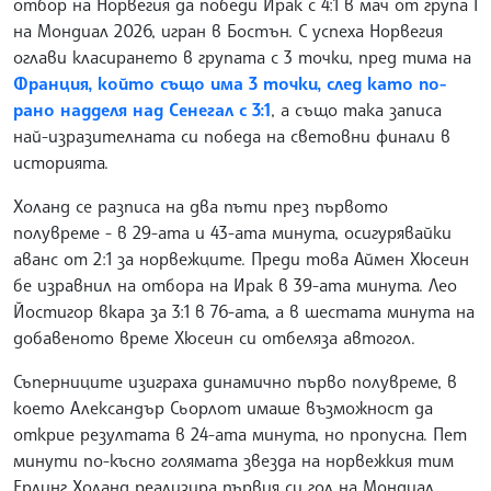
отбор на Норвегия да победи Ирак с 4:1 в мач от група I
на Мондиал 2026, игран в Бостън. С успеха Норвегия
оглави класирането в групата с 3 точки, пред тима на
Франция, който също има 3 точки, след като по-
рано надделя над Сенегал с 3:1
, а също така записа
най-изразителната си победа на световни финали в
историята.
Холанд се разписа на два пъти през първото
полувреме - в 29-ата и 43-ата минута, осигурявайки
аванс от 2:1 за норвежците. Преди това Аймен Хюсеин
бе изравнил на отбора на Ирак в 39-ата минута. Лео
Йостигор вкара за 3:1 в 76-ата, а в шестата минута на
добавеното време Хюсеин си отбеляза автогол.
Съперниците изиграха динамично първо полувреме, в
което Александър Сьорлот имаше възможност да
открие резултата в 24-ата минута, но пропусна. Пет
минути по-късно голямата звезда на норвежкия тим
Ерлинг Холанд реализира първия си гол на Мондиал