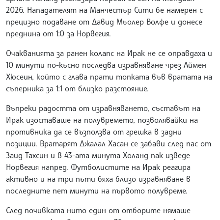
2026. Нападателят на Манчестър Сити бе намерен с
прецизно подаване от Давид Мьолер Волфе и донесе
преднина от 1:0 за Норвегия.
Очакванията за ранен колапс на Ирак не се оправдаха и
10 минути по-късно последва изравняване чрез Аймен
Хюсеин, който с глава прати топката във вратата на
съперника за 1:1 от близко разстояние.
Въпреки радостта от изравняването, съставът на
Ирак изоставаше на полувремето, позволявайки на
противника да се възползва от грешка в задни
позиции. Вратарят Джалал Хасан се забави след пас от
Заид Тахсин и в 43-ата минута Холанд пак изведе
Норвегия напред. Футболистите на Ирак реагира
активно и на три пъти бяха близо изравняване в
последните пет минути на първото полувреме.
След почивката нито един от отборите нямаше