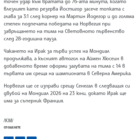
точен удар към вратата до 76-ата минута, когато
влезлият като резерва Йостигор засече топката с
глава за 3:1 след корнер на Мартин Йодегор и до голяма
степен подпечата победата на Норвегия при
завръщането на тима на Световното първенство
след 28-годишна пауза.
Чакането на Ирак за първи успех на Мондиал
продължава, а късният автогол на Аймен Хюсеин в
добавеното време оформи загубата на тима с 1:4 в
първата им среща на шампионата в Северна Америка.
Норвегия ще се изправи срещу Сенегал в следващия си
двубой на Мондиал 2026 на 23 юни, докато Ирак ще
има за съперник Франция.
/КМ/
СПОДЕЛЕТЕ