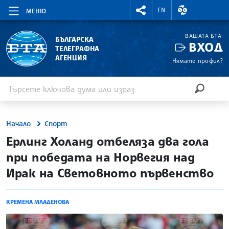
RIGHTMENU.SOCIAL
ВАЛУТНИ КУР
EN
МЕНЮ
ВАШАТА БТА
БЪЛГАРСКА
ВХОД
ТЕЛЕГРАФНА
АГЕНЦИЯ
Нямате профил?
Въведете ключова дума или израз
Търсене
ТЪРСЕН
Начало
Спорт
site.bta
Ерлинг Холанд отбеляза два гола
при победата на Норвегия над
Ирак на Световното първенство
КРЕМЕНА МЛАДЕНОВА