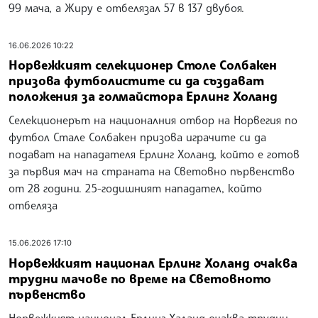
на Оливие Жиру
27-годишният Мбапе подобри рекорда на Оливие Жиру
и стана голмайстор номер 1 на френския национален
отбор за всички времена. Той вече има 58 попадения в
99 мача, а Жиру е отбелязал 57 в 137 двубоя.
16.06.2026 10:22
Норвежкият селекционер Столе Солбакен
призова футболистите си да създават
положения за голмайстора Ерлинг Холанд
Селекционерът на националния отбор на Норвегия по
футбол Стале Солбакен призова играчите си да
подават на нападателя Ерлинг Холанд, който е готов
за първия мач на страната на Световно първенство
от 28 години. 25-годишният нападател, който
отбеляза
15.06.2026 17:10