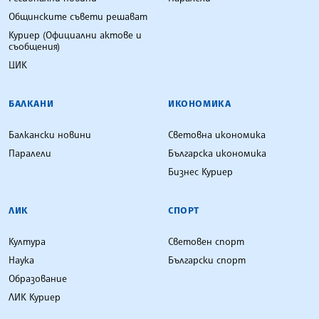
БЪЛГАРСКА ТЕЛЕГРАФНА АГЕНЦИЯ
БЪЛГАРИЯ
СВЯТ
Национални новини
Световни новини
Регионални новини
Паралели
Общинските съвети решават
Куриер (Официални актове и
съобщения)
ЦИК
БАЛКАНИ
ИКОНОМИКА
Балкански новини
Световна икономика
Паралели
Българска икономика
Бизнес Куриер
ЛИК
СПОРТ
Култура
Световен спорт