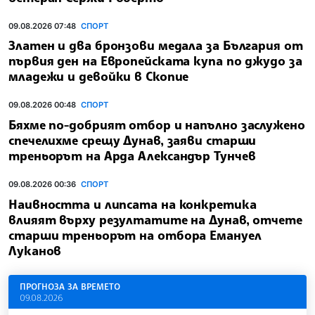
сериите "Мастърс 1000" в Монреал
09.08.2026 07:55
СПОРТ
Лос Анджелис Галакси привлече испанския
ветеран Сержи Роберто
09.08.2026 07:48
СПОРТ
Златен и два бронзови медала за България от
първия ден на Европейската купа по джудо за
младежи и девойки в Скопие
09.08.2026 00:48
СПОРТ
Бяхме по-добрият отбор и напълно заслужено
спечелихме срещу Дунав, заяви старши
треньорът на Арда Александър Тунчев
09.08.2026 00:36
СПОРТ
Наивността и липсата на конкретика
влияят върху резултатите на Дунав, отчете
старши треньорът на отбора Емануел