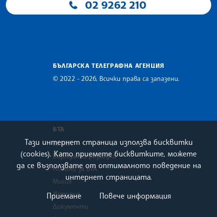
02 9262 210
Българска телеграфна агенция
БЪЛГАРСКА ТЕЛЕГРАФНА АГЕНЦИЯ
© 2022 - 2026, Всички права са запазени.
Тази интернет страница използва бисквитки
(cookies). Като приемете бисквитките, можете
The Assocoation of the Balkan News Agencies Southeast Europe
European Alliance of News Agencies
European Newsroom
MINDS Media Innovation Network
да се възползвате от оптималното поведение на
интернет страницата.
БТА
За БТА
Приемане
Повече информация
Виртуална разходка