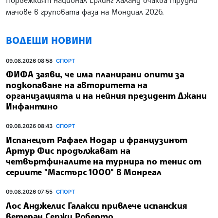
Норвежкият национал Ерлинг Холанд очаква
трудни мачове по време на Световното
първенство
Норвежкият национал Ерлинг Халанд очаква трудни
мачове в груповата фаза на Мондиал 2026.
ВОДЕЩИ НОВИНИ
09.08.2026 08:58
СПОРТ
ФИФА заяви, че има планирани опити за
подкопаване на авторитета на
организацията и на нейния президент Джани
Инфантино
09.08.2026 08:43
СПОРТ
Испанецът Рафаел Hодар и французинът
Артур Фис продължават на
четвъртфиналите на турнира по тенис от