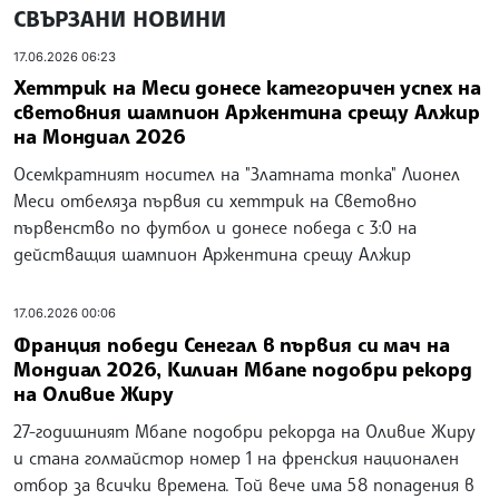
СВЪРЗАНИ НОВИНИ
17.06.2026 06:23
Хеттрик на Меси донесе категоричен успех на
световния шампион Аржентина срещу Алжир
на Мондиал 2026
Осемкратният носител на "Златната топка" Лионел
Меси отбеляза първия си хеттрик на Световно
първенство по футбол и донесе победа с 3:0 на
действащия шампион Аржентина срещу Алжир
17.06.2026 00:06
Франция победи Сенегал в първия си мач на
Мондиал 2026, Килиан Мбапе подобри рекорд