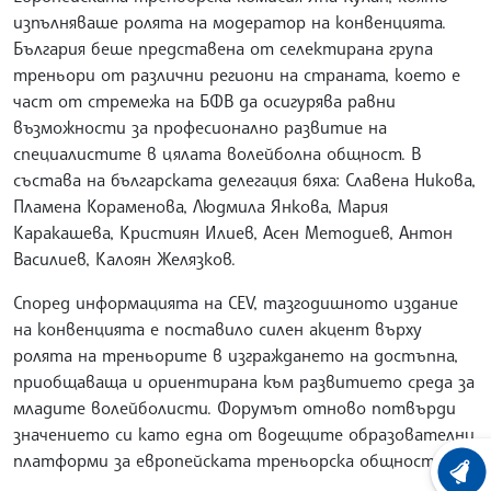
изпълняваше ролята на модератор на конвенцията.
България беше представена от селектирана група
треньори от различни региони на страната, което е
част от стремежа на БФВ да осигурява равни
възможности за професионално развитие на
специалистите в цялата волейболна общност. В
състава на българската делегация бяха: Славена Никова,
Пламена Кораменова, Людмила Янкова, Мария
Каракашева, Кристиян Илиев, Асен Методиев, Антон
Василиев, Калоян Желязков.
Според информацията на CEV, тазгодишното издание
на конвенцията е поставило силен акцент върху
ролята на треньорите в изграждането на достъпна,
приобщаваща и ориентирана към развитието среда за
младите волейболисти. Форумът отново потвърди
значението си като една от водещите образователни
платформи за европейската треньорска общност.
ХРОНО