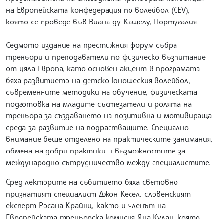
на Европейската конфедерация по волейбол (CEV),
която се проведе във Виана ду Кащелу, Португалия.
Седмото издание на престижния форум събра
треньори и преподаватели по физическо възпитание
от цяла Европа, като основен акцент в програмата
бяха развитието на детско-юношеския волейбол,
съвременните методики на обучение, физическата
подготовка на младите състезатели и ролята на
треньора за създаването на позитивна и мотивираща
среда за развитие на подрастващите. Специално
внимание беше отделено на практическите занимания,
обмена на добри практики и възможностите за
международно сътрудничество между специалистите.
Сред лекторите на събитието бяха световно
признатият специалист Джон Кесел, словенският
експерт Росана Крайнц, както и членът на
Европейската треньорска комисия Яна Кулан, която