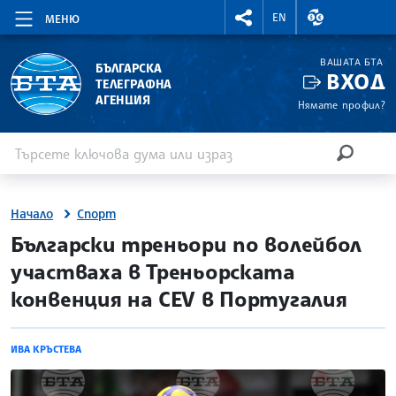
RIGHTMENU.SOCIAL
ВАЛУТНИ КУР
EN
МЕНЮ
ВАШАТА БТА
БЪЛГАРСКА
ВХОД
ТЕЛЕГРАФНА
АГЕНЦИЯ
Нямате профил?
Въведете ключова дума или израз
Търсене
ТЪРСЕН
Начало
Спорт
site.bta
Български треньори по волейбол
участваха в Треньорската
конвенция на CEV в Португалия
ИВА КРЪСТЕВА