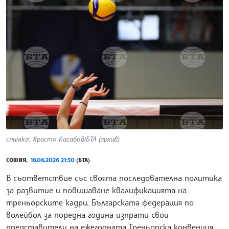
снимка: Христо Касабов/БТА (архив)
СОФИЯ,
16.06.2026 21:30
(БТА)
В съответствие със своята последователна политика
за развитие и повишаване квалификацията на
треньорските кадри, Българската федерация по
волейбол за поредна година изпрати свои
представители на ежегодната Треньорска конвенция