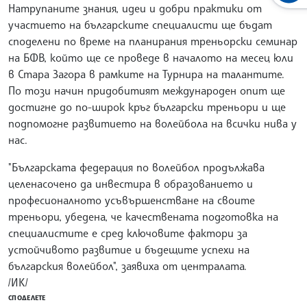
Натрупаните знания, идеи и добри практики от
участието на българските специалисти ще бъдат
споделени по време на планирания треньорски семинар
на БФВ, който ще се проведе в началото на месец юли
в Стара Загора в рамките на Турнира на талантите.
По този начин придобитият международен опит ще
достигне до по-широк кръг български треньори и ще
подпомогне развитието на волейбола на всички нива у
нас.
"Българската федерация по волейбол продължава
целенасочено да инвестира в образованието и
професионалното усъвършенстване на своите
треньори, убедена, че качествената подготовка на
специалистите е сред ключовите фактори за
устойчивото развитие и бъдещите успехи на
българския волейбол", заявиха от централата.
/ИК/
СПОДЕЛЕТЕ