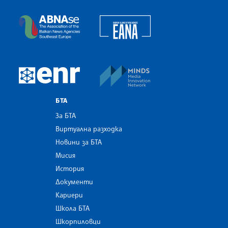
Българска телеграфна агенция
European Alliance of N
The Assocoation of the Balkan News Agencies S
MINDS Media Innovatio
European Newsroom
БТА
За БТА
Виртуална разходка
Новини за БТА
Мисия
История
Документи
Кариери
Школа БТА
Шкорпиловци