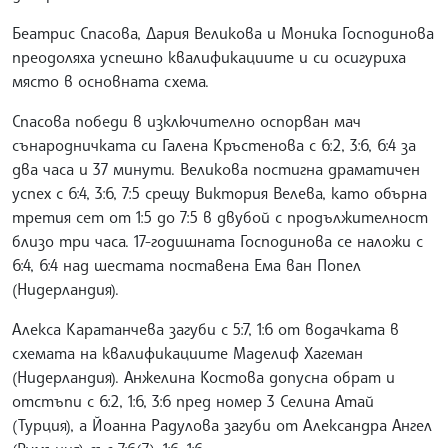
Беатрис Спасова, Дария Великова и Моника Господинова
преодоляха успешно квалификациите и си осигуриха
място в основната схема.
Спасова победи в изключително оспорван мач
сънародничката си Галена Кръстенова с 6:2, 3:6, 6:4 за
два часа и 37 минути. Великова постигна драматичен
успех с 6:4, 3:6, 7:5 срещу Виктория Велева, като обърна
третия сет от 1:5 до 7:5 в двубой с продължителност
близо три часа. 17-годишната Господинова се наложи с
6:4, 6:4 над шестата поставена Ема ван Попел
(Нидерландия).
Алекса Каратанчева загуби с 5:7, 1:6 от водачката в
схемата на квалификациите Маделиф Хагеман
(Нидерландия). Анжелина Костова допусна обрат и
отстъпи с 6:2, 1:6, 3:6 пред номер 3 Селина Атай
(Турция), а Йоанна Радулова загуби от Александра Ангел