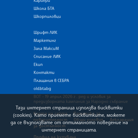
Кариери
Школа БТА
Шкорпиловци
Шрифт ЛИК
Маркетинг
Зала МаксиМ
Списание ЛИК
Екип
Контакти
Плащания в СЕБРА
old.bta.bg
ВОТ - 19 април 2026 г . ред и условия за
предизборната кампания за Народно събрание
Тази интернет страница използва бисквитки
Карта на сайта
Политика за
(cookies). Като приемете бисквитките, можете
поверителност
Общи условия
Декларация
да се възползвате от оптималното поведение на
за достъпност
интернет страницата.
Профил на купувача