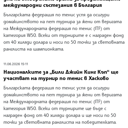
международни състезания в България
Българската федерация по тенис успя да осигури
домакинството на пет турнира за жени от веригата
на Международната федерация по тенис (ITF) от
категория W50. Всеки от турнирите е с награден фонд
от 40 хиляди долара и носи по 50 точки за световната
ранглиста на шампионката.
11.06.2026 15:11
Националките за „Били Джийн Кинг Къп“ ще
участват на турнир по тенис в Хасково
Българската федерация по тенис успя да осигури
домакинството на пет турнира за жени от веригата
на Международната федерация по тенис (ITF) от
категория W50. Всеки от турнирите ще бъде с
награден фонд от 40 хиляди долара и ще носи по 50
точки за световната ранглиста на победителката.