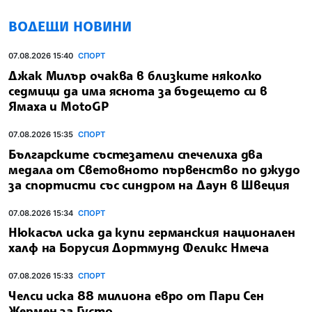
ВОДЕЩИ НОВИНИ
07.08.2026 15:40
СПОРТ
Джак Милър очаква в близките няколко
седмици да има яснота за бъдещето си в
Ямаха и MotoGP
07.08.2026 15:35
СПОРТ
Българските състезатели спечелиха два
медала от Световното първенство по джудо
за спортисти със синдром на Даун в Швеция
07.08.2026 15:34
СПОРТ
Нюкасъл иска да купи германския национален
халф на Борусия Дортмунд Феликс Нмеча
07.08.2026 15:33
СПОРТ
Челси иска 88 милиона евро от Пари Сен
Жермен за Густо