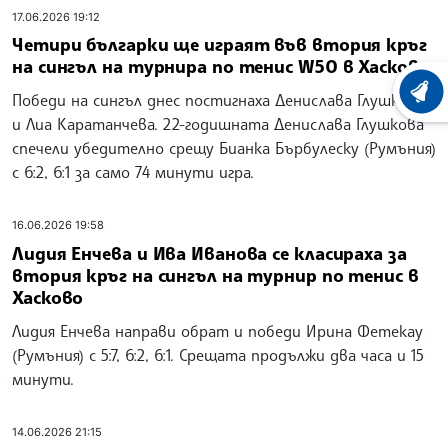
17.06.2026 19:12
Четири българки ще играят във втория кръг
на сингъл на турнира по тенис W50 в Хасково
ХРОНО
Победи на сингъл днес постигнаха Денислава Глушкова
и Лиа Каратанчева. 22-годишната Денислава Глушкова
спечели убедително срещу Бианка Бърбулеску (Румъния)
с 6:2, 6:1 за само 74 минути игра.
16.06.2026 19:58
Лидия Енчева и Ива Иванова се класираха за
втория кръг на сингъл на турнир по тенис в
Хасково
Лидия Енчева направи обрат и победи Ирина Фетекау
(Румъния) с 5:7, 6:2, 6:1. Срещата продължи два часа и 15
минути.
14.06.2026 21:15