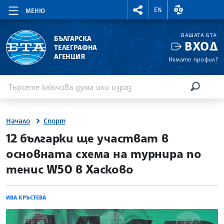
RIGHTMENU.SOCIAL
ВАЛУТНИ КУР
EN
МЕНЮ
ВАШАТА БТА
БЪЛГАРСКА
ВХОД
ТЕЛЕГРАФНА
АГЕНЦИЯ
Нямате профил?
Въведете ключова дума или израз
Търсене
ТЪРСЕН
Начало
Спорт
site.bta
12 българки ще участват в
основната схема на турнира по
тенис W50 в Хасково
ИВА КРЪСТЕВА