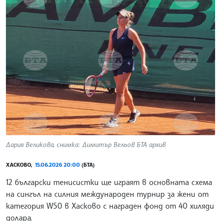
Дария Великова, снимка: Димитър Вельов БТА архив
ХАСКОВО,
15.06.2026 20:00
(БТА)
12 български тенисистки ще играят в основната схема
на сингъл на силния международен турнир за жени от
категория W50 в Хасково с награден фонд от 40 хиляди
долара.