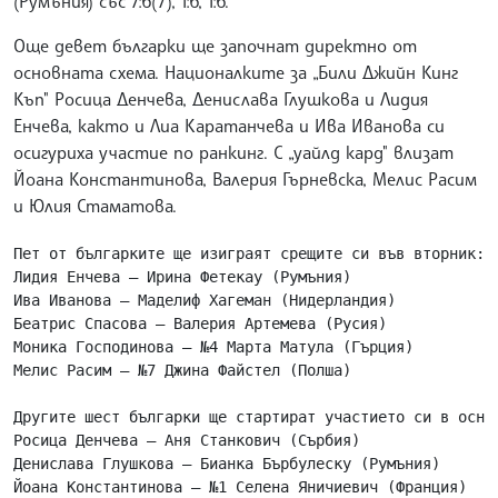
(Румъния) със 7:6(7), 1:6, 1:6.
Още девет българки ще започнат директно от
основната схема. Националките за „Били Джийн Кинг
Къп" Росица Денчева, Денислава Глушкова и Лидия
Енчева, както и Лиа Каратанчева и Ива Иванова си
осигуриха участие по ранкинг. С „уайлд кард" влизат
Йоана Константинова, Валерия Гърневска, Мелис Расим
и Юлия Стаматова.
Пет от българките ще изиграят срещите си във вторник:

Лидия Енчева – Ирина Фетекау (Румъния)

Ива Иванова – Маделиф Хагеман (Нидерландия)

Беатрис Спасова – Валерия Артемева (Русия)

Моника Господинова – №4 Марта Матула (Гърция)

Мелис Расим – №7 Джина Файстел (Полша)

Другите шест българки ще стартират участието си в основ
Росица Денчева – Аня Станкович (Сърбия)

Денислава Глушкова – Бианка Бърбулеску (Румъния)

Йоана Константинова – №1 Селена Яничиевич (Франция)
