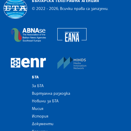
БЪЛГАРСКА ТЕЛЕГРАФНА АГЕНЦИЯ
© 2022 - 2026, Всички права са запазени.
Българска телеграфна агенция
European Alliance of N
The Assocoation of the Balkan News Agencies S
MINDS Media Innovatio
European Newsroom
БТА
За БТА
Виртуална разходка
Новини за БТА
Мисия
История
Документи