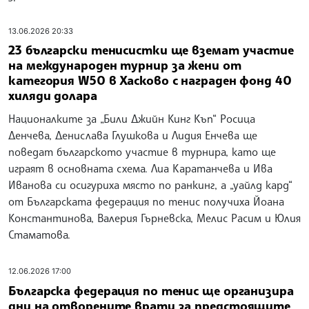
13.06.2026 20:33
23 български тенисистки ще вземат участие
на международен турнир за жени от
категория W50 в Хасково с награден фонд 40
хиляди долара
Националките за „Били Джийн Кинг Къп“ Росица
Денчева, Денислава Глушкова и Лидия Енчева ще
поведат българското участие в турнира, като ще
играят в основната схема. Лиа Каратанчева и Ива
Иванова си осигуриха място по ранкинг, а „уайлд кард“
от Българската федерация по тенис получиха Йоана
Константинова, Валерия Гърневска, Мелис Расим и Юлия
Стаматова.
12.06.2026 17:00
Българска федерация по тенис ще организира
дни на отворените врати за предстоящите