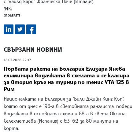
с "уайлд кард" Франческа Паче (Италия).
/ИК/
СПОДЕЛЕТЕ
СВЪРЗАНИ НОВИНИ
13.07.2026 22:17
Първата ракета на България Елизара Янева
елиминира водачката в схемата и се класира
за втория кръг на турнир по тенис УТА 125 в
Рим
Националката на България за "Били Джийн Кинг Къп",
която от днес е 196-а в световната ранглиста, победи
водачката в основната схема и 88-а в света Оксана
Селехметиева (Испания) с 6:3, 6:2 за 80 минути на
корта.