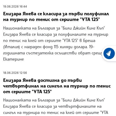
19.06.2026 16:44
Елизара Янева се класира за първи полуфинал
на турнир по тенис от сериите "УТА 125"
Националката на България за "Били Джийн Кинг Къп"
Елизара Янева се класира за полуфиналите на турнир
по тенис на клей от сериите "УТА 125" в Бреша
(Италия) с награден фонд 115 хиляди долара. 19-
годишната състезателка осъществи обрат срещу
ХРОНО
Екатерине
18.06.2026 12:56
Елизара Янева достигна до първи
четвъртфинал на сингъл на турнир по тенис
от сериите "УТА 125"
Националката на България за "Били Джийн Кинг Къп"
Елизара Янева се класира за четвъртфиналите на
сингъл на турнира по тенис на клей от сериите "УТА