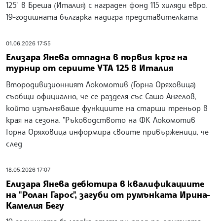
125" в Бреша (Италия) с награден фонд 115 хиляди евро.
19-годишната българка надигра представителката
01.06.2026 17:55
Елизара Янева отпадна в първия кръг на
турнир от сериите УТА 125 в Италия
Втородивизионният Локомотив (Горна Оряховица)
съобщи официално, че се разделя със Сашо Ангелов,
който изпълняваше функциите на старши треньор в
края на сезона. "Ръководството на ФК Локомотив
Горна Оряховица информира своите привърженици, че
след
18.05.2026 17:07
Елизара Янева дебютира в квалификациите
на "Ролан Гарос", загуби от румънката Ирина-
Камелия Бегу