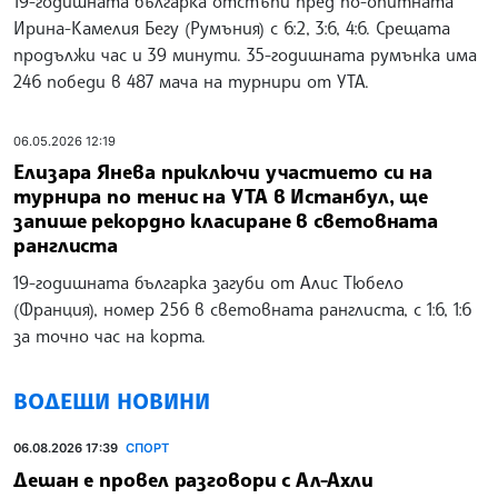
19-годишната българка отстъпи пред по-опитната
Ирина-Камелия Бегу (Румъния) с 6:2, 3:6, 4:6. Срещата
продължи час и 39 минути. 35-годишната румънка има
246 победи в 487 мача на турнири от УТА.
06.05.2026 12:19
Елизара Янева приключи участието си на
турнира по тенис на УТА в Истанбул, ще
запише рекордно класиране в световната
ранглиста
19-годишната българка загуби от Алис Тюбело
(Франция), номер 256 в световната ранглиста, с 1:6, 1:6
за точно час на корта.
ВОДЕЩИ НОВИНИ
06.08.2026 17:39
СПОРТ
Дешан е провел разговори с Ал-Ахли