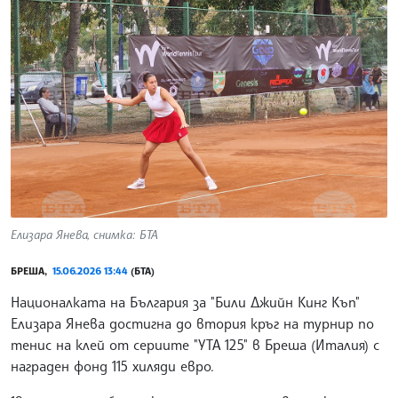
Елизара Янева, снимка: БТА
БРЕША,
15.06.2026 13:44
(БТА)
Националката на България за "Били Джийн Кинг Къп"
Елизара Янева достигна до втория кръг на турнир по
тенис на клей от сериите "УТА 125" в Бреша (Италия) с
награден фонд 115 хиляди евро.