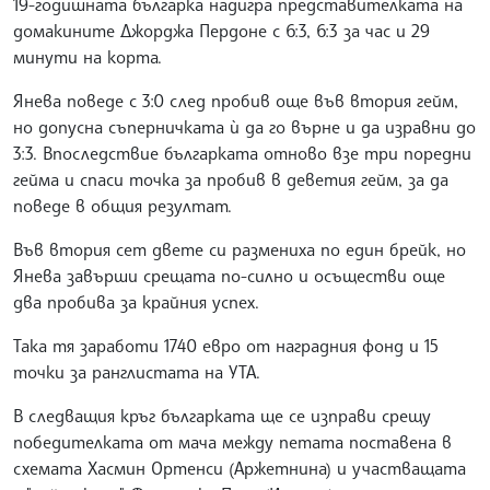
19-годишната българка надигра представителката на
домакините Джорджа Пердоне с 6:3, 6:3 за час и 29
минути на корта.
Янева поведе с 3:0 след пробив още във втория гейм,
но допусна съперничката ѝ да го върне и да изравни до
3:3. Впоследствие българката отново взе три поредни
гейма и спаси точка за пробив в деветия гейм, за да
поведе в общия резултат.
Във втория сет двете си размениха по един брейк, но
Янева завърши срещата по-силно и осъществи още
два пробива за крайния успех.
Така тя заработи 1740 евро от наградния фонд и 15
точки за ранглистата на УТА.
В следващия кръг българката ще се изправи срещу
победителката от мача между петата поставена в
схемата Хасмин Ортенси (Аржетнина) и участващата