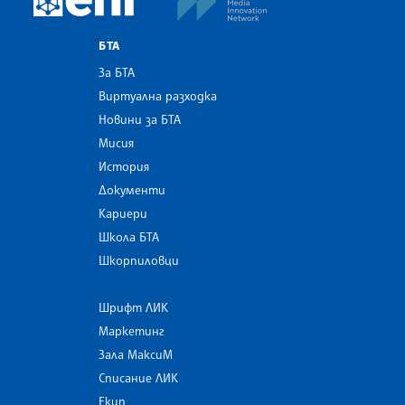
БТА
За БТА
Виртуална разходка
Новини за БТА
Мисия
История
Документи
Кариери
Школа БТА
Шкорпиловци
Шрифт ЛИК
Маркетинг
Зала МаксиМ
Списание ЛИК
Екип