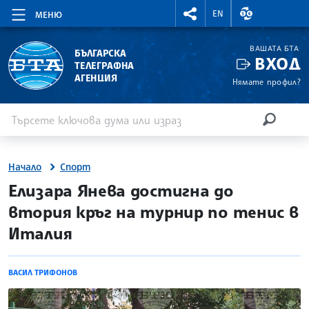
RIGHTMENU.SOCIAL
ВАЛУТНИ КУР
EN
МЕНЮ
ВАШАТА БТА
БЪЛГАРСКА
ВХОД
ТЕЛЕГРАФНА
АГЕНЦИЯ
Нямате профил?
Въведете ключова дума или израз
Търсене
ТЪРСЕН
Начало
Спорт
site.bta
Елизара Янева достигна до
втория кръг на турнир по тенис в
Италия
ВАСИЛ ТРИФОНОВ