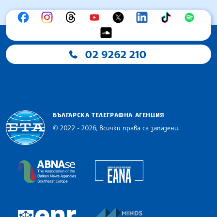
02 9262 210
БЪЛГАРСКА ТЕЛЕГРАФНА АГЕНЦИЯ
© 2022 - 2026, Всички права са запазени.
Българска телеграфна агенция
European Alliance of N
The Assocoation of the Balkan News Agencies S
MINDS Media Innovatio
European Newsroom