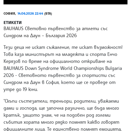
СОФИЯ,
14.06.2026 22:44
(БТА)
ЕТИКЕТИ
BAUHAUS Световно първенство за атлети със
Синдром на Даун – България 2026
Тези деца не искат съжаление, те искат възможност!
Това каза министърът на младежта и спорта Енчо
Керязов по време на официалното откриване на
BAUHAUS Down Syndrome World Championships Bulgaria
2026 - Световното първенство за спортисти със
Синдром на Даун в София, което ще се проведе от
утре до 19 юни.
"Скъпи състезатели, треньори, родители, уважаеми
дами и господа, ще започна различно, ще бъда много
кратък, защото знам, че на подобен род големи
събития хората много рядко помнят какво говорят
официалните лица. Те единствено помнят емоцията,