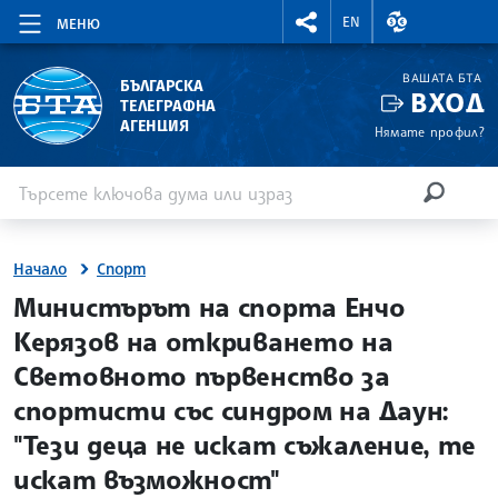
RIGHTMENU.SOCIAL
ВАЛУТНИ КУР
EN
МЕНЮ
ВАШАТА БТА
БЪЛГАРСКА
ВХОД
ТЕЛЕГРАФНА
АГЕНЦИЯ
Нямате профил?
Въведете ключова дума или израз
Търсене
ТЪРСЕН
Начало
Спорт
site.bta
Министърът на спорта Енчо
Керязов на откриването на
Световното първенство за
спортисти със синдром на Даун:
"Тези деца не искат съжаление, те
искат възможност"