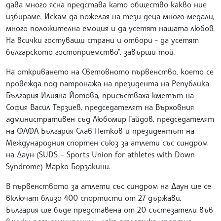
дава много ясна представа като общество какво ние
избираме. Искам да пожелая на тези деца много медали,
много положителна емоция и да усетят нашата любов.
На всички гостуващи страни и отбори - да усетят
българското гостоприемство", завърши той.
На откриването на Световното първенство, което се
провежда под патронажа на президента на Република
България Илияна Йотова, присъстваха кметът на
София Васил Терзиев, председателят на Върховния
административен съд Любомир Гайдов, председателят
на ФАФА България Слав Петков и президентът на
Международния спортен съюз за атлети със синдром
на Даун (SUDS – Sports Union for athletes with Down
Syndrome) Марко Борзакини.
В първенството за атлети със синдром на Даун ще се
включат близо 400 спортисти от 27 държави.
България ще бъде представена от 20 състезатели във