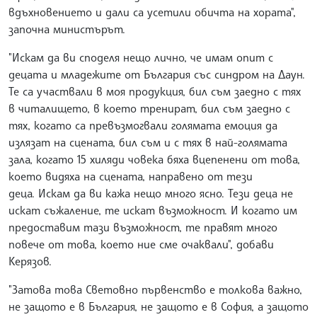
вдъхновението и дали са усетили обичта на хората",
започна министърът.
"Искам да ви споделя нещо лично, че имам опит с
децата и младежите от България със синдром на Даун.
Те са участвали в моя продукция, бил съм заедно с тях
в читалището, в което тренират, бил съм заедно с
тях, когато са превъзмогвали голямата емоция да
излязат на сцената, бил съм и с тях в най-голямата
зала, когато 15 хиляди човека бяха вцепенени от това,
което видяха на сцената, направено от тези
деца. Искам да ви кажа нещо много ясно. Тези деца не
искат съжаление, те искат възможност. И когато им
предоставим тази възможност, те правят много
повече от това, което ние сме очаквали", добави
Керязов.
"Затова това Световно първенство е толкова важно,
не защото е в България, не защото е в София, а защото