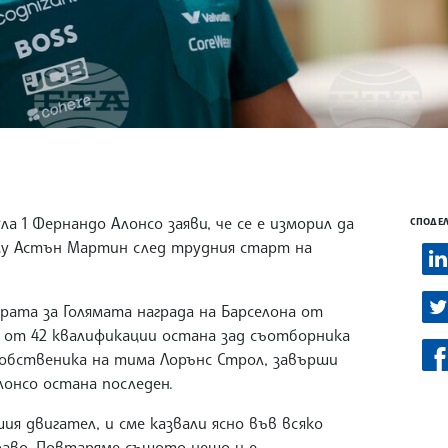
1 Фернандо Алонсо заяви, че се е изморил да
СПОДЕЛ
му Астън Мартин след трудния старт на
рата за Голямата награда на Барселона от
 от 42 квалификации остана зад съотборника
 собственика на тима Лорънс Строл, завърши
лонсо остана последен.
ия двигател, и сме казвали ясно във всяко
драво. Повтаряме същото нещо и е