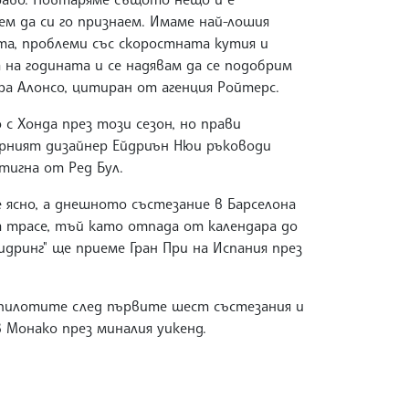
ем да си го признаем. Имаме най-лошия
ята, проблеми със скоростната кутия и
на годината и се надявам да се подобрим
ра Алонсо, цитиран от агенция Ройтерс.
 Хонда през този сезон, но прави
арният дизайнер Ейдриън Нюи ръководи
тигна от Ред Бул.
 ясно, а днешното състезание в Барселона
а трасе, тъй като отпада от календара до
идринг" ще приеме Гран При на Испания през
 пилотите след първите шест състезания и
 Монако през миналия уикенд.