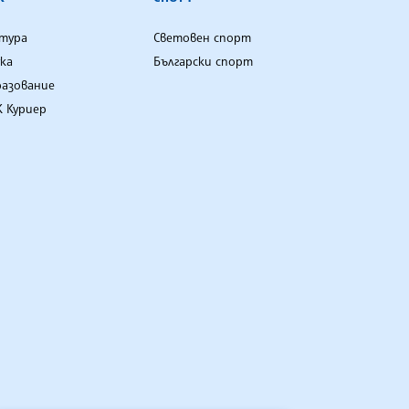
лтура
Световен спорт
ка
Български спорт
разование
 Куриер