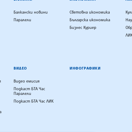
Балкански новини
Световна икономика
Ку
Паралели
Българска икономика
Нау
Бизнес Куриер
Об
ЛИК
ВИДЕО
ИНФОГРАФИКИ
я
Видео емисия
Подкаст БТА Час
Паралели
Подкаст БТА Час ЛИК
а