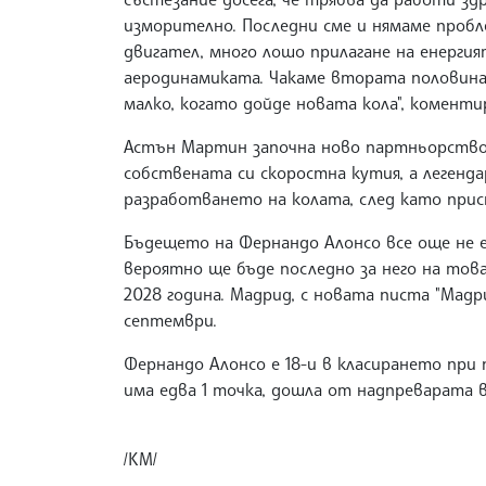
изморително. Последни сме и нямаме пробл
двигател, много лошо прилагане на енерги
аеродинамиката. Чакаме втората половина 
малко, когато дойде новата кола", коменти
Астън Мартин започна ново партньорство с
собствената си скоростна кутия, а легенд
разработването на колата, след като прис
Бъдещето на Фернандо Алонсо все още не е
вероятно ще бъде последно за него на тов
2028 година. Мадрид, с новата писта "Мадр
септември.
Фернандо Алонсо е 18-и в класирането при
има едва 1 точка, дошла от надпреварата в
/КМ/