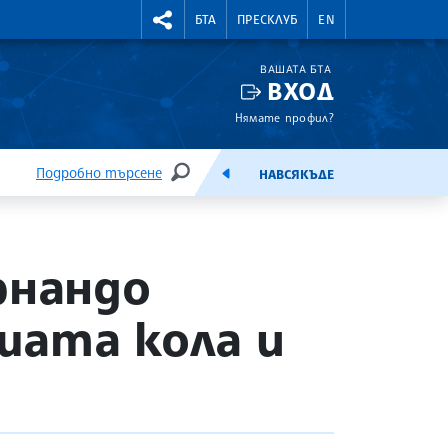
УТНИ КУРСОВЕ
RIGHTMENU.SOCIAL
БТА
ПРЕСКЛУБ
EN
ВАШАТА БТА
ВХОД
Нямате профил?
Подробно търсене
НАВСЯКЪДЕ
ТЪРСЕНЕ
ЕМИСИЯ
рнандо
ошата кола и