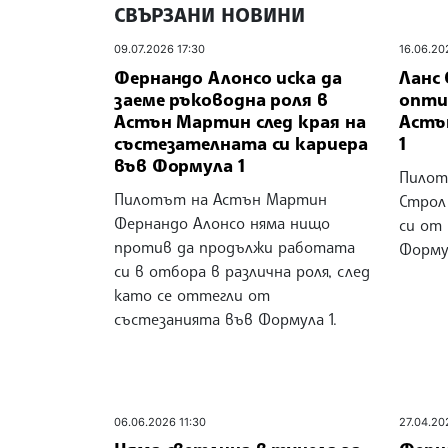
СВЪРЗАНИ НОВИНИ
09.07.2026 17:30
16.06.20
Фернандо Алонсо иска да
Ланс
заеме ръководна роля в
опти
Астън Мартин след края на
Астъ
състезателната си кариера
1
във Формула 1
Пилот
Пилотът на Астън Мартин
Строл
Фернандо Алонсо няма нищо
си от 
против да продължи работата
Формул
си в отбора в различна роля, след
като се оттегли от
състезанията във Формула 1.
06.06.2026 11:30
27.04.20