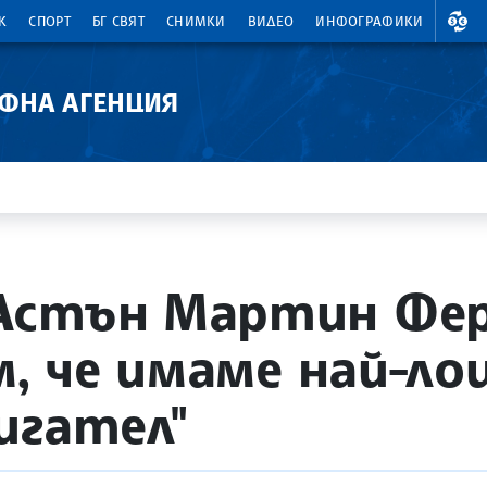
ВАЛ
К
СПОРТ
БГ СВЯТ
СНИМКИ
ВИДЕО
ИНФОГРАФИКИ
АФНА АГЕНЦИЯ
Астън Мартин Фе
м, че имаме най-л
игател"