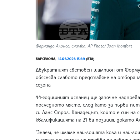
Фернандо Алонсо, снимка: AP Photo/ Joan Monfort
БАРСЕЛОНА,
14.06.2026 13:49
(БТА)
Двукратният световен шампион от Формула 
обяснява слабото представяне на отбора 
сезона.
44-годишният испанец ще започне надпрева
последното място, след като за първи път
си Ланс Строл. Канадецът, който е син на
квалификацията на 21-ва позиция, докато А
"Знаем, че имаме най-лошата кола и най-лош
състезание досега, че трябва да работи з