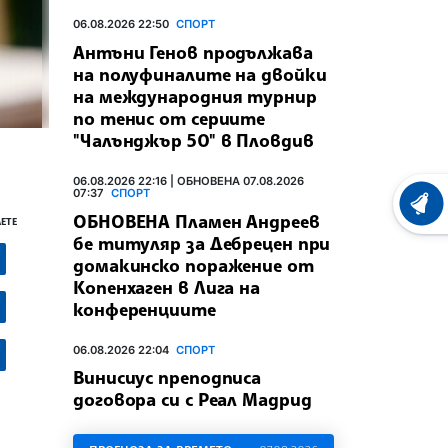
06.08.2026 22:50
СПОРТ
Антъни Генов продължава
на полуфиналите на двойки
на международния турнир
по тенис от сериите
"Чалънджър 50" в Пловдив
06.08.2026 22:16 | ОБНОВЕНА 07.08.2026
07:37
СПОРТ
ХРОНО
ОБНОВЕНА Пламен Андреев
ЕТЕ
бе титуляр за Дебрецен при
домакинско поражение от
Копенхаген в Лига на
конференциите
06.08.2026 22:04
СПОРТ
Винисиус преподписа
договора си с Реал Мадрид