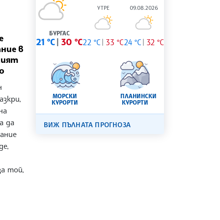
УТРЕ
09.08.2026
БУРГАС
е
21 °C
30 °C
22 °C
33 °C
24 °C
32 °C
ние в
кият
о
н
МОРСКИ
ПЛАНИНСКИ
азкри,
КУРОРТИ
КУРОРТИ
на
а да
ВИЖ ПЪЛНАТА ПРОГНОЗА
зание
де,
за той,