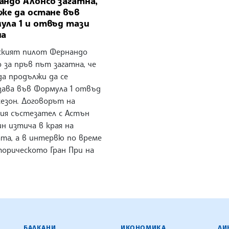
андо Алонсо загатна,
же да остане във
ула 1 и отвъд тази
на
ският пилот Фернандо
 за пръв път загатна, че
да продължи да се
зава във Формула 1 отвъд
езон. Договорът на
ия състезател с Астън
н изтича в края на
ата, а в интервю по време
торическото Гран При на
ЕНЦИЯ
БАЛКАНИ
ИКОНОМИКА
ЛИ