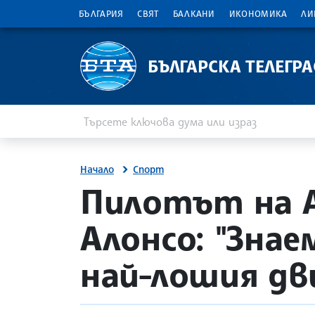
БЪЛГАРИЯ
СВЯТ
БАЛКАНИ
ИКОНОМИКА
ЛИ
БЪЛГАРСКА ТЕЛЕГР
Въведете ключова дума или израз
Търсене
Начало
Спорт
site.bta
Пилотът на 
Алонсо: "Знае
най-лошия дв