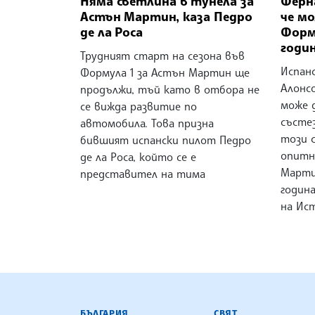
Няма светлина в тунела за
Ферн
Астън Мартин, каза Педро
че мо
де ла Роса
Форм
годи
Трудният старт на сезона във
Испан
Формула 1 за Астън Мартин ще
Алонсо
продължи, тъй като в отбора не
може 
се вижда развитие по
състе
автомобила. Това призна
този с
бившият испански пилот Педро
опитн
де ла Роса, който се е
Марти
представител на тима
годин
на Ис
БЪЛГАРСКА ТЕЛЕГРАФНА АГ
БЪЛГАРИЯ
СВЯТ