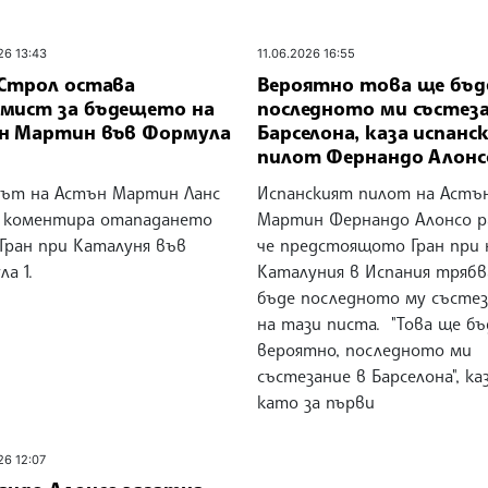
26 13:43
11.06.2026 16:55
 Строл остава
Вероятно това ще бъд
мист за бъдещето на
последното ми състеза
н Мартин във Формула
Барселона, каза испанс
пилот Фернандо Алонс
ът на Астън Мартин Ланс
Испанският пилот на Астъ
 коментира отападането
Мартин Фернандо Алонсо р
Гран при Каталуня във
че предстоящото Гран при 
а 1.
Каталуния в Испания трябв
бъде последното му състе
на тази писта. "Това ще бъ
вероятно, последното ми
състезание в Барселона", ка
като за първи
26 12:07