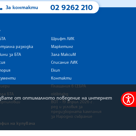
02 9262 210
За контакти
А
БТА
Шрифт ЛИК
туална разходка
Маркетинг
ини за БТА
Зала МаксиМ
rk
сия
Списание ЛИК
тория
Екип
кументи
Контакти
риери
Плащания в СЕБРА
ола БТА
old.bta.bg
олзвате от оптималното поведение на интернет
орпиловци
ВОТ - 19 април 2026 г .
Меню
ред и условия за
за
предизборната кампания
за Народно събрание
достъ
офил на купувача