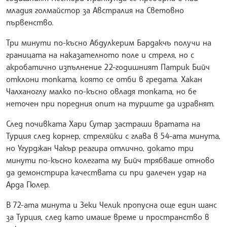
младия голмайстор за Австралия на Световно
първенство.
Три минути по-късно Абдулкерим Бардакчъ получи на
границата на наказателното поле и стреля, но с
акробатично изпълнение 22-годишният Патрик Бийч
отклони топката, която се отби в гредата. Хакан
Чалханоглу малко по-късно овладя топката, но бе
неточен при поредния опит на турците да изравнят.
След почивката Хари Сутар застраши вратата на
Турция след корнер, стреляйки с глава в 54-ата минута,
но Угурджан Чакър реагира отлично, докато три
минути по-късно колегата му Бийч трябваше отново
да демонстрира качествата си при далечен удар на
Арда Гюлер.
В 72-ата минута и Зеки Челик пропусна още един шанс
за Турция, след като имаше време и пространство в