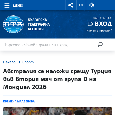
RIGHTMENU.SOCIAL
ВАЛУТНИ КУР
EN
МЕНЮ
ВАШАТА БТА
БЪЛГАРСКА
ВХОД
ТЕЛЕГРАФНА
АГЕНЦИЯ
Нямате профил?
Въведете ключова дума или израз
Търсене
ТЪРСЕН
Начало
Спорт
site.bta
Австралия се наложи срещу Турция
във втория мач от група D на
Мондиал 2026
КРЕМЕНА МЛАДЕНОВА