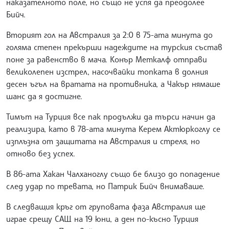
наказателното поле, но също не успя да преодолее
Бийч.
Вторият гол на Австралия за 2:0 в 75-ата минута до
голяма степен прекърши надеждите на турския състав
поне за равенство в мача. Конър Меткалф отправи
великолепен изстрел, насочвайки топката в долния
десен ъгъл на вратата на противника, а Чакър нямаше
шанс да я достигне.
Тимът на Турция все пак продължи да търси начин да
реализира, като в 78-ата минута Керем Актюркоглу се
изплъзна от защитата на Австралия и стреля, но
отново без успех.
В 86-ата Хакан Чалханоглу също бе близо до попадение
след удар по тревата, но Патрик Бийч внимаваше.
В следващия кръг от груповата фаза Австралия ще
играе срещу САЩ на 19 юни, а ден по-късно Турция