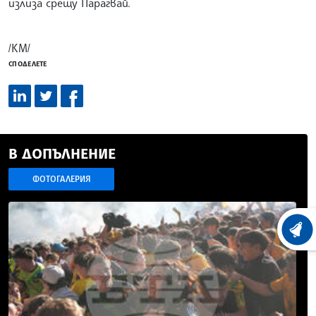
излиза срещу Парагвай.
/КМ/
СПОДЕЛЕТЕ
В ДОПЪЛНЕНИЕ
ФОТОГАЛЕРИЯ
ХРОНО