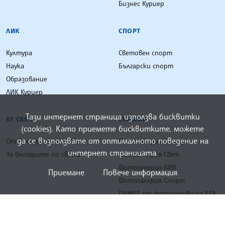
Бизнес Куриер
ЛИК
СПОРТ
Култура
Световен спорт
Наука
Български спорт
Образование
ЛИК Куриер
Тази интернет страница използва бисквитки
БГ СВЯТ
СНИМКИ
(cookies). Като приемете бисквитките, можете
да се възползвате от оптималното поведение на
От българите по света
Фотогалерия България
интернет страницата.
За българите по света
Фотогалерия Свят
Фотогалерия ЛИК
Приемане
Повече информация
Фотогалерия Спорт
ПАМЕТ от фотоархива на БТА
ВИДЕО
ИНФОГРАФИКИ