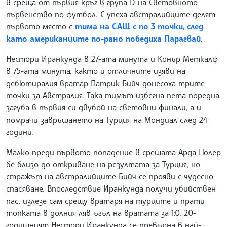
в среща от първия кръг в група D на Световното
първенство по футбол. С упеха австралийците делят
първото място с
тима на САЩ с по 3 точки, след
като американците по-рано победиха Парагвай
.
Нестори Иранкунда в 27-ата минута и Конър Меткалф
в 75-ата минута, както и отличните изяви на
дебютиралия вратар Патрик Бийч донесоха трите
точки за Австралия. Така тимът избегна пета поредна
загуба в първия си двубой на световни финали, а и
помрачи завръщането на Турция на Мондиал след 24
години.
Малко преди първото попадение в срещата Арда Гюлер
бе близо до откриване на резултата за Турция, но
стражът на австралийците Бийч се прояви с чудесно
спасяване. Впоследствие Иранкунда получи убийствен
пас, излезе сам срещу вратаря на турците и прати
топката в долния ляв ъгъл на вратата за 1:0. 20-
годишният Нестори Иранкунда се превърна в най-