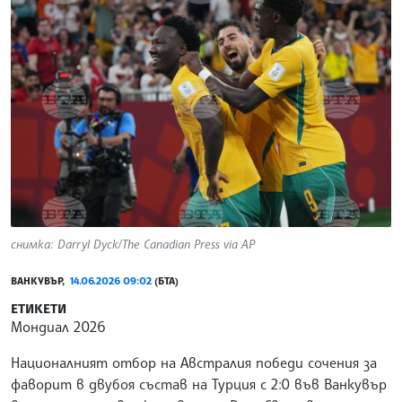
снимка: Darryl Dyck/The Canadian Press via AP
ВАНКУВЪР,
14.06.2026 09:02
(БТА)
ЕТИКЕТИ
Мондиал 2026
Националният отбор на Австралия победи сочения за
фаворит в двубоя състав на Турция с 2:0 във Ванкувър