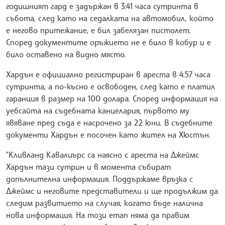
годишният гард е задържан в 3:41 часа сутринта в
събота, след като на седалката на автомобил, който
е негово притежание, е бил забелязан пистолет.
Според документите оръжието не е било в кобур и е
било оставено на видно място.
Хардън е официално регистриран в ареста в 4:57 часа
сутринта, а по-късно е освободен, след като е платил
гаранция в размер на 100 долара. Според информация на
уебсайта на съдебната канцелария, първото му
явяване пред съда е насрочено за 22 юни. В съдебните
документи Хардън е посочен като жител на Хюстън.
"Кливланд Кавалиърс са наясно с ареста на Джеймс
Хардън тази сутрин и в момента събират
допълнителна информация. Поддържаме връзка с
Джеймс и неговите представители и ще продължим да
следим развитието на случая, когато бъде налична
нова информация. На този етап няма да правим