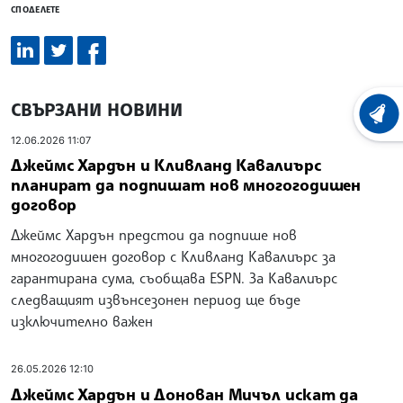
СПОДЕЛЕТЕ
СВЪРЗАНИ НОВИНИ
ХРОНО
12.06.2026 11:07
Джеймс Хардън и Кливланд Кавалиърс
планират да подпишат нов многогодишен
договор
Джеймс Хардън предстои да подпише нов
многогодишен договор с Кливланд Кавалиърс за
гарантирана сума, съобщава ESPN. За Кавалиърс
следващият извънсезонен период ще бъде
изключително важен
26.05.2026 12:10
Джеймс Хардън и Донован Мичъл искат да