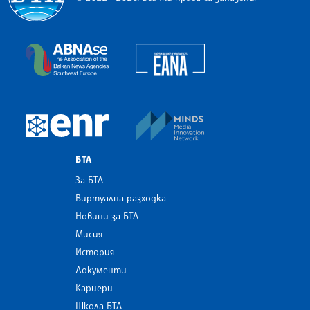
Българска телеграфна агенция
European Alliance of N
The Assocoation of the Balkan News Agencies S
MINDS Media Innovatio
European Newsroom
БТА
За БТА
Виртуална разходка
Новини за БТА
Мисия
История
Документи
Кариери
Школа БТА