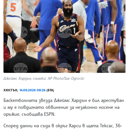
Джеймс Хардън, снимка: AP Photo/Sue Ogrocki
ХЮСТЪН,
14.06.2026 08:26
(БТА)
Баскетболната звезда Джеймс Хардън е бил арестуван
и му е повдигнато обвинение за незаконно носене на
оръжие, съобщава ESPN.
Според данни на съда в окръг Харси в щата Тексас, 36-