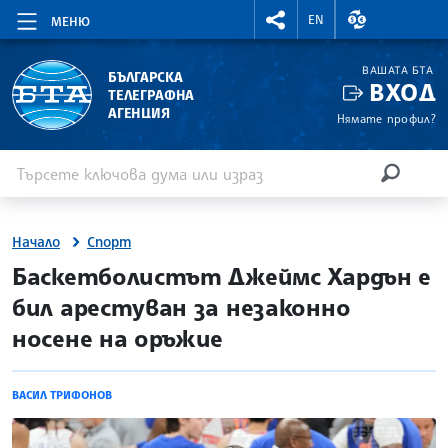
RIGHTMENU.SOCIAL
ВАЛУТНИ КУР
EN
МЕНЮ
ВАШАТА БТА
БЪЛГАРСКА
ВХОД
ТЕЛЕГРАФНА
АГЕНЦИЯ
Нямате профил?
Въведете ключова дума или израз
Търсене
ТЪРСЕН
Начало
Спорт
site.bta
Баскетболистът Джеймс Хардън е
бил арестуван за незаконно
носене на оръжие
ВАСИЛ ТРИФОНОВ