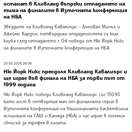
останат в Кливланд въпреки отпадането на
тима на финалите в Източната конференция
на НБА
Звездите на Кливланд Кавалиърс - Донован Мичъл и
Джеймс Хардън, потвърдиха отдадеността си към
клуба след отпадането с 0:4 победи от Ню Йорк Никс
на финалите в Източната конференция на НБА
26.05.2026 08:56
Ню Йорк Никс преодоля Кливланд Кавалиърс и
ще играе във финала на НБА за първи път от
1999 година
Ню Йорк Никс победи Кливланд Кавалиърс със 130:93
като гост в четвъртия мач от финалната серия в
Източната конференция на Националната баскетболна
асоциация на САЩ и Канада (НБА) и ще играе в големия
сблъсък за трофея в лигата