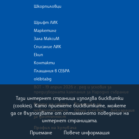
Шкорпиловци
Шрифт ЛИК
Маркетинг
Зала МаксиМ
Списание ЛИК
Екип
Контакти
Плащания в СЕБРА
old.bta.bg
ВОТ - 19 април 2026 г . ред и условия за
предизборната кампания за Народно събрание
Тази интернет страница използва бисквитки
Карта на сайта
Политика за
(cookies). Като приемете бисквитките, можете
поверителност
Общи условия
Декларация
да се възползвате от оптималното поведение на
за достъпност
интернет страницата.
Профил на купувача
Приемане
Повече информация