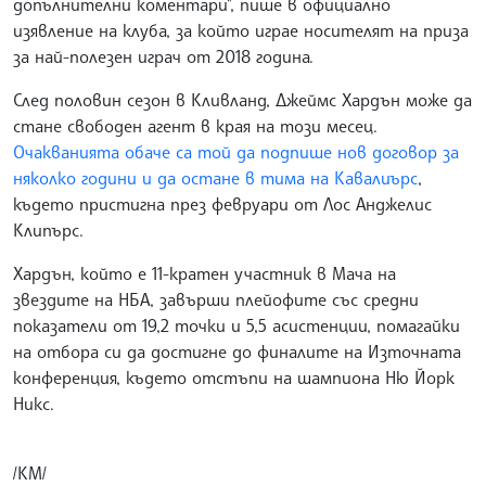
допълнителни коментари", пише в официално
изявление на клуба, за който играе носителят на приза
за най-полезен играч от 2018 година.
След половин сезон в Кливланд, Джеймс Хардън може да
стане свободен агент в края на този месец.
Очакванията обаче са той да подпише нов договор за
няколко години и да остане в тима на Кавалиърс
,
където пристигна през февруари от Лос Анджелис
Клипърс.
Хардън, който е 11-кратен участник в Мача на
звездите на НБА, завърши плейофите със средни
показатели от 19,2 точки и 5,5 асистенции, помагайки
на отбора си да достигне до финалите на Източната
конференция, където отстъпи на шампиона Ню Йорк
Никс.
/КМ/