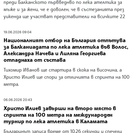
преди Балканското първведнво по лека ателтика за
мъже и за жени, че е доволен, че в състезанията през
уикенда ще участват представители на всичките 22
19.06.2026 09:04
Националният отбор на България отпътува
за Балканиадата по лека атлетика във Волос,
Александра Начева и Лиляна Георгиева
отпаднаха от състава
Тихомир Иванов ще стартира в скока на височина, а
Христо Илиев ще спори за отличията в спринта на 100
метра.
06.06.2026 20:43
Христо Илиев завърши на второ място в
спринта на 100 метра на международен
турнир по лека атлетика в Каламата
Българинът записа време от 10.26 секунди и спечели