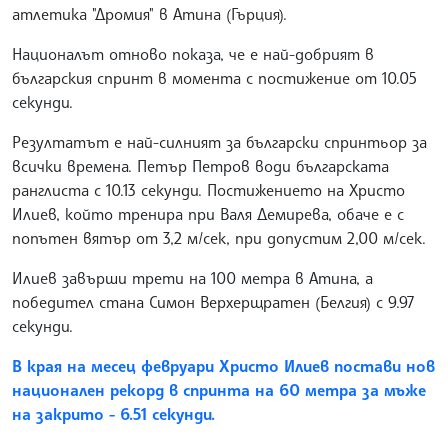
атлетика "Дромия" в Атина (Гърция).
Националът отново показа, че е най-добрият в
българския спринт в момента с постижение от 10.05
секунди.
Резултатът е най-силният за български спринтьор за
всички времена. Петър Петров води българската
ранглиста с 10.13 секунди. Постижението на Христо
Илиев, който тренира при Валя Демирева, обаче е с
попътен вятър от 3,2 м/сек, при допустим 2,00 м/сек.
Илиев завърши трети на 100 метра в Атина, а
победител стана Симон Верхерщратен (Белгия) с 9.97
секунди.
В края на месец февруари Христо Илиев постави нов
национален рекорд в спринта на 60 метра за мъже
на закрито - 6.51 секунди.