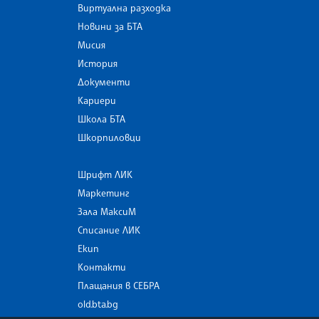
Виртуална разходка
Новини за БТА
Мисия
История
Документи
Кариери
Школа БТА
Шкорпиловци
Шрифт ЛИК
Маркетинг
Зала МаксиМ
Списание ЛИК
Екип
Контакти
Плащания в СЕБРА
old.bta.bg