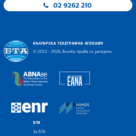
02 9262 210
БЪЛГАРСКА ТЕЛЕГРАФНА АГЕНЦИЯ
© 2022 - 2026, Всички права са запазени.
Българска телеграфна агенция
European Alliance of N
The Assocoation of the Balkan News Agencies S
MINDS Media Innovatio
European Newsroom
БТА
За БТА