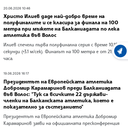
20.06.2026 10:46
Христо Илиев даде най-добро време на
полуфиналите и се класира за финала на 100
метра при мъжете на Балканиадата по лека
атлетика във Волос
Илиев спечели първа полуфинална серия с време 10.18
секунди (+3.1 м/сек). Финалът на 100 метра е от 21:10
ХРОНО
часа.
19.06.2026 16:17
Президентът на Европейската атлетика
Добромир Карамаринов преди Балканиадата
във Волос: "Тук са всичките 22 държави-
членки на Балканската атлетика, което е
показателно за състезанието"
Президентът на Европейската атлетика Добромир
Карамаринов заяви на официалната пресконференция