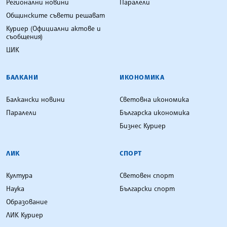
Регионални новини
Паралели
Общинските съвети решават
Куриер (Официални актове и
съобщения)
ЦИК
БАЛКАНИ
ИКОНОМИКА
Балкански новини
Световна икономика
Паралели
Българска икономика
Бизнес Куриер
ЛИК
СПОРТ
Култура
Световен спорт
Наука
Български спорт
Образование
ЛИК Куриер