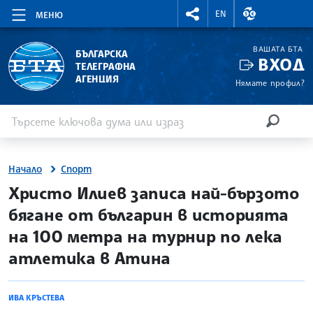
RIGHTMENU.SOCIAL
ВАЛУТНИ КУР
EN
МЕНЮ
ВАШАТА БТА
БЪЛГАРСКА
ВХОД
ТЕЛЕГРАФНА
АГЕНЦИЯ
Нямате профил?
Въведете ключова дума или израз
Търсене
ТЪРСЕН
Начало
Спорт
site.bta
Христо Илиев записа най-бързото
бягане от българин в историята
на 100 метра на турнир по лека
атлетика в Атина
ИВА КРЪСТЕВА