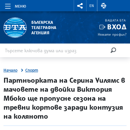
RIGHTMENU.SOCIAL
ВАЛУТНИ КУР
EN
МЕНЮ
ВАШАТА БТА
БЪЛГАРСКА
ВХОД
ТЕЛЕГРАФНА
АГЕНЦИЯ
Нямате профил?
Въведете ключова дума или израз
Търсене
ТЪРСЕН
Начало
Спорт
site.bta
Партньорката на Серина Уилямс в
мачовете на двойки Виктория
Мбоко ще пропусне сезона на
тревни кортове заради контузия
на коляното