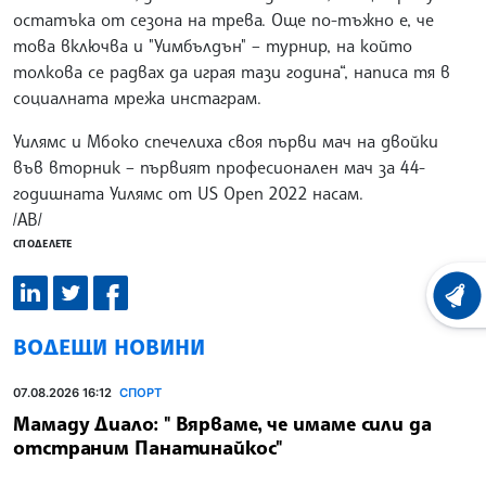
остатъка от сезона на трева. Още по-тъжно е, че
това включва и "Уимбълдън" – турнир, на който
толкова се радвах да играя тази година“, написа тя в
социалната мрежа инстаграм.
Уилямс и Мбоко спечелиха своя първи мач на двойки
във вторник – първият професионален мач за 44-
годишната Уилямс от US Open 2022 насам.
/АВ/
СПОДЕЛЕТЕ
ХРОНО
ВОДЕЩИ НОВИНИ
07.08.2026 16:12
СПОРТ
Мамаду Диало: " Вярваме, че имаме сили да
отстраним Панатинайкос"