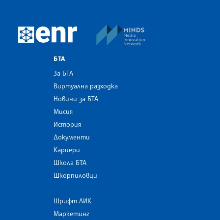
MINDS Media Innovatio
European Newsroom
БТА
За БТА
Виртуална разходка
Новини за БТА
Мисия
История
Документи
Кариери
Школа БТА
Шкорпиловци
Шрифт ЛИК
Маркетинг