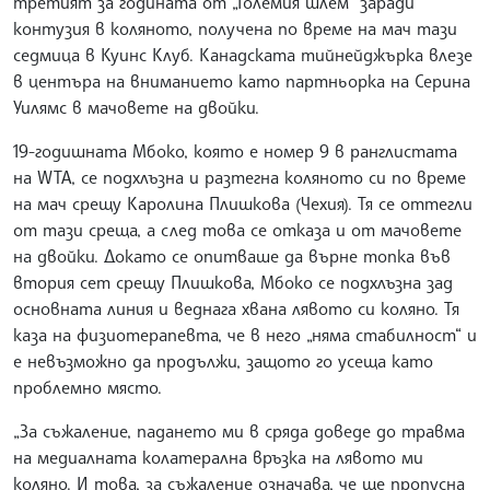
третият за годината от „Големия шлем“ заради
контузия в коляното, получена по време на мач тази
седмица в Куинс Клуб. Канадската тийнейджърка влезе
в центъра на вниманието като партньорка на Серина
Уилямс в мачовете на двойки.
19-годишната Мбоко, която е номер 9 в ранглистата
на WTA, се подхлъзна и разтегна коляното си по време
на мач срещу Каролина Плишкова (Чехия). Тя се оттегли
от тази среща, а след това се отказа и от мачовете
на двойки. Докато се опитваше да върне топка във
втория сет срещу Плишкова, Мбоко се подхлъзна зад
основната линия и веднага хвана лявото си коляно. Тя
каза на физиотерапевта, че в него „няма стабилност“ и
е невъзможно да продължи, защото го усеща като
проблемно място.
„За съжаление, падането ми в сряда доведе до травма
на медиалната колатерална връзка на лявото ми
коляно. И това, за съжаление означава, че ще пропусна