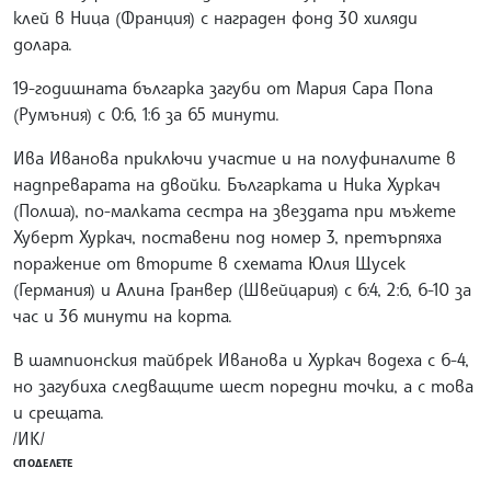
клей в Ница (Франция) с награден фонд 30 хиляди
долара.
19-годишната българка загуби от Мария Сара Попа
(Румъния) с 0:6, 1:6 за 65 минути.
Ива Иванова приключи участие и на полуфиналите в
надпреварата на двойки. Българката и Ника Хуркач
(Полша), по-малката сестра на звездата при мъжете
Хуберт Хуркач, поставени под номер 3, претърпяха
поражение от вторите в схемата Юлия Щусек
(Германия) и Алина Гранвер (Швейцария) с 6:4, 2:6, 6-10 за
час и 36 минути на корта.
В шампионския тайбрек Иванова и Хуркач водеха с 6-4,
но загубиха следващите шест поредни точки, а с това
и срещата.
/ИК/
СПОДЕЛЕТЕ