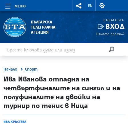
RIGHTMENU.SOCIAL
ВАЛУТНИ КУР
EN
МЕНЮ
ВАШАТА БТА
БЪЛГАРСКА
ВХОД
ТЕЛЕГРАФНА
АГЕНЦИЯ
Нямате профил?
Въведете ключова дума или израз
Търсене
ТЪРСЕН
Начало
Спорт
site.bta
Ива Иванова отпадна на
четвъртфиналите на сингъл и на
полуфиналите на двойки на
турнир по тенис в Ница
ИВА КРЪСТЕВА