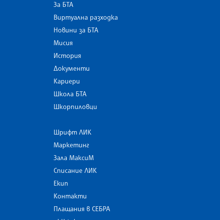
За БТА
Виртуална разходка
Новини за БТА
Мисия
История
Документи
Кариери
Школа БТА
Шкорпиловци
Шрифт ЛИК
Маркетинг
Зала МаксиМ
Списание ЛИК
Екип
Контакти
Плащания в СЕБРА