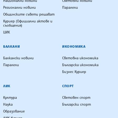
Национални новини
Световни новини
Регионални новини
Паралели
Общинските съвети решават
Куриер (Официални актове и
съобщения)
ЦИК
БАЛКАНИ
ИКОНОМИКА
Балкански новини
Световна икономика
Паралели
Българска икономика
Бизнес Куриер
ЛИК
СПОРТ
Култура
Световен спорт
Наука
Български спорт
Образование
ЛИК Куриер