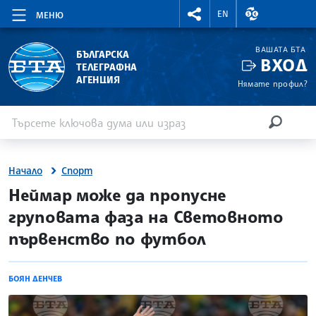
RIGHTMENU.SOCIAL
ВАЛУТНИ КУР
EN
МЕНЮ
ВАШАТА БТА
БЪЛГАРСКА
ВХОД
ТЕЛЕГРАФНА
АГЕНЦИЯ
Нямате профил?
Въведете ключова дума или израз
Търсене
ТЪРСЕН
Начало
Спорт
site.bta
Неймар може да пропусне
груповата фаза на Световното
първенство по футбол
БОЯН ДЕНЧЕВ