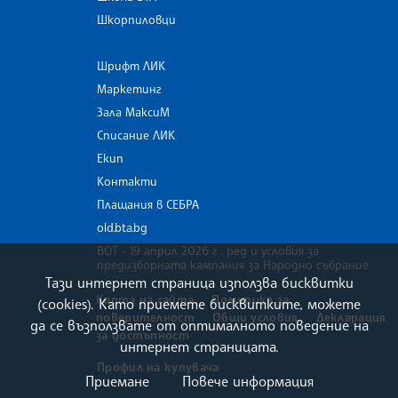
Шкорпиловци
Шрифт ЛИК
Маркетинг
Зала МаксиМ
Списание ЛИК
Екип
Контакти
Плащания в СЕБРА
old.bta.bg
ВОТ - 19 април 2026 г . ред и условия за
предизборната кампания за Народно събрание
Тази интернет страница използва бисквитки
Карта на сайта
Политика за
(cookies). Като приемете бисквитките, можете
поверителност
Общи условия
Декларация
да се възползвате от оптималното поведение на
за достъпност
интернет страницата.
Профил на купувача
Приемане
Повече информация