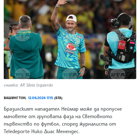
снимка: АР, Silvia Izquierdo
ВАШИНГТОН,
12.06.2026 17:15
(БТА)
Бразилският нападател Неймар може да пропусне
мачовете от груповата фаза на Световното
първенство по футбол, според журналиста от
Teledeporte Нико Диас Менендес.