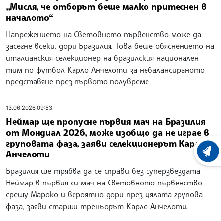
„Мисля, че отборът беше малко притеснен в
началото“
Напрежението на Световното първенство може да
засегне всеки, дори Бразилия. Това беше обяснението на
италианския селекционер на бразилския национален
тим по футбол Карло Анчелоти за небалансираното
представяне през първото полувреме
13.06.2026 09:53
Неймар ще пропусне първия мач на Бразилия
от Мондиал 2026, може изобщо да не играе в
груповата фаза, заяви селекционерът Карло
Анчелоти
ХРОНО
Бразилия ще трябва да се справи без суперзвездата
Неймар в първия си мач на Световното първенство
срещу Мароко и вероятно дори през цялата групова
фаза, заяви старши треньорът Карло Анчелоти.