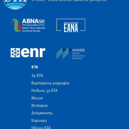
Българска телеграфна агенция
European Alliance of N
The Assocoation of the Balkan News Agencies S
MINDS Media Innovatio
European Newsroom
БТА
За БТА
Виртуална разходка
Новини за БТА
Мисия
История
Документи
Кариери
Школа БТА