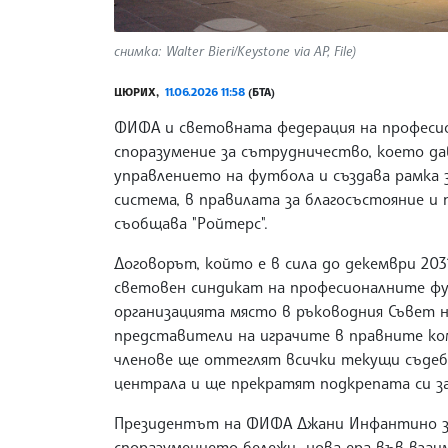
снимка: Walter Bieri/Keystone via AP, File)
ЦЮРИХ,
11.06.2026 11:58
(БТА)
ФИФА и световната федерация на профес
споразумение за сътрудничество, което да
управлението на футбола и създава рамка 
система, в правилата за благосъстояние и
съобщава "Ройтерс".
Договорът, който е в сила до декември 20
световен синдикат на професионалните ф
организацията място в ръководния Съвет на
представители на играчите в правните к
членове ще оттеглят всички текущи съде
централа и ще прекратят подкрепата си за
Президентът на ФИФА Джани Инфантино зая
споразумението бележи „нова ера във вз