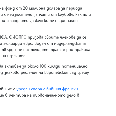
а фонд от 20 милиона долара за периода
чи с неизплатени заплати от клубове, както и
лни стандарти за женските национални
ИФА, ФИФПРО призова своите членове да се
а милиарди евро, воден от нидерландската
о се твърди, че настоящите трансферни правила
 на играчите.
а активен за около 100 хиляди потенциално
д знаково решение на Европейския съд срещу
ви, че е
уреден спора с бившия френски
ше в центъра на първоначалното дело в