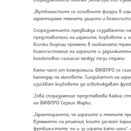
„Футболистите се основните фигури в игра
гарантираме тяхната защита и благосъстоя
Споразумението предвижда създаването на
представители на играчите, клубовете и о
всички бъдещи промени в глобалната тран
благосъстояние на играчите и задължител
колективно съгласие между тези страни.
Като част от компромиса, ФИФПРО се съгл
календар на мачовете. Синдикатът на игра
изискват клубовете да освобождават футб
„Това споразумение представлява важна ст
на ФИФПРО Серхио Марки.
„Гарантирането, че играчите и техните пр
вземането на решения, които засягат карие
футболистите, но и за играта като цяло.“,