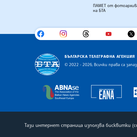
ПАМЕТ от фотоархив
на БТА
БЪЛГАРСКА ТЕЛЕГРАФНА АГЕНЦИЯ
© 2022 - 2026, Всички права са запаз
Българска телеграфна агенция
Europe
The Assocoation of the Balkan
Тази интернет страница използва бисквитки (