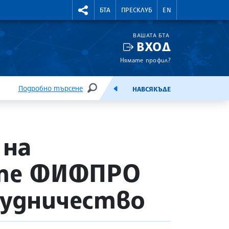
УТНИ КУРСОВЕ
RIGHTMENU.SOCIAL
БТА
ПРЕСКЛУБ
EN
ВАШАТА БТА
ВХОД
Нямате профил?
Подробно търсене
НАВСЯКЪДЕ
ТЪРСЕНЕ
ЕМИСИЯ
 на
ите ФИФПРО
рудничество