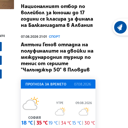
Националният отбор по
волейбол за юноши до 17
години се класира за финала
на Балканиадата в Албания
ХРОНО
ЕТЕ
07.08.2026 21:01
СПОРТ
Антъни Генов отпадна на
полуфиналите на двойки на
международния турнир по
тенис от сериите
"Чалънджър 50" в Пловдив
ПРОГНОЗА ЗА ВРЕМЕТО
07.08.2026
УТРЕ
09.08.2026
СОФИЯ
18 °C
35 °C
19 °C
34 °C
15 °C
30 °C