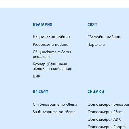
БЪЛГАРСКА ТЕЛЕГРАФНА АГ
БЪЛГАРИЯ
СВЯТ
Национални новини
Световни новини
Регионални новини
Паралели
Общинските съвети
решават
Куриер (Официални
актове и съобщения)
ЦИК
БГ СВЯТ
СНИМКИ
От българите по света
Фотогалерия Българи
За българите по света
Фотогалерия Свят
Фотогалерия ЛИК
Фотогалерия Спорт