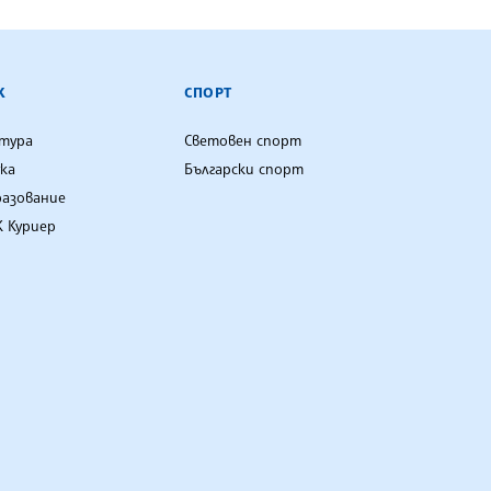
К
СПОРТ
лтура
Световен спорт
ка
Български спорт
разование
 Куриер