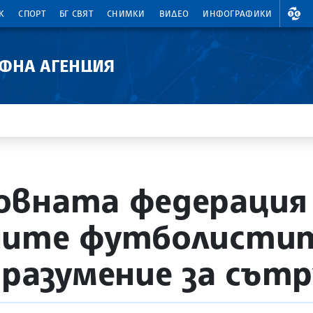
ВАЛ
К
СПОРТ
БГ СВЯТ
СНИМКИ
ВИДЕО
ИНФОГРАФИКИ
АФНА АГЕНЦИЯ
овната федерация
ните футболист
оразумение за сът