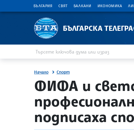
БЪЛГАРИЯ
СВЯТ
БАЛКАНИ
ИКОНОМИКА
ЛИ
БЪЛГАРСКА ТЕЛЕГР
Въведете ключова дума или израз
Търсене
Начало
Спорт
site.bta
ФИФА и свет
професионал
подписаха сп