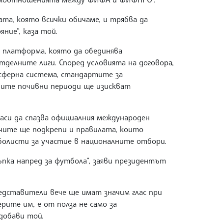
та, която всички обичаме, и трябва да
ние“, каза той.
 платформа, която да обединява
тделните лиги. Според условията на договора,
сферна система, стандартите за
ните почивни периоди ще изискват
аси да спазва официалния международен
чите ще подкрепи и правилата, които
олисти за участие в националните отбори.
ъпка напред за футбола“, заяви президентът
едставители вече ще имат значим глас при
рите им, е от полза не само за
 добави той.