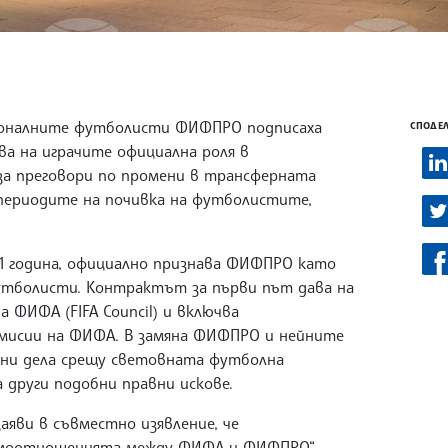
ионалните футболисти ФИФПРО подписаха
СПОДЕЛ
ва на играчите официална роля в
за преговори по промени в трансферната
 периодите на почивка на футболистите,
31 година, официално признава ФИФПРО като
утболисти. Контрактът за първи път дава на
 ФИФА (FIFA Council) и включва
омисии на ФИФА. В замяна ФИФПРО и нейните
бни дела срещу световната футболна
 други подобни правни искове.
ви в съвместно изявление, че
аимоотношенията между ФИФА и ФИФПРО“.