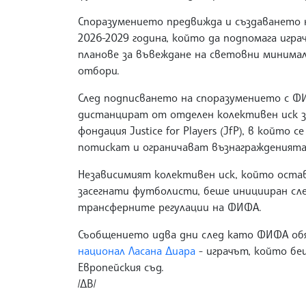
Споразумението предвижда и създаването н
2026-2029 година, който да подпомага игра
планове за въвеждане на световни минима
отбори.
След подписването на споразумението с Ф
дистанцират от отделен колективен иск з
фондация Justice for Players (JfP), в койт
потискат и ограничават възнагражденията
Независимият колективен иск, който остав
засегнати футболисти, беше иницииран сле
трансферните регулации на ФИФА.
Съобщението идва дни след като ФИФА обя
национал Ласана Диара
- играчът, който бе
Европейския съд.
/ДВ/