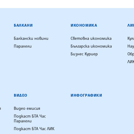
ЕНЦИЯ
БАЛКАНИ
ИКОНОМИКА
ЛИ
Балкански новини
Световна икономика
Ку
Паралели
Българска икономика
Нау
Бизнес Куриер
Об
ЛИК
ВИДЕО
ИНФОГРАФИКИ
я
Видео емисия
Подкаст БТА Час
Паралели
Подкаст БТА Час ЛИК