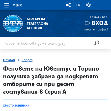
RIGHTMENU.SOCIAL
ВАЛУТНИ КУР
EN
МЕНЮ
ВАШАТА БТА
БЪЛГАРСКА
ВХОД
ТЕЛЕГРАФНА
АГЕНЦИЯ
Нямате профил?
Въведете ключова дума или израз
Търсене
ТЪРСЕН
Начало
Спорт
site.bta
Феновете на Ювентус и Торино
получиха забрана да подкрепят
отборите си при десет
гостувания в Серия А
ХРИСТО БОНИНСКИ