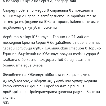
в последния кръг на Серия А, предаде АФП.
Според повечето медии в страната вътрешният
министър е наредил затварянето на трибуните за
гости за тифозите на Юве и Торино, както и не им е
позволено да купуват билети.
Дербито между Ювентус и Торино на 24 май от
последния кръг на Серия А бе забавено с повече от час
заради сблъсъци извън Олимпийския стадион в Торино.
Един привърженик на Ювентус получи тежки удари в
главата и бе хоспитализиран. Той бе изписан от
болницата едва вчера.
Феновете на Ювентус обвиниха полицията, че и
използвала сълзотворен газ директно срещу хората,
като оттам е дошъл и проблемът с ранения
привърженик. Прокуратурата започна разследване на
случая.
/ХБ/