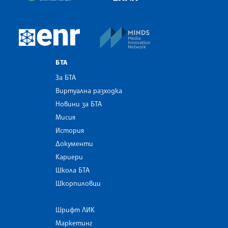
MINDS Media Innovatio
European Newsroom
БТА
За БТА
Виртуална разходка
Новини за БТА
Мисия
История
Документи
Кариери
Школа БТА
Шкорпиловци
Шрифт ЛИК
Маркетинг