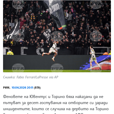
Снимка: Fabio Ferrari/LaPresse via AP
РИМ,
10.06.2026 20:11
(БТА)
Феновете на Ювентус и Торино бяха наказани да не
пътуват за десет гостувания на отборите си заради
инцидентите, които се случиха на дербито на Торино