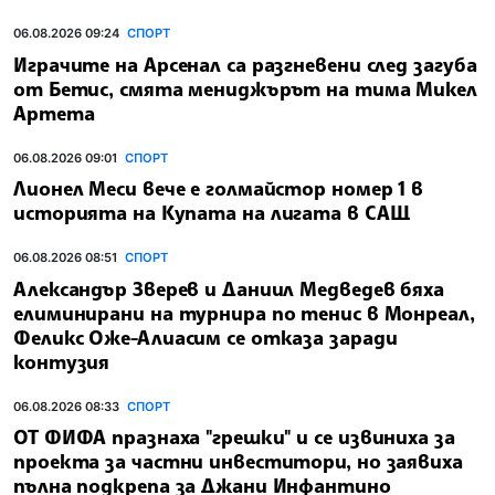
06.08.2026 09:24
СПОРТ
Играчите на Арсенал са разгневени след загуба
от Бетис, смята мениджърът на тима Микел
Артета
06.08.2026 09:01
СПОРТ
Лионел Меси вече е голмайстор номер 1 в
историята на Купата на лигата в САЩ
06.08.2026 08:51
СПОРТ
Александър Зверев и Даниил Медведев бяха
елиминирани на турнира по тенис в Монреал,
Феликс Оже-Алиасим се отказа заради
контузия
06.08.2026 08:33
СПОРТ
ОТ ФИФА празнаха "грешки" и се извиниха за
проекта за частни инвеститори, но заявиха
пълна подкрепа за Джани Инфантино