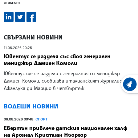
СПОДЕЛЕТЕ
СВЪРЗАНИ НОВИНИ
11.06.2026 20:25
Ювентус се разделя със своя генерален
мениджър Дамиен Комоли
Ювентус ще се раздели с генералния си мениджър
Дамиен Комоли, съобщава италианският журналист
ХРОНО
Джанлука ди Марцио в четвъртък.
ВОДЕЩИ НОВИНИ
06.08.2026 09:48
СПОРТ
Евертън привлече датския национален халф
на Арсенал Кристиан Ньоргор