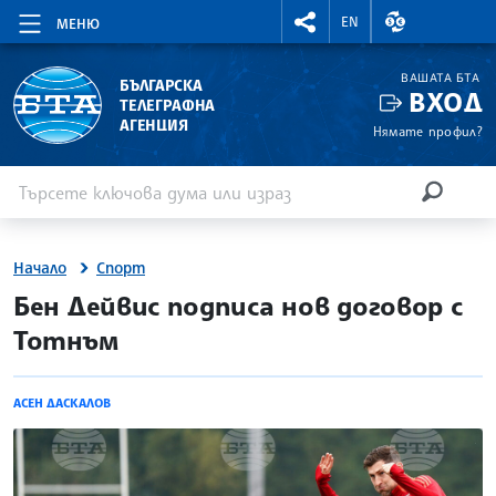
RIGHTMENU.SOCIAL
ВАЛУТНИ КУР
EN
МЕНЮ
ВАШАТА БТА
БЪЛГАРСКА
ВХОД
ТЕЛЕГРАФНА
АГЕНЦИЯ
Нямате профил?
Въведете ключова дума или израз
Търсене
ТЪРСЕН
Начало
Спорт
site.bta
Бен Дейвис подписа нов договор с
Тотнъм
АСЕН ДАСКАЛОВ