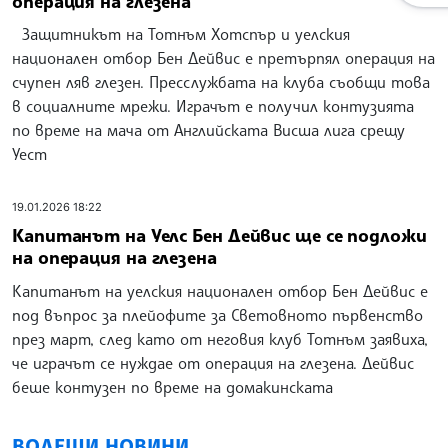
операция на глезена
Защитникът на Тотнъм Хотспър и уелския
национален отбор Бен Дейвис е претърпял операция на
счупен ляв глезен. Пресслужбата на клуба съобщи това
в социалните мрежи. Играчът е получил контузията
по време на мача от Английската Висша лига срещу
Уест
19.01.2026 18:22
Капитанът на Уелс Бен Дейвис ще се подложи
на операция на глезена
Капитанът на уелския национален отбор Бен Дейвис е
под въпрос за плейофите за Световното първенство
през март, след като от неговия клуб Тотнъм заявиха,
че играчът се нуждае от операция на глезена. Дейвис
беше контузен по време на домакинската
ВОДЕЩИ НОВИНИ