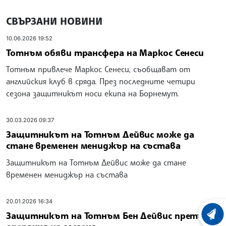
СВЪРЗАНИ НОВИНИ
10.06.2026 19:52
Тотнъм обяви трансфера на Маркос Сенеси
Тотнъм привлече Маркос Сенеси, съобщават от
английския клуб в сряда. През последните четири
сезона защитникът носи екипа на Борнемут.
30.03.2026 09:37
Защитникът на Тотнъм Дейвис може да
стане временен мениджър на състава
Защитникът на Тотнъм Дейвис може да стане
временен мениджър на състава
20.01.2026 16:34
Защитникът на Тотнъм Бен Дейвис претърпя
ХРОНО