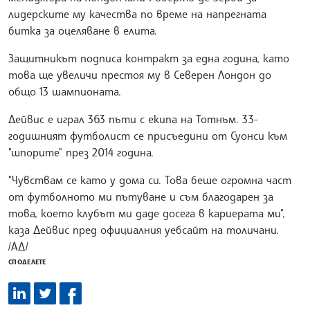
лидерските му качества по време на напрегната
битка за оцеляване в елита.
Защитникът подписа контракт за една година, като
това ще увеличи престоя му в Северен Лондон до
общо 13 шампионата.
Дейвис е играл 363 пъти с екипа на Тотнъм. 33-
годишният футболист се присъедини от Суонси към
"шпорите" през 2014 година.
"Чувствам се като у дома си. Това беше огромна част
от футболното ми пътуване и съм благодарен за
това, което клубът ми даде досега в кариерата ми",
каза Дейвис пред официалния уебсайт на толичани.
/АД/
СПОДЕЛЕТЕ