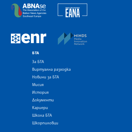
European Alliance of N
The Assocoation of the Balkan News Agencies S
MINDS Media Innovatio
European Newsroom
БТА
За БТА
Виртуална разходка
Новини за БТА
Мисия
История
Документи
Кариери
Школа БТА
Шкорпиловци