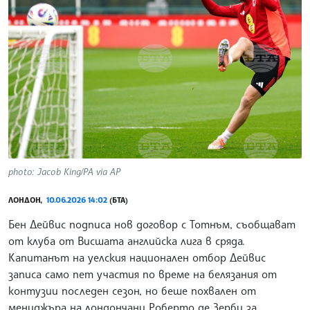
photo: Jacob King/PA via AP
ЛОНДОН,
10.06.2026 14:02
(БТА)
Бен Дейвис подписа нов договор с Тотнъм, съобщават
от клуба от Висшата английска лига в сряда.
Капитанът на уелския национален отбор Дейвис
записа само пет участия по време на белязания от
контузии последен сезон, но беше похвален от
мениджъра на лондончани Роберто де Зерби за