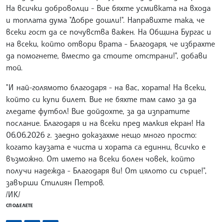
На всички доброволци - Вие бяхте усмивката на входа
и топлата дума "Добре дошли!". Направихте така, че
всеки гост да се почувства важен. На Община Бургас и
на всеки, който отвори врата - Благодаря, че избрахте
да помогнете, вместо да стоите отстрани!", добави
той.
"И най-голямото благодаря - на вас, хората! На всеки,
който си купи билет. Вие не бяхте там само за да
гледате футбол! Вие дойдохте, за да изпратите
послание. Благодаря и на всеки пред малкия екран! На
06.06.2026 г. заедно доказахме нещо много просто:
когато каузата е чиста и хората са единни, всичко е
възможно. От името на всеки болен човек, който
получи надежда - Благодаря ви! От цялото си сърце!",
завърши Стилиян Петров.
/ИК/
СПОДЕЛЕТЕ