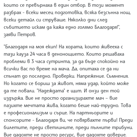
които се превърнаха в един отбор. В този момент
разбрах - всеки месец подготовка, всяка безсънна нощ,
всеки детайл си струваше. Няколко дни след
събитието искам да кажа едно голямо Благодаря!",
заяви Петров.
"Благодаря на моя екип! На хората, които живееха с
тази кауза 24 часа в денонощието. Които решаваха
проблеми в 3 часа сутринта, за да бъде спокойно на
всички вас по време на мача. Да, опитаха се да ни
спънат до последно. Проверки. Напрежение. Съмнения.
Но когато се бориш за живот, няма удар, който може
да те повали. "Надеждата" е щит. И онзи ден той
издържа. Вие не просто организирахте мач – вие
пазихте мечтата жива, когато беше най-трудно. Това
е професионализъм и сърце. На партньорите и
спонсорите - Благодаря ви, че повярвахте първи! Преди
билетите, преди светлините, преди пълните трибуни.
Вие дадохте не просто ресурс, вие дадохте доверие.