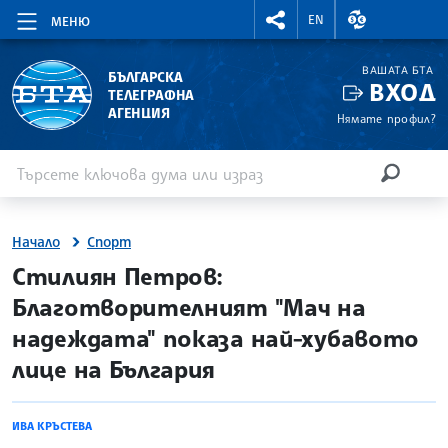
RIGHTMENU.SOCIAL
ВАЛУТНИ КУР
EN
МЕНЮ
ВАШАТА БТА
БЪЛГАРСКА
ВХОД
ТЕЛЕГРАФНА
АГЕНЦИЯ
Нямате профил?
Въведете ключова дума или израз
Търсене
ТЪРСЕН
Начало
Спорт
site.bta
Стилиян Петров:
Благотворителният "Мач на
надеждата" показа най-хубавото
лице на България
ИВА КРЪСТЕВА