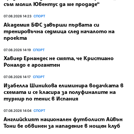
съм молил Ювентус да ме продаде“
07.08.2026 14:23
СПОРТ
Академия БФС завърши първата си
тренировъчна седмица след началото на
проекта
07.08.2026 14:19
СПОРТ
Хавиер Ернандес не смята, че Кристиано
Роналдо е арогантен
07.08.2026 14:17
СПОРТ
Изабелла Шиникова елиминира водачката в
схемата и се класира за полуфиналите на
турнир по тенис в Испания
07.08.2026 14:04
СПОРТ
Английският национален футболист Айвън
Тони бе обвинен за нападение в нощен клуб