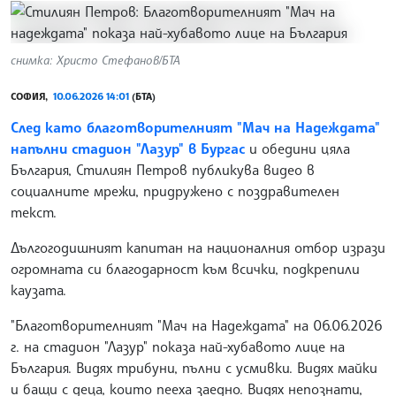
снимка: Христо Стефанов/БТА
СОФИЯ,
10.06.2026 14:01
(БТА)
След като благотворителният "Мач на Надеждата"
напълни стадион "Лазур" в Бургас
и обедини цяла
България, Стилиян Петров публикува видео в
социалните мрежи, придружено с поздравителен
текст.
Дългогодишният капитан на националния отбор изрази
огромната си благодарност към всички, подкрепили
каузата.
"Благотворителният "Мач на Надеждата" на 06.06.2026
г. на стадион "Лазур" показа най-хубавото лице на
България. Видях трибуни, пълни с усмивки. Видях майки
и бащи с деца, които пееха заедно. Видях непознати,