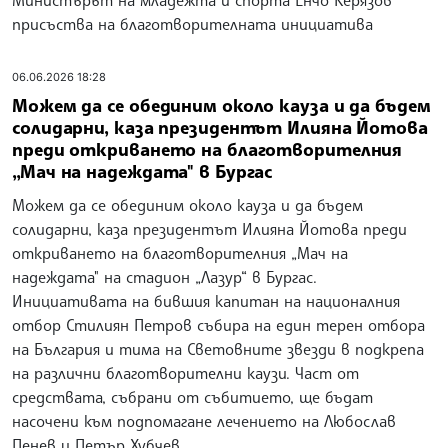
Министърът на младежта и спорта Енчо Керязов
присъства на благотворителната инициатива
06.06.2026 18:28
Можем да се обединим около кауза и да бъдем
солидарни, каза президентът Илияна Йотова
преди откриването на благотворителния
„Мач на надеждата" в Бургас
Можем да се обединим около кауза и да бъдем
солидарни, каза президентът Илияна Йотова преди
откриването на благотворителния „Мач на
надеждата" на стадион „Лазур“ в Бургас.
Инициативата на бившия капитан на националния
отбор Стилиян Петров събира на един терен отбора
на България и тима на Световните звезди в подкрепа
на различни благотворителни каузи. Част от
средствата, събрани от събитието, ще бъдат
насочени към подпомагане лечението на Любослав
Пенев и Петър Хубчев.