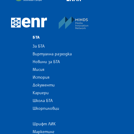
MINDS Media Innovatio
European Newsroom
БТА
За БТА
Виртуална разходка
Новини за БТА
Мисия
История
Документи
Кариери
Школа БТА
Шкорпиловци
Шрифт ЛИК
Маркетинг