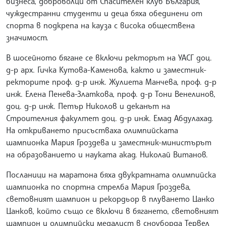
бизнеса, доброволци от Спасителен клуб България,
чуждестранни студенти и деца бяха обединени от
спорта в подкрепа на кауза с висока обществена
значимост.
В шосейното бягане се включи ректорът на УАСГ доц.
д-р арх. Гичка Кутова-Каменова, както и заместник-
ректорите проф. д-р инж. Жулиета Манчева, проф. д-р
инж. Елена Пенева-Златкова, проф. д-р Тони Венелинов,
доц. д-р инж. Петър Николов и деканът на
Строителния факултет доц. д-р инж. Емад Абдулахад.
На откриването присъстваха олимпийската
шампионка Мария Гроздева и заместник-министърът
на образованието и науката акад. Николай Витанов.
Посланици на маратона бяха двукратната олимпийска
шампионка по спортна стрелба Мария Гроздева,
световният шампион и рекордьор в плуването Цанко
Цанков, който също се включи в бягането, световният
шампион и олимпийски медалист в сноуборда Тервел