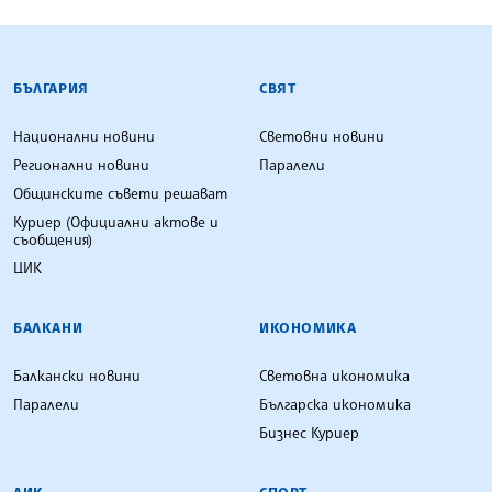
БЪЛГАРСКА ТЕЛЕГРАФНА АГЕНЦИЯ
БЪЛГАРИЯ
СВЯТ
Национални новини
Световни новини
Регионални новини
Паралели
Общинските съвети решават
Куриер (Официални актове и
съобщения)
ЦИК
БАЛКАНИ
ИКОНОМИКА
Балкански новини
Световна икономика
Паралели
Българска икономика
Бизнес Куриер
ЛИК
СПОРТ