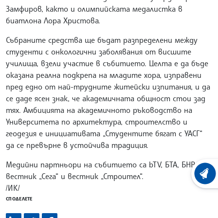
Замфиров, както и олимпийската медалистка в
биатлона Лора Христова.
Събраните средства ще бъдат разпределени между
студенти с онкологични заболявания от висшите
училища, взели участие в събитието. Целта е да бъде
оказана реална подкрепа на младите хора, изправени
пред едно от най-трудните житейски изпитания, и да
се даде ясен знак, че академичната общност стои зад
тях. Амбицията на академичното ръководство на
Университета по архитектура, строителство и
геодезия е инициативата „Студентите бягат с УАСГ“
да се превърне в устойчива традиция.
Медийни партньори на събитието са bTV, БТА, БНР,
вестник „Сега“ и вестник „Строител“.
ХРОНО
/ИК/
СПОДЕЛЕТЕ