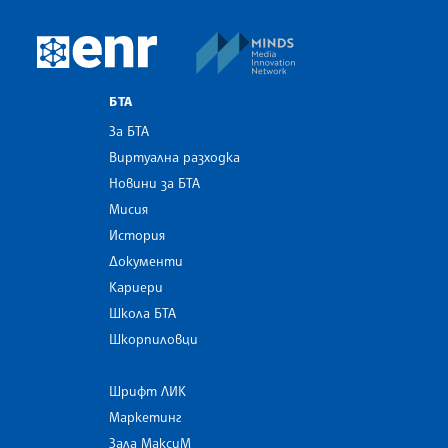
MINDS Media Innovatio
European Newsroom
БТА
За БТА
Виртуална разходка
Новини за БТА
Мисия
История
Документи
Кариери
Школа БТА
Шкорпиловци
Шрифт ЛИК
Маркетинг
Зала МаксиМ