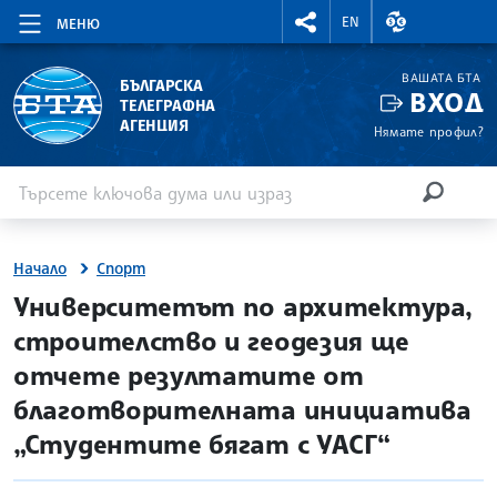
RIGHTMENU.SOCIAL
ВАЛУТНИ КУР
EN
МЕНЮ
ВАШАТА БТА
БЪЛГАРСКА
ВХОД
ТЕЛЕГРАФНА
АГЕНЦИЯ
Нямате профил?
Въведете ключова дума или израз
Търсене
ТЪРСЕН
Начало
Спорт
site.bta
Университетът по архитектура,
строителство и геодезия ще
отчете резултатите от
благотворителната инициатива
„Студентите бягат с УАСГ“