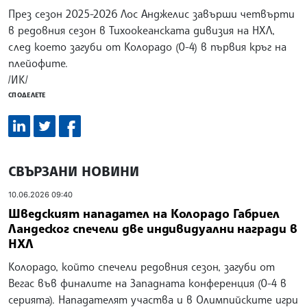
През сезон 2025-2026 Лос Анджелис завърши четвърти
в редовния сезон в Тихоокеанската дивизия на НХЛ,
след което загуби от Колорадо (0-4) в първия кръг на
плейофите.
/ИК/
СПОДЕЛЕТЕ
СВЪРЗАНИ НОВИНИ
10.06.2026 09:40
Шведският нападател на Колорадо Габриел
Ландеског спечели две индивидуални награди в
НХЛ
Колорадо, който спечели редовния сезон, загуби от
Вегас във финалите на Западната конференция (0-4 в
серията). Нападателят участва и в Олимпийските игри