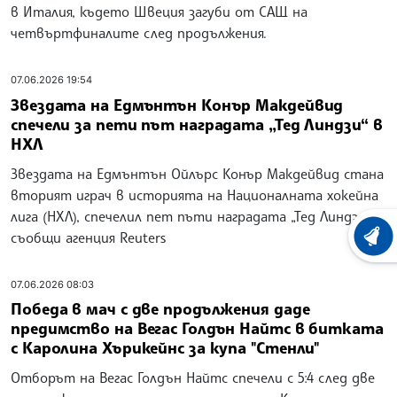
в Италия, където Швеция загуби от САЩ на
четвъртфиналите след продължения.
07.06.2026 19:54
Звездата на Едмънтън Конър Макдейвид
спечели за пети път наградата „Тед Линдзи“ в
НХЛ
Звездата на Едмънтън Ойлърс Конър Макдейвид стана
вторият играч в историята на Националната хокейна
лига (НХЛ), спечелил пет пъти наградата „Тед Линдзи“,
съобщи агенция Reuters
ХРОНО
07.06.2026 08:03
Победа в мач с две продължения даде
предимство на Вегас Голдън Найтс в битката
с Каролина Хърикейнс за купа "Стенли"
Отборът на Вегас Голдън Найтс спечели с 5:4 след две