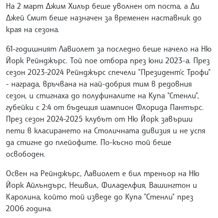
На 2 март Джим Хилър беше уволнен от поста, а Ди
Джей Смит беше назначен за временен наставник до
края на сезона.
61-годишният Лавиолет за последно беше начело на Ню
Йорк Рейнджърс. Той пое отбора през юни 2023-а. През
сезон 2023-2024 Рейнджърс спечели "Президент'с Трофи"
- награда, връчвана на най-добрия тим в редовния
сезон, и стигнаха до полуфиналите на Купа "Стенли",
губейки с 2:4 от бъдещия шампион Флорида Пантърс.
През сезон 2024-2025 клубът от Ню Йорк завърши
пети в класирането на Столичната дивизия и не успя
да стигне до плейофите. По-късно той беше
освободен.
Освен на Рейнджърс, Лавиолет е бил треньор на Ню
Йорк Айлъндърс, Нешвил, Филаделфия, Вашингтон и
Каролина, който той изведе до Купа "Стенли" през
2006 година.