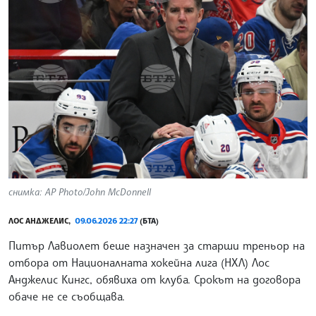
снимка: AP Photo/John McDonnell
ЛОС АНДЖЕЛИС,
09.06.2026 22:27
(БТА)
Питър Лавиолет беше назначен за старши треньор на
отбора от Националната хокейна лига (НХЛ) Лос
Анджелис Кингс, обявиха от клуба. Срокът на договора
обаче не се съобщава.