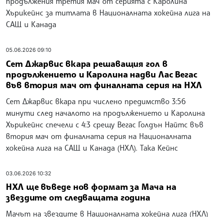
продължения третия мач от серията с Каролина
Хърикейнс за титлата в Националната хокейна лига на
САЩ и Канада
05.06.2026 09:10
Сет Джарвис вкара решаващия гол в
продължението и Каролина надви Лас Вегас
във втория мач от финалната серия на НХЛ
Сет Джарвис вкара при числено предимство 3:56
минути след началото на продължението и Каролина
Хърикейнс спечели с 4:3 срещу Вегас Голдън Найтс във
втория мач от финалната серия на Националната
хокейна лига на САЩ и Канада (НХЛ). Така Кейнс
03.06.2026 10:32
НХЛ ще въведе нов формат за Мача на
звездите от следващата година
Мачът на звездите в Националната хокейна лига (НХЛ)