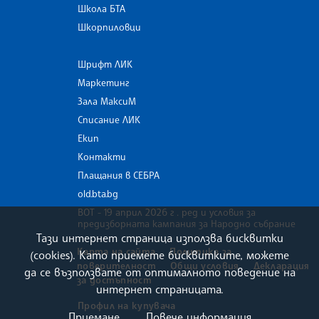
Школа БТА
Шкорпиловци
Шрифт ЛИК
Маркетинг
Зала МаксиМ
Списание ЛИК
Екип
Контакти
Плащания в СЕБРА
old.bta.bg
ВОТ - 19 април 2026 г . ред и условия за
предизборната кампания за Народно събрание
Тази интернет страница използва бисквитки
Карта на сайта
Политика за
(cookies). Като приемете бисквитките, можете
поверителност
Общи условия
Декларация
да се възползвате от оптималното поведение на
за достъпност
интернет страницата.
Профил на купувача
Приемане
Повече информация