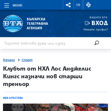
RIGHTMENU.SOCIAL
ВАЛУТНИ КУР
EN
МЕНЮ
ВАШАТА БТА
БЪЛГАРСКА
ВХОД
ТЕЛЕГРАФНА
АГЕНЦИЯ
Нямате профил?
Въведете ключова дума или израз
Търсене
ТЪРСЕН
Начало
Спорт
site.bta
Клубът от НХЛ Лос Анджелис
Кингс назначи нов старши
треньор
ИВА КРЪСТЕВА