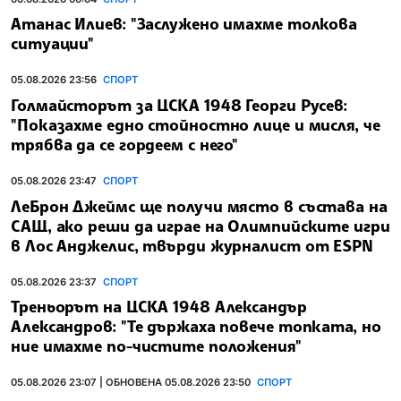
Атанас Илиев: "Заслужено имахме толкова
ситуации"
05.08.2026 23:56
СПОРТ
Голмайсторът за ЦСКА 1948 Георги Русев:
"Показахме едно стойностно лице и мисля, че
трябва да се гордеем с него"
05.08.2026 23:47
СПОРТ
ЛеБрон Джеймс ще получи място в състава на
САЩ, ако реши да играе на Олимпийските игри
в Лос Анджелис, твърди журналист от ESPN
05.08.2026 23:37
СПОРТ
Треньорът на ЦСКА 1948 Александър
Александров: "Те държаха повече топката, но
ние имахме по-чистите положения"
05.08.2026 23:07 | ОБНОВЕНА 05.08.2026 23:50
СПОРТ