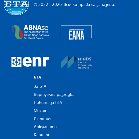
© 2022 - 2026, Всички права са запазени.
Българска телеграфна агенция
European Alliance of N
The Assocoation of the Balkan News Agencies S
MINDS Media Innovatio
European Newsroom
БТА
За БТА
Виртуална разходка
Новини за БТА
Мисия
История
Документи
Кариери