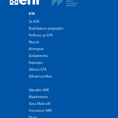
БТА
За БТА
Виртуална разходка
Новини за БТА
Мисия
История
Документи
Кариери
Школа БТА
Шкорпиловци
Шрифт ЛИК
Маркетинг
Зала МаксиМ
Списание ЛИК
Екип