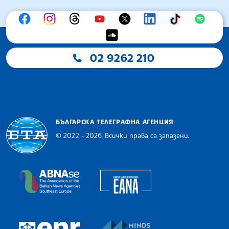
02 9262 210
БЪЛГАРСКА ТЕЛЕГРАФНА АГЕНЦИЯ
© 2022 - 2026, Всички права са запазени.
Българска телеграфна агенция
European Alliance of N
The Assocoation of the Balkan News Agencies S
MINDS Media Innovatio
European Newsroom