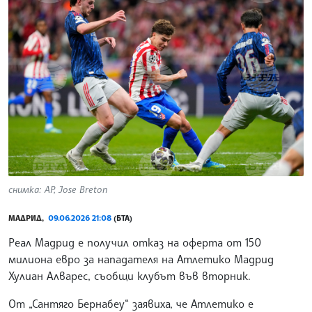
снимка: АР, Jose Breton
МАДРИД,
09.06.2026 21:08
(БТА)
Реал Мадрид е получил отказ на оферта от 150
милиона евро за нападателя на Атлетико Мадрид
Хулиан Алварес, съобщи клубът във вторник.
От „Сантяго Бернабеу“ заявиха, че Атлетико е