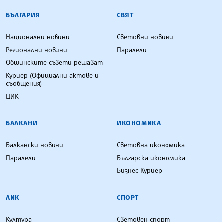
БЪЛГАРСКА ТЕЛЕГРАФНА АГЕНЦИЯ
БЪЛГАРИЯ
СВЯТ
Национални новини
Световни новини
Регионални новини
Паралели
Общинските съвети решават
Куриер (Официални актове и
съобщения)
ЦИК
БАЛКАНИ
ИКОНОМИКА
Балкански новини
Световна икономика
Паралели
Българска икономика
Бизнес Куриер
ЛИК
СПОРТ
Култура
Световен спорт