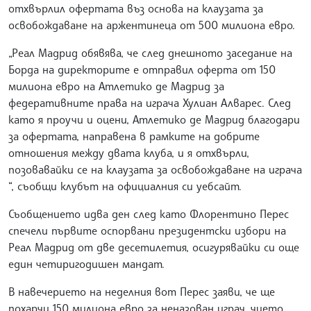
отхвърлил офертата въз основа на клаузата за
освобождаване на аржентинеца от 500 милиона евро.
„Реал Мадрид обявява, че след днешното заседание на
Борда на директорите е отправил оферта от 150
милиона евро на Атлетико де Мадрид за
федеративните права на играча Хулиан Алварес. След
като я проучи и оцени, Атлетико де Мадрид благодари
за офертата, направена в рамките на добрите
отношения между двата клуба, и я отхвърли,
позовавайки се на клаузата за освобождаване на играча
“, съобщи клубът на официалния си уебсайт.
Съобщението идва ден след като Флорентино Перес
спечели първите оспорвани президентски избори на
Реал Мадрид от две десетилетия, осигурявайки си още
един четиригодишен мандат.
В навечерието на неделния вот Перес заяви, че ще
похарчи 150 милиона евро за неназован играч, чието