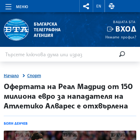
RIGHTMENU.SOCIAL
ВАЛУТНИ КУР
EN
МЕНЮ
ВАШАТА БТА
БЪЛГАРСКА
ВХОД
ТЕЛЕГРАФНА
АГЕНЦИЯ
Нямате профил?
Въведете ключова дума или израз
Търсене
ТЪРСЕН
Начало
Спорт
site.bta
Офертата на Реал Мадрид от 150
милиона евро за нападателя на
Атлетико Алварес е отхвърлена
БОЯН ДЕНЧЕВ