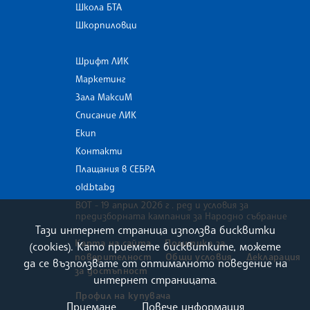
Школа БТА
Шкорпиловци
Шрифт ЛИК
Маркетинг
Зала МаксиМ
Списание ЛИК
Екип
Контакти
Плащания в СЕБРА
old.bta.bg
ВОТ - 19 април 2026 г . ред и условия за
предизборната кампания за Народно събрание
Тази интернет страница използва бисквитки
Карта на сайта
Политика за
(cookies). Като приемете бисквитките, можете
поверителност
Общи условия
Декларация
да се възползвате от оптималното поведение на
за достъпност
интернет страницата.
Профил на купувача
Приемане
Повече информация