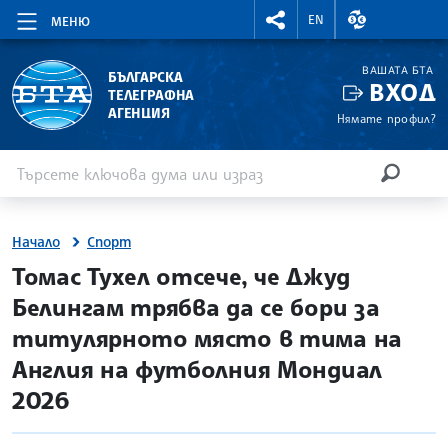
RIGHTMENU.SOCIAL
ВАЛУТНИ КУР
EN
МЕНЮ
ВАШАТА БТА
БЪЛГАРСКА
ВХОД
ТЕЛЕГРАФНА
АГЕНЦИЯ
Нямате профил?
Въведете ключова дума или израз
Търсене
ТЪРСЕН
Начало
Спорт
site.bta
Томас Тухел отсече, че Джуд
Белингам трябва да се бори за
титулярното място в тима на
Англия на футболния Мондиал
2026