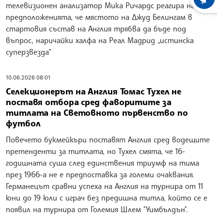
ХРОНО
телевизионен анализатор Мика Ричардс реагира на
предположенията, че мястото на Джуд Белингам в
стартовия състав на Англия трябва да бъде под
въпрос, наричайки халфа на Реал Мадрид „истинска
суперзвезда“
10.06.2026 08:01
Селекционерът на Англия Томас Тухел не
поставя отбора сред фаворитите за
титлата на Световното първенство по
футбол
Повечето букмейкъри поставят Англия сред водещите
претенденти за титлата, но Тухел смята, че 16-
годишната суша след единствения триумф на тима
през 1966-а не е предпоставка за големи очаквания.
Германецът сравни успеха на Англия на турнира от 11
юни до 19 юли с играч без предишна титла, който се е
появил на турнира от Големия Шлем "Уимбълдън".