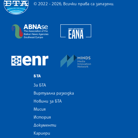
© 2022 - 2026, Всички права са запазени.
Българска телеграфна агенция
European Alliance of N
The Assocoation of the Balkan News Agencies S
MINDS Media Innovatio
European Newsroom
БТА
За БТА
Виртуална разходка
Новини за БТА
Мисия
История
Документи
Кариери