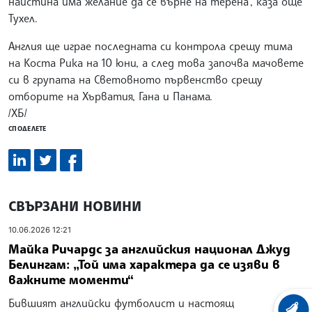
наистина има желание да се върне на терена", каза още
Тухел.
Англия ще играе последната си контрола срещу тима
на Коста Рика на 10 юни, а след това започва мачовете
си в групата на Световното първенство срещу
отборите на Хърватия, Гана и Панама.
/ХБ/
СПОДЕЛЕТЕ
СВЪРЗАНИ НОВИНИ
10.06.2026 12:21
Майка Ричардс за английския национал Джуд
Белингам: „Той има характера да се изяви в
важните моменти“
Бившият английски футболист и настоящ