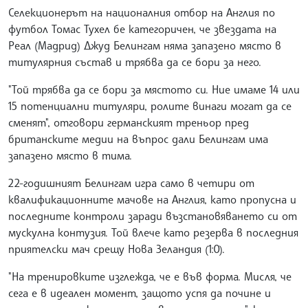
Селекционерът на националния отбор на Англия по
футбол Томас Тухел бе категоричен, че звездата на
Реал (Мадрид) Джуд Белингам няма запазено място в
титулярния състав и трябва да се бори за него.
"Той трябва да се бори за мястото си. Ние имаме 14 или
15 потенциални титуляри, ролите винаги могат да се
сменят", отговори германският треньор пред
британските медии на въпрос дали Белингам има
запазено място в тима.
22-годишният Белингам игра само в четири от
квалификационните мачове на Англия, като пропусна и
последните контроли заради възстановяването си от
мускулна контузия. Той влече като резерва в последния
приятелски мач срещу Нова Зеландия (1:0).
"На тренировките изглежда, че е във форма. Мисля, че
сега е в идеален момент, защото успя да почине и