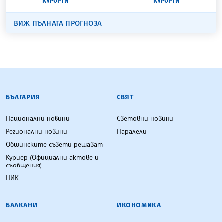
КУРОРТИ
КУРОРТИ
ВИЖ ПЪЛНАТА ПРОГНОЗА
БЪЛГАРСКА ТЕЛЕГРАФНА АГЕНЦИЯ
БЪЛГАРИЯ
СВЯТ
Национални новини
Световни новини
Регионални новини
Паралели
Общинските съвети решават
Куриер (Официални актове и
съобщения)
ЦИК
БАЛКАНИ
ИКОНОМИКА