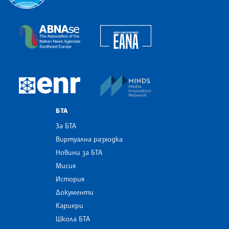
Българска телеграфна агенция
European Alliance of N
The Assocoation of the Balkan News Agencies S
MINDS Media Innovatio
European Newsroom
БТА
За БТА
Виртуална разходка
Новини за БТА
Мисия
История
Документи
Кариери
Школа БТА