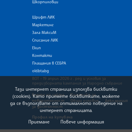
Шкорпиловци
Шрифт ЛИК
Маркетинг
Зала МаксиМ
Списание ЛИК
Екип
Контакти
Плащания в СЕБРА
old.bta.bg
ВОТ - 19 април 2026 г . ред и условия за
предизборната кампания за Народно събрание
Тази интернет страница използва бисквитки
Карта на сайта
Политика за
(cookies). Като приемете бисквитките, можете
поверителност
Общи условия
Декларация
да се възползвате от оптималното поведение на
за достъпност
интернет страницата.
Профил на купувача
Приемане
Повече информация