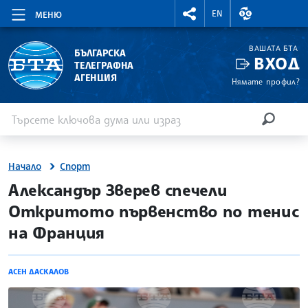
RIGHTMENU.SOCIAL
ВАЛУТНИ КУР
EN
МЕНЮ
ВАШАТА БТА
БЪЛГАРСКА
ВХОД
ТЕЛЕГРАФНА
АГЕНЦИЯ
Нямате профил?
Въведете ключова дума или израз
Търсене
ТЪРСЕН
Начало
Спорт
site.bta
Александър Зверев спечели
Откритото първенство по тенис
на Франция
АСЕН ДАСКАЛОВ